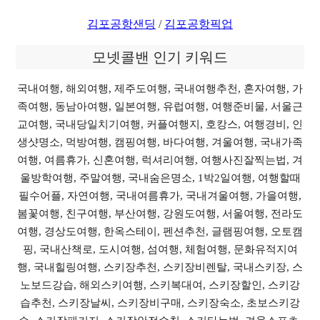
김포공항샌딩
/
김포공항픽업
모넷콜밴 인기 키워드
국내여행, 해외여행, 제주도여행, 국내여행추천, 혼자여행, 가
족여행, 동남아여행, 일본여행, 유럽여행, 여행준비물, 서울근
교여행, 국내당일치기여행, 커플여행지, 호캉스, 여행경비, 인
생샷명소, 먹방여행, 캠핑여행, 바다여행, 겨울여행, 국내가족
여행, 여름휴가, 신혼여행, 럭셔리여행, 여행사진잘찍는법, 겨
울방학여행, 주말여행, 국내숨은명소, 1박2일여행, 여행할때
필수어플, 자연여행, 국내여름휴가, 국내겨울여행, 가을여행,
봄꽃여행, 친구여행, 부산여행, 강원도여행, 서울여행, 전라도
여행, 경상도여행, 한옥스테이, 펜션추천, 글램핑여행, 오토캠
핑, 국내산책로, 도시여행, 섬여행, 체험여행, 문화유적지여
행, 국내힐링여행, 스키장추천, 스키장비렌탈, 국내스키장, 스
노보드강습, 해외스키여행, 스키복대여, 스키장할인, 스키강
습추천, 스키장날씨, 스키장비구매, 스키장숙소, 초보스키강