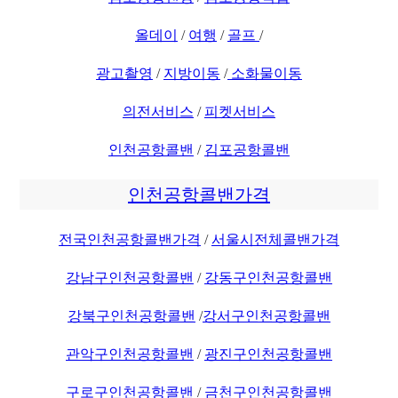
올데이
/
여행
/
골프
/
광고촬영
/
지방이동
/
소화물이동
의전서비스
/
피켓서비스
인천공항콜밴
/
김포공항콜밴
인천공항콜밴가격
전국인천공항콜밴가격
/
서울시전체콜밴가격
강남구인천공항콜밴
/
강동구인천공항콜밴
강북구인천공항콜밴
/
강서구인천공항콜밴
관악구인천공항콜밴
/
광진구인천공항콜밴
구로구인천공항콜밴
/
금천구인천공항콜밴