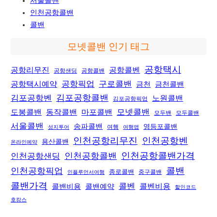
서울콜밴
인천공항콜밴
콜밴
모넷콜밴 인기 태그
공항택시
공항리무진
공항콜벤
공항샌딩
공항콜밴
공항픽업
공항택시예약
구로콜밴
금천
금천콜밴
김포공항콜밴
김포공항벤
노원콜밴
김포공항픽업
모넷콜밴
도봉콜밴
동작콜밴
마포콜밴
모두밴
모두콜밴
서울콜밴
송파콜밴
영등포콜밴
여행
성지투어
여행앱
인천공항리무진
인천공항벤
용산콜밴
온라인예약
인천공항콜밴가격
인천공항샌딩
인천공항콜밴
콜밴
인천공항픽업
종로콜밴
중구콜밴
인플루언서여행
콜밴가격
콜벤
콜벤비용
콜밴비용
콜밴예약
할인코드
호캉스