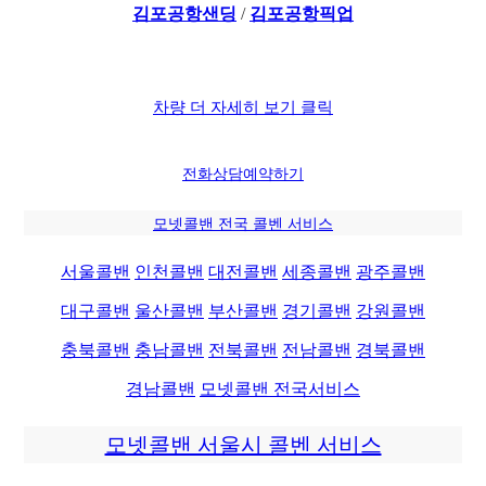
김포공항샌딩
/
김포공항픽업
차량 더 자세히 보기 클릭
전화상담
예약하기
모넷콜밴 전국 콜벤 서비스
서울콜밴
인천콜밴
대전콜밴
세종콜밴
광주콜밴
대구콜밴
울산콜밴
부산콜밴
경기콜밴
강원콜밴
충북콜밴
충남콜밴
전북콜밴
전남콜밴
경북콜밴
경남콜밴
모넷콜밴 전국서비스
모넷콜밴 서울시 콜벤 서비스