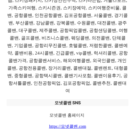
습, 스키장패키지, 스키장안전수칙, 스키타는법, 겨울스포츠,
가족스키여행, 스키시즌권, 스키장예약, 스키여행준비물, 콜
밴, 공항콜밴, 인천공항콜밴, 김포공항콜밴, 서울콜밴, 경기콜
밴, 부산콜밴, 강남콜밴, 강북콜밴, 수원콜밴, 대전콜밴, 광주
콜밴, 대구콜밴, 제주콜밴, 공항픽업콜밴, 공항샌딩콜밴, 여행
콜밴, 골프콜밴, 비즈니스콜밴, 웨딩콜밴, 의전콜밴, 단체콜
밴, 기업콜밴, 공항리무진콜밴, 호텔콜밴, 저렴한콜밴, 콜밴예
약, 콜밴비용, 24시콜밴, 긴급콜밴, vip콜밴, 럭셔리콜밴, 공항
콜밴가격, 공항콜밴서비스, 해외여행콜밴, 외국인콜밴, 개인
콜밴, 공항전용콜밴, 장거리콜밴, 콜밴대절, 콜밴렌트, 대형콜
밴, 중형콜밴, 공항택시콜밴, 콜밴기사포함, 콜밴이용후기, 공
항셔틀콜밴, 인천공항픽업, 김포공항픽업, 콜밴추천, 콜밴대
여
모넷콜밴 SNS
모넷콜밴 홈페이지
https://모넷콜밴.com