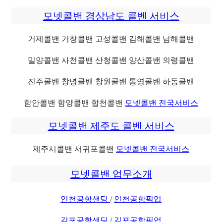
모넷콜밴 경상남도 콜벤 서비스
거제콜밴 거창콜밴 고성콜밴 김해콜밴 남해콜밴
밀양콜밴 사천콜밴 산청콜밴 양산콜밴 의령콜밴
진주콜밴 창녕콜밴 창원콜밴 통영콜밴 하동콜밴
함안콜밴 함양콜밴 합천콜밴
모넷콜밴 전국서비스
모넷콜밴 제주도 콜벤 서비스
제주시콜밴 서귀포콜밴
모넷콜밴 전국서비스
모넷콜밴 업무소개
인천공항샌딩
/
인천공항픽업
김포공항샌딩
/
김포공항픽업