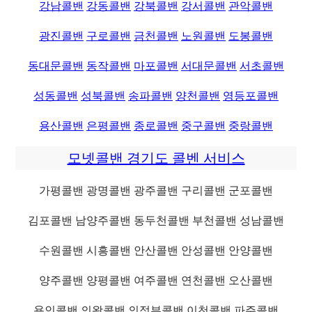
강남콜밴
강동콜밴
강북콜밴
강서콜밴
관악콜밴
광진콜밴
구로콜밴
금천콜밴
노원콜밴
도봉콜밴
동대문콜밴
동작콜밴
마포콜밴
서대문콜밴
서초콜밴
성동콜밴
성북콜밴
송파콜밴
양천콜밴
영등포콜밴
용산콜밴
은평콜밴
종로콜밴
중구콜밴
중랑콜밴
모넷콜밴 경기도 콜벤 서비스
가평콜밴 광명콜밴 광주콜밴 구리콜밴 군포콜밴
김포콜밴 남양주콜밴 동두천콜밴 부천콜밴 성남콜밴
수원콜밴 시흥콜밴 안산콜밴 안성콜밴 안양콜밴
양주콜밴 양평콜밴 여주콜밴 연천콜밴 오산콜밴
용인콜밴 의왕콜밴 의정부콜밴 이천콜밴 파주콜밴