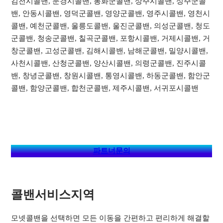
김천시콜밴, 문경시콜밴, 봉화군콜밴, 상주시콜밴, 성주군콜
밴, 안동시콜밴, 영덕군콜밴, 영양군콜밴, 영주시콜밴, 영천시
콜밴, 예천군콜밴, 울릉도콜밴, 울진군콜밴, 의성군콜밴, 청도
군콜밴, 청송군콜밴, 칠곡군콜밴, 포항시콜밴, 거제시콜밴, 거
창군콜밴, 고성군콜밴, 김해시콜밴, 남해군콜밴, 밀양시콜밴,
사천시콜밴, 산청군콜밴, 양산시콜밴, 의령군콜밴, 진주시콜
밴, 창녕군콜밴, 창원시콜밴, 통영시콜밴, 하동군콜밴, 함안군
콜밴, 함양군콜밴, 합천군콜밴, 제주시콜밴, 서귀포시콜밴
파트너문의
콜밴서비스지역​
모넷콜밴을 선택하면 모든 이동을 간편하고 편리하게 해결할