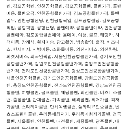
벤, 김포공항벤, 인천공항콜벤, 김포공항콜벤, 콜밴가격, 콜밴
비용, 콜밴요금, 인천공항콜밴가격, 김포공항콜밴가격, 콜밴
업무, 인천공항샌딩, 인천공항픽업, 김포공항샌딩, 김포공항
픽업, 공항픽업, 공항샌딩, 콜밴예약, 공항콜밴예약, 인천공항
콜밴예약, 김포공항콜밴예약, 올데이, 여행, 골프, 웨딩카, 하
객이동, 장례식, 환자이송, 광고촬영, 방송촬영, 출장, 비즈니
스, 컨시어지, 지방이동, 소화물이동, 의전서비스, 의전차량,
피켓서비스, 외국인픽업, 서울인천공항콜밴가격, 경기도인천
공항콜밴가격, 강원도인천공항콜밴가격, 충청도인천공항콜
밴가격, 전라도인천공항콜밴가격, 경상도인천공항콜밴가격,
서울인천공항콜밴, 경기도인천공항콜밴, 강원도인천공항콜
밴, 충청도인천공항콜밴, 전라도인천공항콜밴, 경상도인천공
항콜밴, 여행콜밴, 골프콜밴, 웨딩콜밴, 의전콜밴, 비즈니스콜
밴, 출장콜밴, 단체콜밴, 가족콜밴, 해외콜밴, 최저가콜, 최저
가콜밴, 스타리아콜밴, 단체여행콜밴, 쏠라티15인승콜밴, 벤
츠스프린터콜밴, 우리동네최저가, 우리동네최저가콜밴, 전국
콜밴, 서울콜밴, 인천콜밴, 대전콜밴, 세종콜밴, 광주콜밴, 대
구콜밴, 울산콜밴, 부산콜밴, 경기콜밴, 강원콜밴, 충북콜밴,