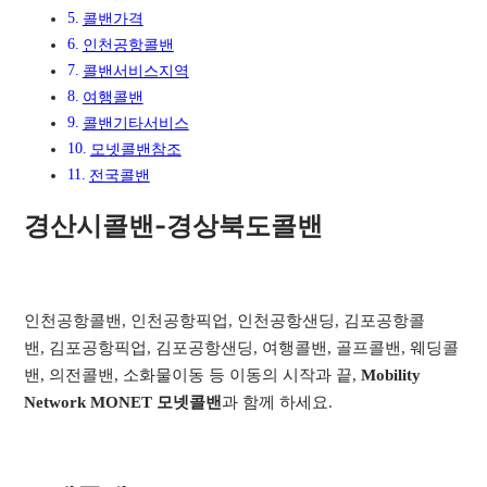
콜밴가격
인천공항콜밴
콜밴서비스지역​
여행콜밴​
콜밴기타서비스​
모넷콜밴참조
전국콜밴
경산시콜밴-경상북도콜밴
인천공항콜밴, 인천공항픽업, 인천공항샌딩, 김포공항콜
밴, 김포공항픽업, 김포공항샌딩, 여행콜밴, 골프콜밴, 웨딩콜
밴, 의전콜밴, 소화물이동 등 이동의 시작과 끝,
Mobility
Network MONET 모넷콜밴
과 함께 하세요.