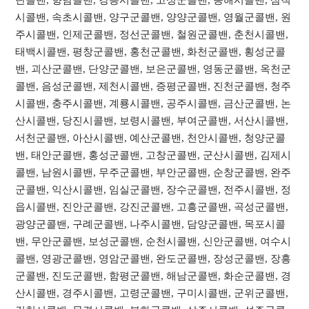
시콜밴, 속초시콜밴, 양구군콜밴, 양양군콜밴, 영월군콜밴, 원
주시콜밴, 인제군콜밴, 정선군콜밴, 철원군콜밴, 춘천시콜밴,
태백시콜밴, 평창군콜밴, 홍천군콜밴, 화천군콜밴, 횡성군콜
밴, 괴산군콜밴, 단양군콜밴, 보은군콜밴, 영동군콜밴, 옥천군
콜밴, 음성군콜밴, 제천시콜밴, 증평군콜밴, 진천군콜밴, 청주
시콜밴, 충주시콜밴, 계룡시콜밴, 공주시콜밴, 금산군콜밴, 논
산시콜밴, 당진시콜밴, 보령시콜밴, 부여군콜밴, 서산시콜밴,
서천군콜밴, 아산시콜밴, 예산군콜밴, 천안시콜밴, 청양군콜
밴, 태안군콜밴, 홍성군콜밴, 고창군콜밴, 군산시콜밴, 김제시
콜밴, 남원시콜밴, 무주군콜밴, 부안군콜밴, 순창군콜밴, 완주
군콜밴, 익산시콜밴, 임실군콜밴, 장수군콜밴, 전주시콜밴, 정
읍시콜밴, 진안군콜밴, 강진군콜밴, 고흥군콜밴, 곡성군콜밴,
광양군콜밴, 구례군콜밴, 나주시콜밴, 담양군콜밴, 목포시콜
밴, 무안군콜밴, 보성군콜밴, 순천시콜밴, 신안군콜밴, 여수시
콜밴, 영광군콜밴, 영암군콜밴, 완도군콜밴, 장성군콜밴, 장흥
군콜밴, 진도군콜밴, 함평군콜밴, 해남군콜밴, 화순군콜밴, 경
산시콜밴, 경주시콜밴, 고령군콜밴, 구미시콜밴, 군위군콜밴,