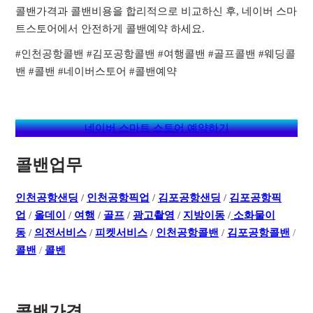
콜밴가격과 콜밴비용을 합리적으로 비교하신 후, 네이버 스마
트스토어에서 안전하게 콜밴예약 하세요.
#인천공항콜밴 #김포공항콜밴 #여행콜밴 #골프콜밴 #웨딩콜
밴 #콜밴 #네이버스토어 #콜밴예약
네이버 스마트 스토어 예약하기
콜밴업무
인천공항샌딩
/
인천공항픽업
/
김포공항샌딩
/
김포공항픽
업
/
올데이
/
여행
/
골프
/
광고촬영
/
지방이동
/
소화물이
동
/
의전서비스
/
피켓서비스
/
인천공항콜밴
/
김포공항콜밴
/
콜밴
/
콜벤
콜밴가격