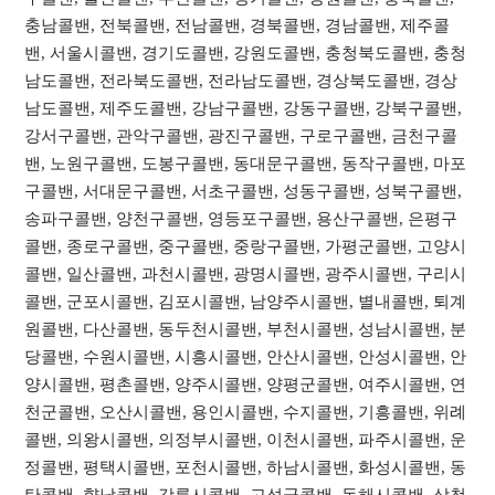
충남콜밴, 전북콜밴, 전남콜밴, 경북콜밴, 경남콜밴, 제주콜
밴, 서울시콜밴, 경기도콜밴, 강원도콜밴, 충청북도콜밴, 충청
남도콜밴, 전라북도콜밴, 전라남도콜밴, 경상북도콜밴, 경상
남도콜밴, 제주도콜밴, 강남구콜밴, 강동구콜밴, 강북구콜밴,
강서구콜밴, 관악구콜밴, 광진구콜밴, 구로구콜밴, 금천구콜
밴, 노원구콜밴, 도봉구콜밴, 동대문구콜밴, 동작구콜밴, 마포
구콜밴, 서대문구콜밴, 서초구콜밴, 성동구콜밴, 성북구콜밴,
송파구콜밴, 양천구콜밴, 영등포구콜밴, 용산구콜밴, 은평구
콜밴, 종로구콜밴, 중구콜밴, 중랑구콜밴, 가평군콜밴, 고양시
콜밴, 일산콜밴, 과천시콜밴, 광명시콜밴, 광주시콜밴, 구리시
콜밴, 군포시콜밴, 김포시콜밴, 남양주시콜밴, 별내콜밴, 퇴계
원콜밴, 다산콜밴, 동두천시콜밴, 부천시콜밴, 성남시콜밴, 분
당콜밴, 수원시콜밴, 시흥시콜밴, 안산시콜밴, 안성시콜밴, 안
양시콜밴, 평촌콜밴, 양주시콜밴, 양평군콜밴, 여주시콜밴, 연
천군콜밴, 오산시콜밴, 용인시콜밴, 수지콜밴, 기흥콜밴, 위례
콜밴, 의왕시콜밴, 의정부시콜밴, 이천시콜밴, 파주시콜밴, 운
정콜밴, 평택시콜밴, 포천시콜밴, 하남시콜밴, 화성시콜밴, 동
탄콜밴, 향남콜밴, 강릉시콜밴, 고성군콜밴, 동해시콜밴, 삼척