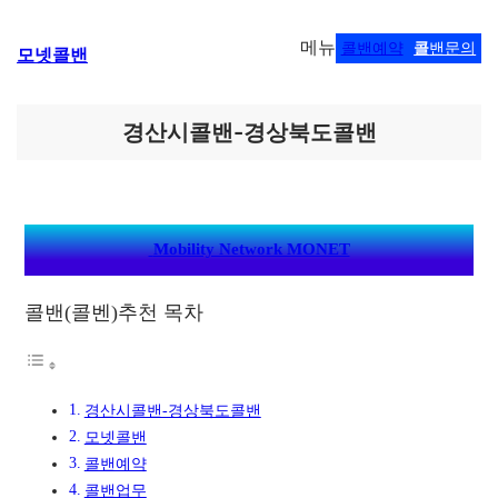
콘
메뉴
콜밴예약
콜
밴문의
모넷콜밴
텐
츠
로
바
경산시콜밴-경상북도콜밴
로
가
기
Mobility Network MONET
콜밴(콜벤)추천 목차
경산시콜밴-경상북도콜밴
모넷콜밴
콜밴예약
콜밴업무