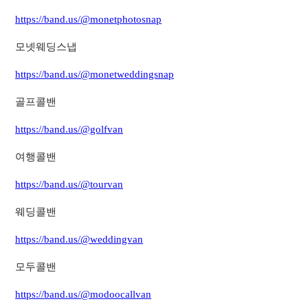
https://band.us/@monetphotosnap
모넷웨딩스냅
https://band.us/@monetweddingsnap
골프콜밴
https://band.us/@golfvan
여행콜밴
https://band.us/@tourvan
웨딩콜밴
https://band.us/@weddingvan
모두콜밴
https://band.us/@modoocallvan