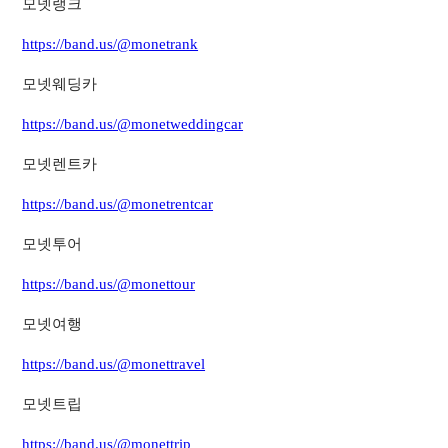
모넷랭크
https://band.us/@monetrank
모넷웨딩카
https://band.us/@monetweddingcar
모넷렌트카
https://band.us/@monetrentcar
모넷투어
https://band.us/@monettour
모넷여행
https://band.us/@monettravel
모넷트립
https://band.us/@monettrip