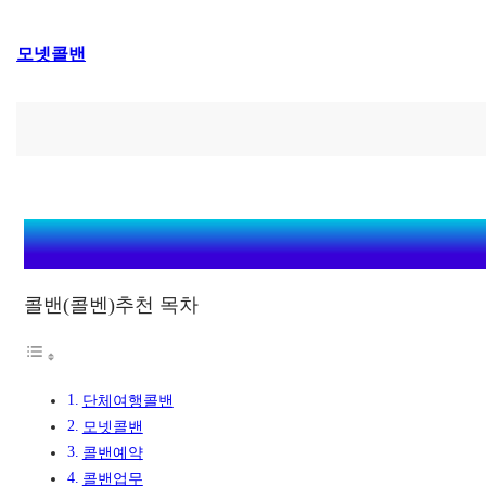
콘
모넷콜밴
텐
츠
로
바
로
가
기
콜밴(콜벤)추천 목차
단체여행콜밴
모넷콜밴
콜밴예약
콜밴업무