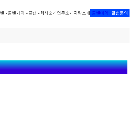
콜밴
콜밴가격
콜밴
회사소개
업무소개
차량소개
콜밴예약
콜
밴문의