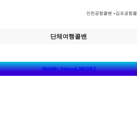
인천공항콜밴
김포공항
단체여행콜밴
Mobility Network MONET