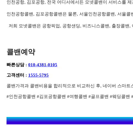
인천공항, 김포공항, 전국 어디서에서든 모넷콜밴이 서비스를 제
인천공항콜밴, 김포공항콜밴은 물론, 서울인천공항콜밴, 서울콜
저희 모넷콜밴은 공항픽업, 공항샌딩, 비즈니스콜밴, 출장콜밴,
콜밴예약
빠른상담 :
010-4381-0105
고객센터 :
1555-5795
콜밴가격과 콜밴비용을 합리적으로 비교하신 후, 네이버 스마트
#인천공항콜밴 #김포공항콜밴 #여행콜밴 #골프콜밴 #웨딩콜밴 