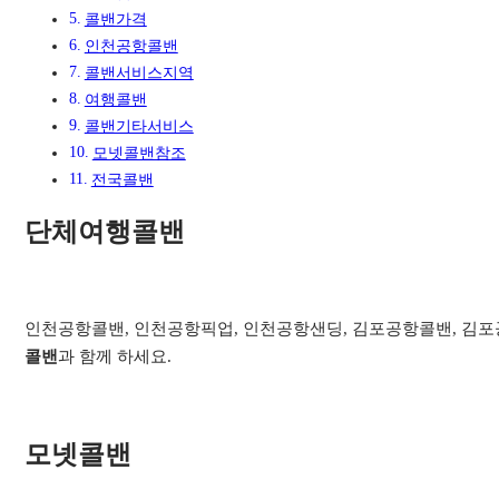
콜밴가격
인천공항콜밴
콜밴서비스지역​
여행콜밴​
콜밴기타서비스​
모넷콜밴참조
전국콜밴
단체여행콜밴
인천공항콜밴, 인천공항픽업, 인천공항샌딩, 김포공항콜밴, 김포공
콜밴
과 함께 하세요.
모넷콜밴