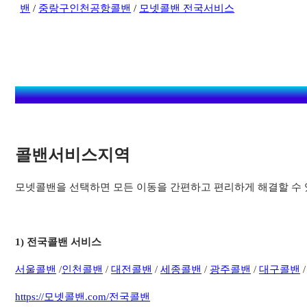
밴
/
중랑구인천공항콜밴
/
모넷콜밴 전국서비스
콜밴서비스지역​
모넷콜밴을 선택하면 모든 이동을 간편하고 편리하게 해결할 수 
1) 전국콜밴 서비스
서
울콜밴
/
인천콜밴
/
대전콜밴
/
세종콜밴
/
광주콜밴
/
대구콜밴
https://모넷콜밴.com/전국콜밴