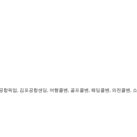
항픽업, 김포공항샌딩, 여행콜밴, 골프콜밴, 웨딩콜밴, 의전콜밴, 