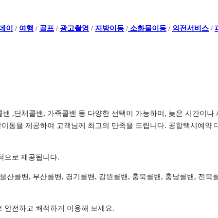
데이
/
여행
/
골프
/
광고촬영
/
지방이동
/
소화물이동
/
의전서비스
/
전콜밴 ,단체콜밴, 가족콜밴 등 다양한 선택이 가능하며, 늦은 시간
이동을 제공하여 고객님께 최고의 만족을 드립니다. 공항택시예약 대
리적으로 제공됩니다.
, 울산콜밴, 부산콜밴, 경기콜밴, 강원콜밴, 충북콜밴, 충남콜밴, 전
로 안전하고 쾌적하게 이용해 보세요.