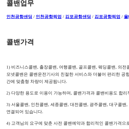
콜밴업무
인천공항샌딩
/
인천공항픽업
/
김포공항샌딩
/
김포공항픽업
/
올
콜밴가격
1) 비즈니스콜밴, 출장콜밴, 여행콜밴, 골프콜밴, 웨딩콜밴, 의
모넷콜밴은 콜밴운전기사의 친절한 서비스와 더불어 편리한 공항
간에 맞춤형 차량이 제공됩니다.
2) 다양한 용도로 이용이 가능하며, 콜밴가격과 콜밴비용도 합
3) 서울콜밴, 인천콜밴, 세종콜밴, 대전콜밴, 광주콜밴, 대구콜밴
연결되어 있습니다.
4) 고객님의 요구에 맞춘 사전 콜밴예약과 합리적인 콜밴가격으