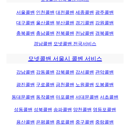
서울콜밴
인천콜밴
대전콜밴
세종콜밴
광주콜밴
대구콜밴
울산콜밴
부산콜밴
경기콜밴
강원콜밴
충북콜밴
충남콜밴
전북콜밴
전남콜밴
경북콜밴
경남콜밴
모넷콜밴 전국서비스
모넷콜밴 서울시 콜벤 서비스
강남콜밴
강동콜밴
강북콜밴
강서콜밴
관악콜밴
광진콜밴
구로콜밴
금천콜밴
노원콜밴
도봉콜밴
동대문콜밴
동작콜밴
마포콜밴
서대문콜밴
서초콜밴
성동콜밴
성북콜밴
송파콜밴
양천콜밴
영등포콜밴
용산콜밴
은평콜밴
종로콜밴
중구콜밴
중랑콜밴