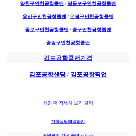
양천구인천공항콜밴
/
영등포구인천공항콜밴
용산구인천공항콜밴
/
은평구인천공항콜밴
종로구인천공항콜밴
/
중구인천공항콜밴
중랑구인천공항콜밴
김포공항콜밴가격
김포공항샌딩
/
김포공항픽업
차량 더 자세히 보기 클릭
전화상담
예약하기
모넷콜밴 전국 콜벤 서비스