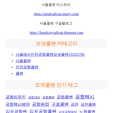
서울콜밴 티스토리
https://seoulcallvan.tistory.com/
서울콜밴 구글블로그
https://Seoulcitycallvan.blogspot.com
모넷콜밴 카테고리
서울에서인천공항콜밴모넷콜밴15555795
서울콜밴
인천공항콜밴
콜밴
모넷콜밴 인기 태그
공항택시
공항리무진
공항콜벤
공항샌딩
공항콜밴
공항픽업
공항택시예약
구로콜밴
금천
금천콜밴
김포공항콜밴
김포공항벤
노원콜밴
김포공항픽업