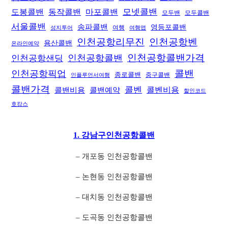
모넷콜밴
도봉콜밴
동작콜밴
마포콜밴
모두밴
모두콜밴
서울콜밴
송파콜밴
영등포콜밴
여행
성지투어
여행앱
인천공항리무진
인천공항벤
용산콜밴
온라인예약
인천공항콜밴가격
인천공항샌딩
인천공항콜밴
콜밴
인천공항픽업
종로콜밴
중구콜밴
인플루언서여행
콜밴가격
콜벤
콜벤비용
콜밴비용
콜밴예약
할인코드
호캉스
1. 강남구인천공항콜밴
– 개포동 인천공항콜밴
– 논현동 인천공항콜밴
– 대치동 인천공항콜밴
– 도곡동 인천공항콜밴