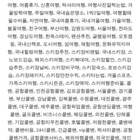
여행, 여름휴가, 신혼여행, 럭셔리여행, 여행사진잘찍는법, 겨
울방학여행, 주말여행, 국내숨은명소, 1박2일여행, 여행할때
필수어플, 자연여행, 국내여름휴가, 국내겨울여행, 가을여행,
봄꽃여행, 친구여행, 부산여행, 강원도여행, 서울여행, 전라도
여행, 경상도여행, 한옥스테이, 펜션추천, 글램핑여행, 오토캠
핑, 국내산책로, 도시여행, 섬여행, 체험여행, 문화유적지여
행, 국내힐링여행, 스키장추천, 스키장비렌탈, 국내스키장, 스
노보드강습, 해외스키여행, 스키복대여, 스키장할인, 스키강
습추천, 스키장날씨, 스키장비구매, 스키장숙소, 초보스키강
습, 스키장패키지, 스키장안전수칙, 스키타는법, 겨울스포츠,
가족스키여행, 스키시즌권, 스키장예약, 스키여행준비물, 콜
밴, 공항콜밴, 인천공항콜밴, 김포공항콜밴, 서울콜밴, 경기콜
밴, 부산콜밴, 강남콜밴, 강북콜밴, 수원콜밴, 대전콜밴, 광주
콜밴, 대구콜밴, 제주콜밴, 공항픽업콜밴, 공항샌딩콜밴, 여행
콜밴, 골프콜밴, 비즈니스콜밴, 웨딩콜밴, 의전콜밴, 단체콜
밴, 기업콜밴, 공항리무진콜밴, 호텔콜밴, 저렴한콜밴, 콜밴예
약, 콜밴비용, 24시콜밴, 긴급콜밴, vip콜밴, 럭셔리콜밴, 공항
콜밴가격, 공항콜밴서비스, 해외여행콜밴, 외국인콜밴, 개인