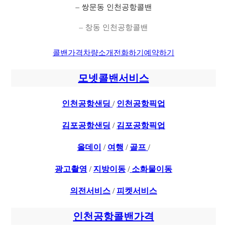
– 쌍문동 인천공항콜밴
– 창동 인천공항콜밴
콜밴가격
차량소개
전화하기
예약하기
모넷콜밴서비스
인천공항샌딩
/
인천공항픽업
김포공항샌딩
/
김포공항픽업
올데이
/
여행
/
골프
/
광고촬영
/
지방이동
/
소화물이동
의전서비스
/
피켓서비스
인천공항콜밴가격