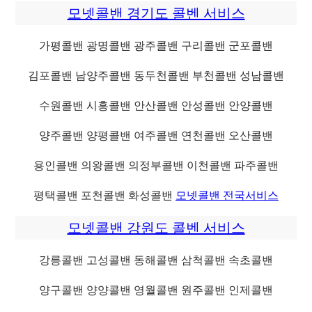
모넷콜밴 경기도 콜벤 서비스
가평콜밴 광명콜밴 광주콜밴 구리콜밴 군포콜밴
김포콜밴 남양주콜밴 동두천콜밴 부천콜밴 성남콜밴
수원콜밴 시흥콜밴 안산콜밴 안성콜밴 안양콜밴
양주콜밴 양평콜밴 여주콜밴 연천콜밴 오산콜밴
용인콜밴 의왕콜밴 의정부콜밴 이천콜밴 파주콜밴
평택콜밴 포천콜밴 화성콜밴
모넷콜밴 전국서비스
모넷콜밴 강원도 콜벤 서비스
강릉콜밴 고성콜밴 동해콜밴 삼척콜밴 속초콜밴
양구콜밴 양양콜밴 영월콜밴 원주콜밴 인제콜밴