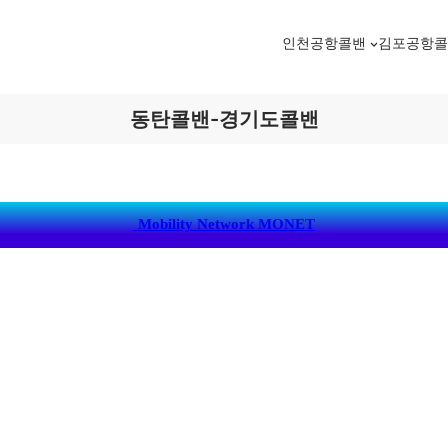
인천공항콜밴
김포공항
동탄콜밴-경기도콜밴
Mobility Network MONET