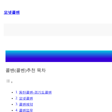
콘
모넷콜밴
텐
츠
로
바
로
가
기
콜밴(콜벤)추천 목차
동탄콜밴-경기도콜밴
모넷콜밴
콜밴예약
콜밴업무