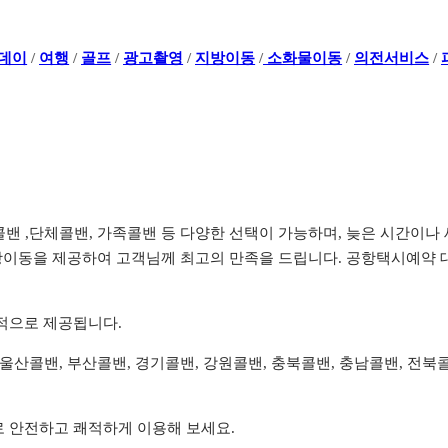
데이
/
여행
/
골프
/
광고촬영
/
지방이동
/
소화물이동
/
의전서비스
/
전콜밴 ,단체콜밴, 가족콜밴 등 다양한 선택이 가능하며, 늦은 시간
이동을 제공하여 고객님께 최고의 만족을 드립니다. 공항택시예약 대
리적으로 제공됩니다.
, 울산콜밴, 부산콜밴, 경기콜밴, 강원콜밴, 충북콜밴, 충남콜밴, 전
로 안전하고 쾌적하게 이용해 보세요.