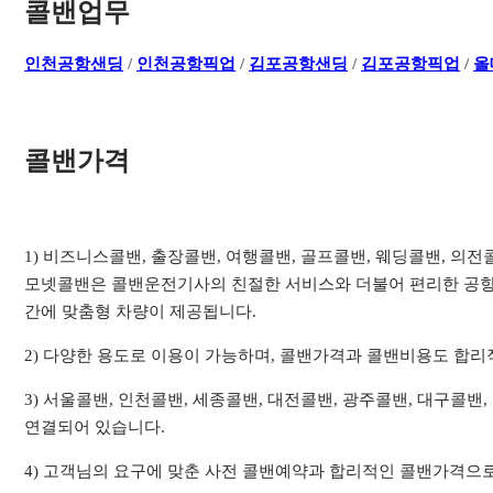
콜밴업무
인천공항샌딩
/
인천공항픽업
/
김포공항샌딩
/
김포공항픽업
/
올
콜밴가격
1) 비즈니스콜밴, 출장콜밴, 여행콜밴, 골프콜밴, 웨딩콜밴, 의
모넷콜밴은 콜밴운전기사의 친절한 서비스와 더불어 편리한 공항
간에 맞춤형 차량이 제공됩니다.
2) 다양한 용도로 이용이 가능하며, 콜밴가격과 콜밴비용도 합
3) 서울콜밴, 인천콜밴, 세종콜밴, 대전콜밴, 광주콜밴, 대구콜밴
연결되어 있습니다.
4) 고객님의 요구에 맞춘 사전 콜밴예약과 합리적인 콜밴가격으