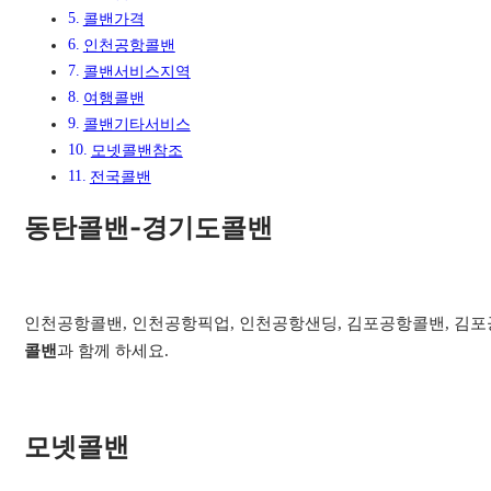
콜밴가격
인천공항콜밴
콜밴서비스지역​
여행콜밴​
콜밴기타서비스​
모넷콜밴참조
전국콜밴
동탄콜밴-경기도콜밴
인천공항콜밴, 인천공항픽업, 인천공항샌딩, 김포공항콜밴, 김포공
콜밴
과 함께 하세요.
모넷콜밴