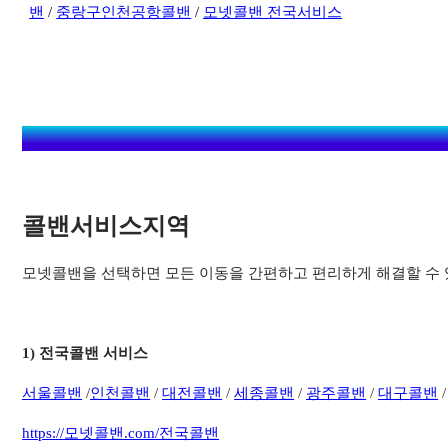
밴
/
중랑구인천공항콜밴
/
모넷콜밴 전국서비스
콜밴서비스지역​
모넷콜밴을 선택하면 모든 이동을 간편하고 편리하게 해결할 수 
1) 전국콜밴 서비스
서
울콜밴
/
인천콜밴
/
대전콜밴
/
세종콜밴
/
광주콜밴
/
대구콜밴
https://모넷콜밴.com/전국콜밴