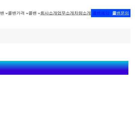
콜밴
콜밴가격
콜밴
회사소개
업무소개
차량소개
콜밴예약
콜
밴문의