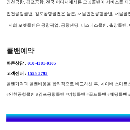
인천공항, 김포공항, 전국 어디서에서든 모넷콜밴이 서비스를 제
인천공항콜밴, 김포공항콜밴은 물론, 서울인천공항콜밴, 서울콜
저희 모넷콜밴은 공항픽업, 공항샌딩, 비즈니스콜밴, 출장콜밴,
콜밴예약
빠른상담 :
010-4381-0105
고객센터 :
1555-5795
콜밴가격과 콜밴비용을 합리적으로 비교하신 후, 네이버 스마트
#인천공항콜밴 #김포공항콜밴 #여행콜밴 #골프콜밴 #웨딩콜밴 