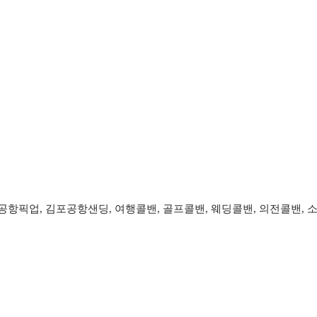
항픽업, 김포공항샌딩, 여행콜밴, 골프콜밴, 웨딩콜밴, 의전콜밴, 