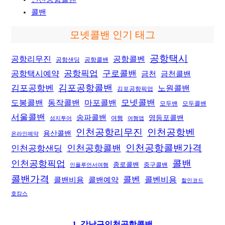
콜밴
모넷콜밴 인기 태그
공항택시
공항리무진
공항콜벤
공항샌딩
공항콜밴
공항픽업
공항택시예약
구로콜밴
금천
금천콜밴
김포공항콜밴
김포공항벤
노원콜밴
김포공항픽업
모넷콜밴
도봉콜밴
동작콜밴
마포콜밴
모두밴
모두콜밴
서울콜밴
송파콜밴
영등포콜밴
여행
성지투어
여행앱
인천공항리무진
인천공항벤
용산콜밴
온라인예약
인천공항콜밴가격
인천공항샌딩
인천공항콜밴
콜밴
인천공항픽업
종로콜밴
중구콜밴
인플루언서여행
콜밴가격
콜벤
콜벤비용
콜밴비용
콜밴예약
할인코드
호캉스
1. 강남구인천공항콜밴