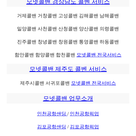
모넷콜밴 경상남도 콜벤 서비스
거제콜밴 거창콜밴 고성콜밴 김해콜밴 남해콜밴
밀양콜밴 사천콜밴 산청콜밴 양산콜밴 의령콜밴
진주콜밴 창녕콜밴 창원콜밴 통영콜밴 하동콜밴
함안콜밴 함양콜밴 합천콜밴
모넷콜밴 전국서비스
모넷콜밴 제주도 콜벤 서비스
제주시콜밴 서귀포콜밴
모넷콜밴 전국서비스
모넷콜밴 업무소개
인천공항샌딩
/
인천공항픽업
김포공항샌딩
/
김포공항픽업