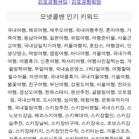
김포공항샌딩
/
김포공항픽업
모넷콜밴 인기 키워드
국내여행, 해외여행, 제주도여행, 국내여행추천, 혼자여행, 가
족여행, 동남아여행, 일본여행, 유럽여행, 여행준비물, 서울근
교여행, 국내당일치기여행, 커플여행지, 호캉스, 여행경비, 인
생샷명소, 먹방여행, 캠핑여행, 바다여행, 겨울여행, 국내가족
여행, 여름휴가, 신혼여행, 럭셔리여행, 여행사진잘찍는법, 겨
울방학여행, 주말여행, 국내숨은명소, 1박2일여행, 여행할때
필수어플, 자연여행, 국내여름휴가, 국내겨울여행, 가을여행,
봄꽃여행, 친구여행, 부산여행, 강원도여행, 서울여행, 전라도
여행, 경상도여행, 한옥스테이, 펜션추천, 글램핑여행, 오토캠
핑, 국내산책로, 도시여행, 섬여행, 체험여행, 문화유적지여
행, 국내힐링여행, 스키장추천, 스키장비렌탈, 국내스키장, 스
노보드강습, 해외스키여행, 스키복대여, 스키장할인, 스키강
습추천, 스키장날씨, 스키장비구매, 스키장숙소, 초보스키강
습, 스키장패키지, 스키장안전수칙, 스키타는법, 겨울스포츠,
가족스키여행, 스키시즌권, 스키장예약, 스키여행준비물, 콜