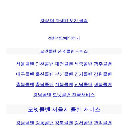
차량 더 자세히 보기 클릭
전화상담
예약하기
모넷콜밴 전국 콜벤 서비스
서울콜밴
인천콜밴
대전콜밴
세종콜밴
광주콜밴
대구콜밴
울산콜밴
부산콜밴
경기콜밴
강원콜밴
충북콜밴
충남콜밴
전북콜밴
전남콜밴
경북콜밴
경남콜밴
모넷콜밴 전국서비스
모넷콜밴 서울시 콜벤 서비스
강남콜밴
강동콜밴
강북콜밴
강서콜밴
관악콜밴