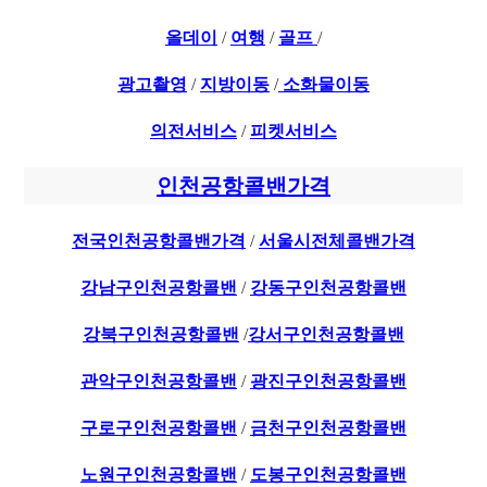
올데이
/
여행
/
골프
/
광고촬영
/
지방이동
/
소화물이동
의전서비스
/
피켓서비스
인천공항콜밴가격
전국인천공항콜밴가격
/
서울시전체콜밴가격
강남구인천공항콜밴
/
강동구인천공항콜밴
강북구인천공항콜밴
/
강서구인천공항콜밴
관악구인천공항콜밴
/
광진구인천공항콜밴
구로구인천공항콜밴
/
금천구인천공항콜밴
노원구인천공항콜밴
/
도봉구인천공항콜밴