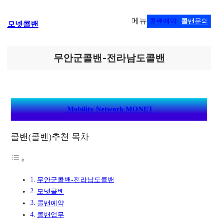
콘
메뉴
콜밴예약
콜
밴문의
모넷콜밴
텐
츠
로
바
무안군콜밴-전라남도콜밴
로
가
기
Mobility Network MONET
콜밴(콜벤)추천 목차
무안군콜밴-전라남도콜밴
모넷콜밴
콜밴예약
콜밴업무