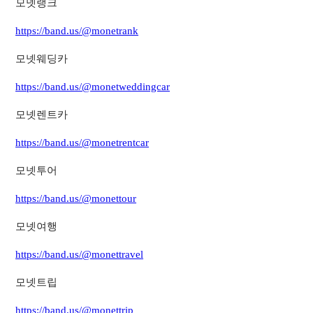
모넷랭크
https://band.us/@monetrank
모넷웨딩카
https://band.us/@monetweddingcar
모넷렌트카
https://band.us/@monetrentcar
모넷투어
https://band.us/@monettour
모넷여행
https://band.us/@monettravel
모넷트립
https://band.us/@monettrip