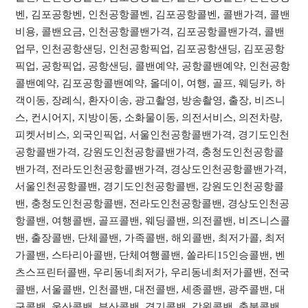
벤, 김포공항벤, 인천공항콜벤, 김포공항콜벤, 콜밴가격, 콜밴
비용, 콜밴요금, 인천공항콜밴가격, 김포공항콜밴가격, 콜밴
업무, 인천공항샌딩, 인천공항픽업, 김포공항샌딩, 김포공항
픽업, 공항픽업, 공항샌딩, 콜밴예약, 공항콜밴예약, 인천공항
콜밴예약, 김포공항콜밴예약, 올데이, 여행, 골프, 웨딩카, 하
객이동, 장례식, 환자이송, 광고촬영, 방송촬영, 출장, 비즈니
스, 컨시어지, 지방이동, 소화물이동, 의전서비스, 의전차량,
피켓서비스, 외국인픽업, 서울인천공항콜밴가격, 경기도인천
공항콜밴가격, 강원도인천공항콜밴가격, 충청도인천공항콜
밴가격, 전라도인천공항콜밴가격, 경상도인천공항콜밴가격,
서울인천공항콜밴, 경기도인천공항콜밴, 강원도인천공항콜
밴, 충청도인천공항콜밴, 전라도인천공항콜밴, 경상도인천공
항콜밴, 여행콜밴, 골프콜밴, 웨딩콜밴, 의전콜밴, 비즈니스콜
밴, 출장콜밴, 단체콜밴, 가족콜밴, 해외콜밴, 최저가콜, 최저
가콜밴, 스타리아콜밴, 단체여행콜밴, 쏠라티15인승콜밴, 벤
츠스프린터콜밴, 우리동네최저가, 우리동네최저가콜밴, 전국
콜밴, 서울콜밴, 인천콜밴, 대전콜밴, 세종콜밴, 광주콜밴, 대
구콜밴, 울산콜밴, 부산콜밴, 경기콜밴, 강원콜밴, 충북콜밴,