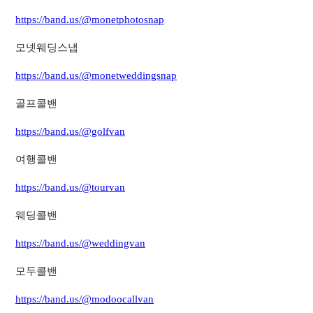
https://band.us/@monetphotosnap
모넷웨딩스냅
https://band.us/@monetweddingsnap
골프콜밴
https://band.us/@golfvan
여행콜밴
https://band.us/@tourvan
웨딩콜밴
https://band.us/@weddingvan
모두콜밴
https://band.us/@modoocallvan