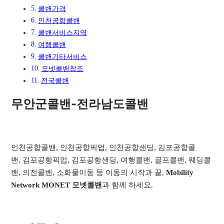
콜밴가격
인천공항콜밴
콜밴서비스지역​
여행콜밴​
콜밴기타서비스​
모넷콜밴참조
전국콜밴
무안군콜밴-전라남도콜밴
인천공항콜밴, 인천공항픽업, 인천공항샌딩, 김포공항콜
밴, 김포공항픽업, 김포공항샌딩, 여행콜밴, 골프콜밴, 웨딩콜
밴, 의전콜밴, 소화물이동 등 이동의 시작과 끝,
Mobility
Network MONET 모넷콜밴
과 함께 하세요.