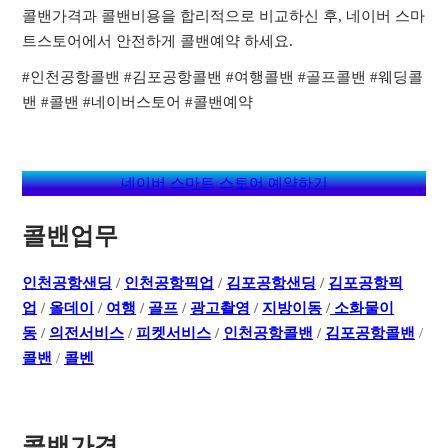
콜밴가격과 콜밴비용을 합리적으로 비교하신 후, 네이버 스마
트스토어에서 안전하게 콜밴예약 하세요.
#인천공항콜밴 #김포공항콜밴 #여행콜밴 #골프콜밴 #웨딩콜
밴 #콜밴 #네이버스토어 #콜밴예약
네이버 스마트 스토어 예약하기
콜밴업무
인천공항샌딩
/
인천공항픽업
/
김포공항샌딩
/
김포공항픽
업
/
올데이
/
여행
/
골프
/
광고촬영
/
지방이동
/
소화물이
동
/
의전서비스
/
피켓서비스
/
인천공항콜밴
/
김포공항콜밴
/
콜밴
/
콜벤
콜밴가격