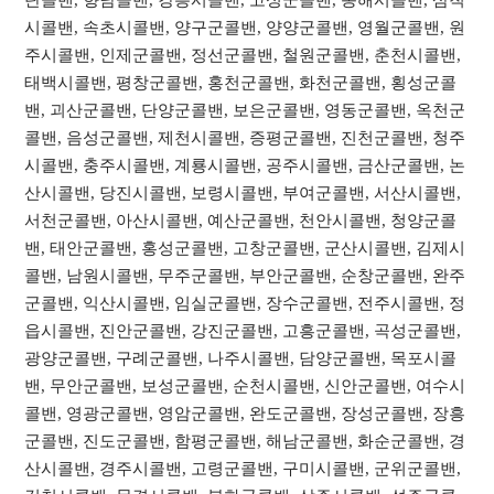
시콜밴, 속초시콜밴, 양구군콜밴, 양양군콜밴, 영월군콜밴, 원
주시콜밴, 인제군콜밴, 정선군콜밴, 철원군콜밴, 춘천시콜밴,
태백시콜밴, 평창군콜밴, 홍천군콜밴, 화천군콜밴, 횡성군콜
밴, 괴산군콜밴, 단양군콜밴, 보은군콜밴, 영동군콜밴, 옥천군
콜밴, 음성군콜밴, 제천시콜밴, 증평군콜밴, 진천군콜밴, 청주
시콜밴, 충주시콜밴, 계룡시콜밴, 공주시콜밴, 금산군콜밴, 논
산시콜밴, 당진시콜밴, 보령시콜밴, 부여군콜밴, 서산시콜밴,
서천군콜밴, 아산시콜밴, 예산군콜밴, 천안시콜밴, 청양군콜
밴, 태안군콜밴, 홍성군콜밴, 고창군콜밴, 군산시콜밴, 김제시
콜밴, 남원시콜밴, 무주군콜밴, 부안군콜밴, 순창군콜밴, 완주
군콜밴, 익산시콜밴, 임실군콜밴, 장수군콜밴, 전주시콜밴, 정
읍시콜밴, 진안군콜밴, 강진군콜밴, 고흥군콜밴, 곡성군콜밴,
광양군콜밴, 구례군콜밴, 나주시콜밴, 담양군콜밴, 목포시콜
밴, 무안군콜밴, 보성군콜밴, 순천시콜밴, 신안군콜밴, 여수시
콜밴, 영광군콜밴, 영암군콜밴, 완도군콜밴, 장성군콜밴, 장흥
군콜밴, 진도군콜밴, 함평군콜밴, 해남군콜밴, 화순군콜밴, 경
산시콜밴, 경주시콜밴, 고령군콜밴, 구미시콜밴, 군위군콜밴,