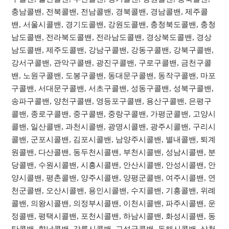
충남콜밴, 전북콜밴, 전남콜밴, 경북콜밴, 경남콜밴, 제주콜
밴, 서울시콜밴, 경기도콜밴, 강원도콜밴, 충청북도콜밴, 충청
남도콜밴, 전라북도콜밴, 전라남도콜밴, 경상북도콜밴, 경상
남도콜밴, 제주도콜밴, 강남구콜밴, 강동구콜밴, 강북구콜밴,
강서구콜밴, 관악구콜밴, 광진구콜밴, 구로구콜밴, 금천구콜
밴, 노원구콜밴, 도봉구콜밴, 동대문구콜밴, 동작구콜밴, 마포
구콜밴, 서대문구콜밴, 서초구콜밴, 성동구콜밴, 성북구콜밴,
송파구콜밴, 양천구콜밴, 영등포구콜밴, 용산구콜밴, 은평구
콜밴, 종로구콜밴, 중구콜밴, 중랑구콜밴, 가평군콜밴, 고양시
콜밴, 일산콜밴, 과천시콜밴, 광명시콜밴, 광주시콜밴, 구리시
콜밴, 군포시콜밴, 김포시콜밴, 남양주시콜밴, 별내콜밴, 퇴계
원콜밴, 다산콜밴, 동두천시콜밴, 부천시콜밴, 성남시콜밴, 분
당콜밴, 수원시콜밴, 시흥시콜밴, 안산시콜밴, 안성시콜밴, 안
양시콜밴, 평촌콜밴, 양주시콜밴, 양평군콜밴, 여주시콜밴, 연
천군콜밴, 오산시콜밴, 용인시콜밴, 수지콜밴, 기흥콜밴, 위례
콜밴, 의왕시콜밴, 의정부시콜밴, 이천시콜밴, 파주시콜밴, 운
정콜밴, 평택시콜밴, 포천시콜밴, 하남시콜밴, 화성시콜밴, 동
탄콜밴, 향남콜밴, 강릉시콜밴, 고성군콜밴, 동해시콜밴, 삼척