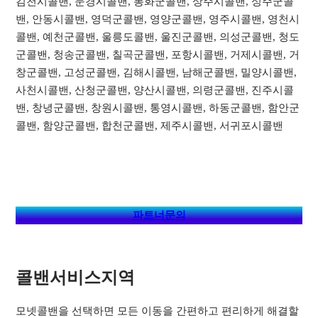
김천시콜밴, 문경시콜밴, 봉화군콜밴, 상주시콜밴, 성주군콜
밴, 안동시콜밴, 영덕군콜밴, 영양군콜밴, 영주시콜밴, 영천시
콜밴, 예천군콜밴, 울릉도콜밴, 울진군콜밴, 의성군콜밴, 청도
군콜밴, 청송군콜밴, 칠곡군콜밴, 포항시콜밴, 거제시콜밴, 거
창군콜밴, 고성군콜밴, 김해시콜밴, 남해군콜밴, 밀양시콜밴,
사천시콜밴, 산청군콜밴, 양산시콜밴, 의령군콜밴, 진주시콜
밴, 창녕군콜밴, 창원시콜밴, 통영시콜밴, 하동군콜밴, 함안군
콜밴, 함양군콜밴, 합천군콜밴, 제주시콜밴, 서귀포시콜밴
파트너문의
콜밴서비스지역​
모넷콜밴을 선택하면 모든 이동을 간편하고 편리하게 해결할