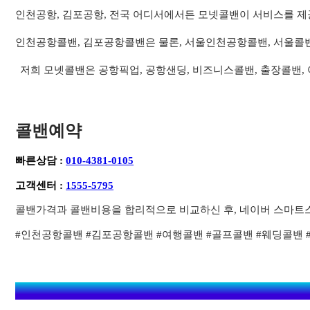
인천공항, 김포공항, 전국 어디서에서든 모넷콜밴이 서비스를 제
인천공항콜밴, 김포공항콜밴은 물론, 서울인천공항콜밴, 서울콜
저희 모넷콜밴은 공항픽업, 공항샌딩, 비즈니스콜밴, 출장콜밴,
콜밴예약
빠른상담 :
010-4381-0105
고객센터 :
1555-5795
콜밴가격과 콜밴비용을 합리적으로 비교하신 후, 네이버 스마트
#인천공항콜밴 #김포공항콜밴 #여행콜밴 #골프콜밴 #웨딩콜밴 