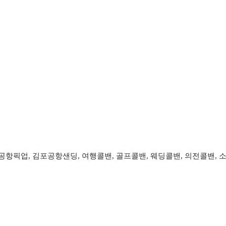
항픽업, 김포공항샌딩, 여행콜밴, 골프콜밴, 웨딩콜밴, 의전콜밴, 