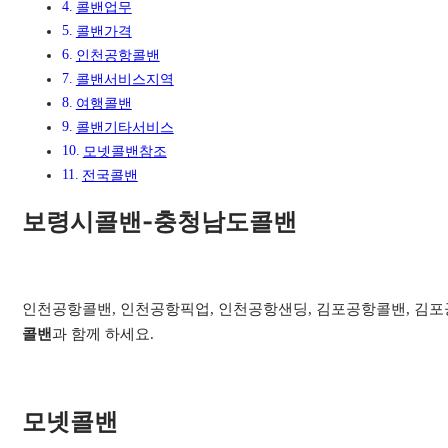
콜밴업무
콜밴가격
인천공항콜밴
콜밴서비스지역​
여행콜밴​
콜밴기타서비스​
모넷콜밴참조
전국콜밴
보령시콜밴-충청남도콜밴
인천공항콜밴, 인천공항픽업, 인천공항샌딩, 김포공항콜밴, 김포공
콜밴
과 함께 하세요.
모넷콜밴