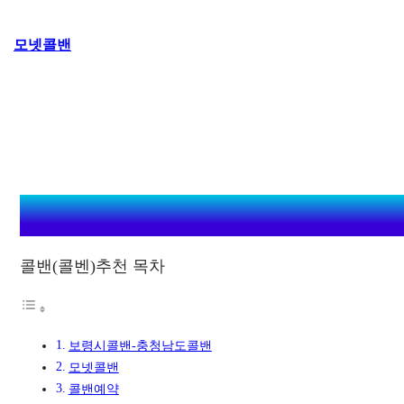
콘
모넷콜밴
텐
츠
로
바
로
가
기
콜밴(콜벤)추천 목차
보령시콜밴-충청남도콜밴
모넷콜밴
콜밴예약