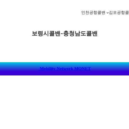
인천공항콜밴
김포공항
보령시콜밴-충청남도콜밴
Mobility Network MONET