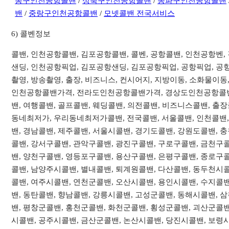
동구인천공항콜밴
/
성북구인천공항콜밴
/
송파구인천공항콜밴
밴
/
중랑구인천공항콜밴
/
모넷콜밴 전국서비스
6) 콜벤정보
콜밴, 인천공항콜밴, 김포공항콜밴, 콜벤, 공항콜밴, 인천공항벤
샌딩, 인천공항픽업, 김포공항샌딩, 김포공항픽업, 공항픽업, 공항
촬영, 방송촬영, 출장, 비즈니스, 컨시어지, 지방이동, 소화물
인천공항콜밴가격, 전라도인천공항콜밴가격, 경상도인천공항콜밴
밴, 여행콜밴, 골프콜밴, 웨딩콜밴, 의전콜밴, 비즈니스콜밴, 출
동네최저가, 우리동네최저가콜밴, 전국콜밴, 서울콜밴, 인천콜밴, 
밴, 경남콜밴, 제주콜밴, 서울시콜밴, 경기도콜밴, 강원도콜밴,
콜밴, 강서구콜밴, 관악구콜밴, 광진구콜밴, 구로구콜밴, 금천구
밴, 양천구콜밴, 영등포구콜밴, 용산구콜밴, 은평구콜밴, 종로구콜
콜밴, 남양주시콜밴, 별내콜밴, 퇴계원콜밴, 다산콜밴, 동두천시콜
콜밴, 여주시콜밴, 연천군콜밴, 오산시콜밴, 용인시콜밴, 수지콜밴
밴, 동탄콜밴, 향남콜밴, 강릉시콜밴, 고성군콜밴, 동해시콜밴, 
밴, 평창군콜밴, 홍천군콜밴, 화천군콜밴, 횡성군콜밴, 괴산군콜밴
시콜밴, 공주시콜밴, 금산군콜밴, 논산시콜밴, 당진시콜밴, 보령