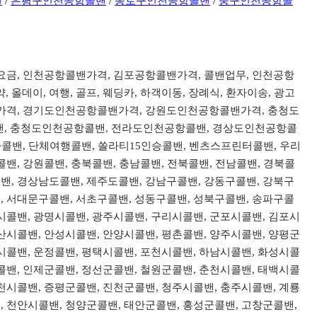
밴
/
은평구인천공항콜밴
/
종로구인천공항콜밴
/
중구인천공항콜
밴요금, 인천공항콜밴가격, 김포공항콜밴가격, 콜밴업무, 인천공항
데이, 여행, 골프, 웨딩카, 하객이동, 장례식, 환자이송, 광고
콜밴가격, 경기도인천공항콜밴가격, 강원도인천공항콜밴가격, 충청도
, 충청도인천공항콜밴, 전라도인천공항콜밴, 경상도인천공항콜
리아콜밴, 단체여행콜밴, 쏠라티15인승콜밴, 벤츠스프린터콜밴, 우리
밴, 강원콜밴, 충북콜밴, 충남콜밴, 전북콜밴, 전남콜밴, 경북콜
밴, 경상남도콜밴, 제주도콜밴, 강남구콜밴, 강동구콜밴, 강북구
, 서대문구콜밴, 서초구콜밴, 성동구콜밴, 성북구콜밴, 송파구콜
시콜밴, 광명시콜밴, 광주시콜밴, 구리시콜밴, 군포시콜밴, 김포시
산시콜밴, 안성시콜밴, 안양시콜밴, 평촌콜밴, 양주시콜밴, 양평군
시콜밴, 운정콜밴, 평택시콜밴, 포천시콜밴, 하남시콜밴, 화성시콜
콜밴, 인제군콜밴, 정선군콜밴, 철원군콜밴, 춘천시콜밴, 태백시콜
천시콜밴, 증평군콜밴, 진천군콜밴, 청주시콜밴, 충주시콜밴, 계룡
, 천안시콜밴, 청양군콜밴, 태안군콜밴, 홍성군콜밴, 고창군콜밴,