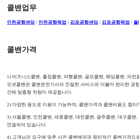
콜밴업무
인천공항샌딩
/
인천공항픽업
/
김포공항샌딩
/
김포공항픽업
/
올
콜밴가격
1) 비즈니스콜밴, 출장콜밴, 여행콜밴, 골프콜밴, 웨딩콜밴, 의
모넷콜밴은 콜밴운전기사의 친절한 서비스와 더불어 편리한 공항
간에 맞춤형 차량이 제공됩니다.
2) 다양한 용도로 이용이 가능하며, 콜밴가격과 콜밴비용도 합
3) 서울콜밴, 인천콜밴, 세종콜밴, 대전콜밴, 광주콜밴, 대구콜밴
연결되어 있습니다.
4) 고객님의 요구에 맞춘 사전 콜밴예약과 합리적인 콜밴가격으