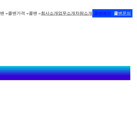
콜밴
콜밴가격
콜밴
회사소개
업무소개
차량소개
콜밴예약
콜
밴문의