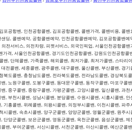
/
양천구인천공항콜밴
/
영등포구인천공항콜밴
/
용산구인천공항콜
, 김포공항벤, 인천공항콜벤, 김포공항콜벤, 콜밴가격, 콜밴비용, 콜
샌딩, 콜밴예약, 공항콜밴예약, 인천공항콜밴예약, 김포공항콜밴예약, 올
이동, 의전서비스, 의전차량, 피켓서비스, 외국인픽업, 서울인천공항
가격, 서울인천공항콜밴, 경기도인천공항콜밴, 강원도인천공항콜밴
장콜밴, 단체콜밴, 가족콜밴, 해외콜밴, 최저가콜, 최저가콜밴, 스타
대전콜밴, 세종콜밴, 광주콜밴, 대구콜밴, 울산콜밴, 부산콜밴, 경기콜
 충청북도콜밴, 충청남도콜밴, 전라북도콜밴, 전라남도콜밴, 경상북도콜
콜밴, 노원구콜밴, 도봉구콜밴, 동대문구콜밴, 동작구콜밴, 마포구콜밴
밴, 중구콜밴, 중랑구콜밴, 가평군콜밴, 고양시콜밴, 일산콜밴, 과천
밴, 부천시콜밴, 성남시콜밴, 분당콜밴, 수원시콜밴, 시흥시콜밴, 안
, 기흥콜밴, 위례콜밴, 의왕시콜밴, 의정부시콜밴, 이천시콜밴, 파주
삼척시콜밴, 속초시콜밴, 양구군콜밴, 양양군콜밴, 영월군콜밴, 원주시
, 단양군콜밴, 보은군콜밴, 영동군콜밴, 옥천군콜밴, 음성군콜밴, 제
시콜밴, 부여군콜밴, 서산시콜밴, 서천군콜밴, 아산시콜밴, 예산군콜밴