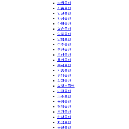
수원콜밴
시흥콜밴
안산콜밴
안성콜밴
안양콜밴
평촌콜밴
양주콜밴
양평콜밴
여주콜밴
연천콜밴
오산콜밴
용인콜밴
수지콜밴
기흥콜밴
위례콜밴
의왕콜밴
의정부콜밴
이천콜밴
파주콜밴
운정콜밴
평택콜밴
포천콜밴
하남콜밴
화성콜밴
동탄콜밴