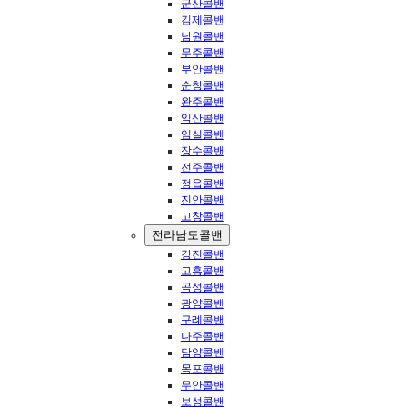
군산콜밴
김제콜밴
남원콜밴
무주콜밴
부안콜밴
순창콜밴
완주콜밴
익산콜밴
임실콜밴
장수콜밴
전주콜밴
정읍콜밴
진안콜밴
고창콜밴
전라남도콜밴
강진콜밴
고흥콜밴
곡성콜밴
광양콜밴
구례콜밴
나주콜밴
담양콜밴
목포콜밴
무안콜밴
보성콜밴