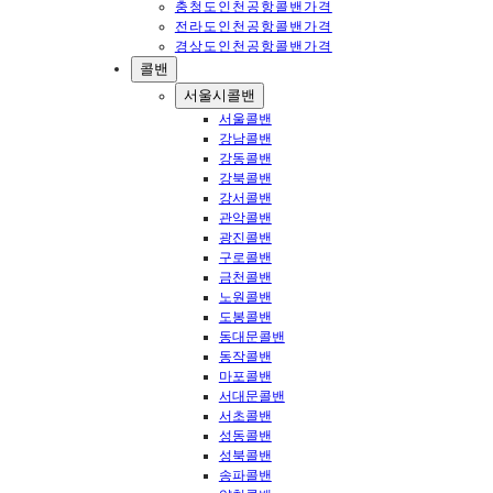
충청도인천공항콜밴가격
전라도인천공항콜밴가격
경상도인천공항콜밴가격
콜밴
서울시콜밴
서울콜밴
강남콜밴
강동콜밴
강북콜밴
강서콜밴
관악콜밴
광진콜밴
구로콜밴
금천콜밴
노원콜밴
도봉콜밴
동대문콜밴
동작콜밴
마포콜밴
서대문콜밴
서초콜밴
성동콜밴
성북콜밴
송파콜밴