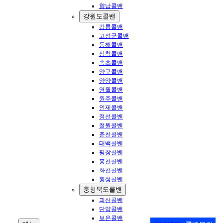
향남콜밴
강원도콜밴
강릉콜밴
고성군콜밴
동해콜밴
삼척콜밴
속초콜밴
양구콜밴
양양콜밴
영월콜밴
원주콜밴
인제콜밴
정선콜밴
철원콜밴
춘천콜밴
태백콜밴
평창콜밴
홍천콜밴
화천콜밴
횡성콜밴
충청북도콜밴
괴산콜밴
단양콜밴
보은콜밴