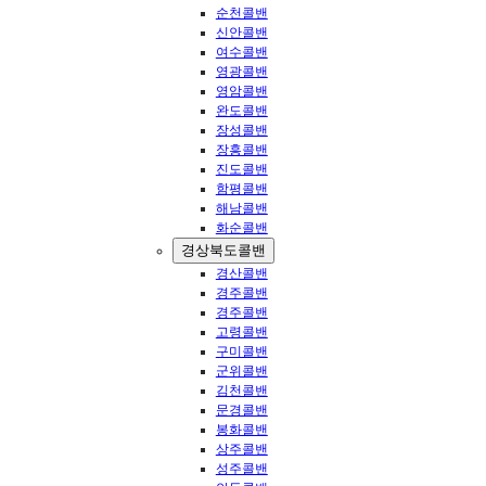
순천콜밴
신안콜밴
여수콜밴
영광콜밴
영암콜밴
완도콜밴
장성콜밴
장흥콜밴
진도콜밴
함평콜밴
해남콜밴
화순콜밴
경상북도콜밴
경산콜밴
경주콜밴
경주콜밴
고령콜밴
구미콜밴
군위콜밴
김천콜밴
문경콜밴
봉화콜밴
상주콜밴
성주콜밴