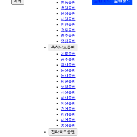
메뉴
콜밴예약
콜
밴문의
영동콜밴
옥천콜밴
음성콜밴
제천콜밴
진천콜밴
청주콜밴
충주콜밴
증평콜밴
충청남도콜밴
계룡콜밴
공주콜밴
금산콜밴
논산콜밴
논산콜밴
당진콜밴
보령콜밴
서산콜밴
아산콜밴
예산콜밴
천안콜밴
청양콜밴
태안콜밴
홍성콜밴
전라북도콜밴