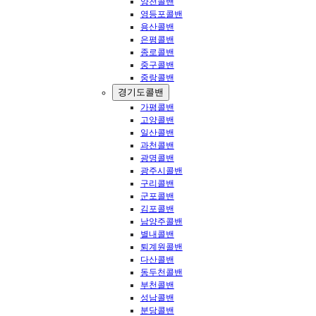
양천콜밴
영등포콜밴
용산콜밴
은평콜밴
종로콜밴
중구콜밴
중랑콜밴
경기도콜밴
가평콜밴
고양콜밴
일산콜밴
과천콜밴
광명콜밴
광주시콜밴
구리콜밴
군포콜밴
김포콜밴
남양주콜밴
별내콜밴
퇴계원콜밴
다산콜밴
동두천콜밴
부천콜밴
성남콜밴
분당콜밴