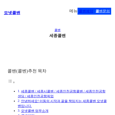
콘
메뉴
콜밴예약
콜
밴문의
모넷콜밴
텐
츠
로
바
콜밴
로
세종콜밴
가
기
콜밴(콜벤)추천 목차
세종콜밴 / 세종시콜벤 / 세종인천공항콜밴 / 세종인천공항
샌딩 / 세종인천공항픽업
안녕하세요! 이동의 시작과 끝을 책임지는 세종콜밴 모넷콜
밴입니다.
모넷콜밴 업무소개