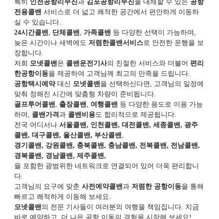
특히
인천공항리무진
과
김포공항리무진
을 대체할 수 있는
공항
전용콜밴
서비스로 더 넓고 쾌적한 공간에서 편안하게 이동하
실 수 있습니다.
24시간콜밴
,
단체콜밴
,
가족콜밴
등 다양한 선택이 가능하며,
늦은 시간이나 새벽에도
저렴한콜밴서비스
로 안전한 운행을 보
장합니다.
저희
모넷콜밴
은
콜밴운전기사
의 친절한 서비스와 더불어
편리
한공항이동
을 제공하여 고객님께 최고의 만족을 드립니다.
공항택시예약
대신
모넷콜밴
을 선택하신다면, 고객님의 일정에
맞춰 정해진 시간에 맞춤형 차량이 준비됩니다.
골프투어콜밴
,
출장콜밴
,
여행콜밴
등 다양한 용도로 이용 가능
하며,
콜밴가격
과
콜밴비용
도 합리적으로 제공됩니다.
전국 어디서나
서울콜밴, 인천콜밴, 대전콜밴, 세종콜밴, 광주
콜밴, 대구콜밴, 울산콜밴, 부산콜밴
,
경기콜밴, 강원콜밴, 충북콜밴, 충남콜밴, 전북콜밴, 전남콜밴,
경북콜밴, 경남콜밴, 제주콜밴,
을 포함한 광범위한 네트워크로 연결되어 있어 더욱 편리합니
다.
고객님의 요구에 맞춘
사전예약콜밴
과
저렴한 공항이동
을 통해
빠르고 쾌적하게 이동해 보세요.
모넷콜밴
의 전문 기사들이 여러분의 여행을 책임집니다. 지금
바로 예약하고, 더 나은 공항 이동의 경험을 시작해 보세요!