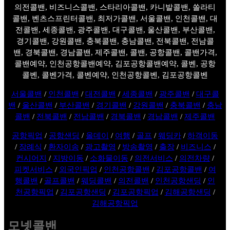
의전콜밴, 비즈니스콜밴, 스타리아콜밴, 카니발콜밴, 쏠라티
콜밴, 벤츠스프린터콜밴, 최저가콜밴, 서울콜밴, 인천콜밴, 대
전콜밴, 세종콜밴, 광주콜밴, 대구콜밴, 울산콜밴, 부산콜밴,
경기콜밴, 강원콜밴, 충북콜밴, 충남콜밴, 전북콜밴, 전남콜
밴, 경북콜밴, 경남콜밴, 제주콜밴, 콜밴, 공항콜밴, 콜밴가격,
콜밴예약, 인천공항콜밴예약, 김포공항콜밴예약, 콜벤, 공항
콜벤, 콜벤가격, 콜벤예약, 인천공항콜벤, 김포공항콜벤
서울콜밴
/
인천콜밴
/
대전콜밴
/
세종콜밴
/
광주콜밴
/
대구콜
밴
/
울산콜밴
/
부산콜밴
/
경기콜밴
/
강원콜밴
/
충북콜밴
/
충남
콜밴
/
전북콜밴
/
전남콜밴
/
경북콜밴
/
경남콜밴
/
제주콜밴
공항픽업
/
공항샌딩
/
올데이
/
여행
/
골프
/
웨딩카
/
하객이동
/
장례식
/
환자이송
/
광고촬영
/
방송촬영
/
출장
/
비즈니스
/
컨시어지
/
지방이동
/
소화물이동
/
의전서비스
/
의전차량
/
피켓서비스
/
외국인픽업
/
인천공항콜밴
/
김포공항콜밴
/
여
행콜밴
/
골프콜밴
/
웨딩콜밴
/
의전콜밴
/
인천공항샌딩
/
인
천공항픽업
/
김포공항샌딩
/
김포공항픽업
/
김해공항샌딩
/
김해공항픽업
모넷콜밴