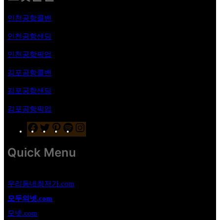
인천공항콜밴
인천공항샌딩
인천공항픽업
김포공항
콜밴
김포공항샌딩
김포공항픽업
F
T
P
S
I
a
w
i
p
n
c
i
n
o
s
Quick Menu
e
t
t
t
t
b
t
e
i
a
o
e
r
f
g
우리동네최저가.com
o
r
e
y
r
모두의넷.com
k
s
a
모넷.com
t
m