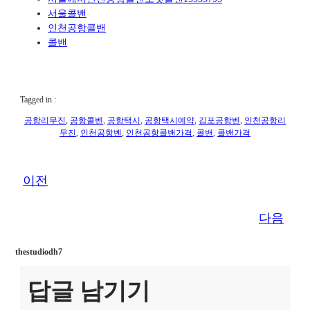
서울콜밴
인천공항콜밴
콜밴
Tagged in :
공항리무진
, 
공항콜벤
, 
공항택시
, 
공항택시예약
, 
김포공항벤
, 
인천공항리
무진
, 
인천공항벤
, 
인천공항콜밴가격
, 
콜밴
, 
콜밴가격
이전
다음
thestudiodh7
답글 남기기