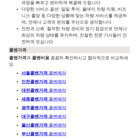
과정을 빠르고 편리하게 해결해 드립니다.
다양한 서비스 옵션: 일일 투어, 올데이 차량 지원, 비즈
니스 출장 등 다양한 상황에 맞는 차량 서비스를 제공하
며, 언제나 고객의 편의를 우선으로 생각합니다.
안전과 신뢰: 철저한 차량 관리와 정기 점검으로 언제나
최상의 차량 상태를 유지하며, 친절한 전문 기사들이 안
전하게 모십니다.
콜밴가격
콜밴가격
과
콜밴비용
꼼꼼히 확인하시고 합리적으로 비교하세
요.
서울콜밴가격
콜벤예
약
인천콜밴가격
콜벤예약
대전콜밴가격
콜벤예약
세종콜밴가격
콜벤예약
광주
콜밴가격
콜벤예
약
대구콜밴가격
콜벤예약
울산콜밴가격
콜벤예약
부산콜밴가격
콜벤예약