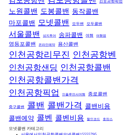
김포공항콜밴
김포공항벤
김포공항픽업
노원콜밴
도봉콜밴
동작콜밴
모넷콜밴
마포콜밴
모두밴
모두콜밴
서울콜밴
송파콜밴
여행
성지투어
여행앱
영등포콜밴
용산콜밴
온라인예약
인천공항리무진
인천공항벤
인천공항콜밴
인천공항샌딩
인천공항콜밴가격
인천공항픽업
종로콜밴
인플루언서여행
콜밴
콜밴가격
콜밴비용
중구콜밴
콜벤
콜벤비용
콜밴예약
할인코드
호캉스
모넷콜밴 카테고리
서울에서인천공항콜밴모넷콜밴15555795