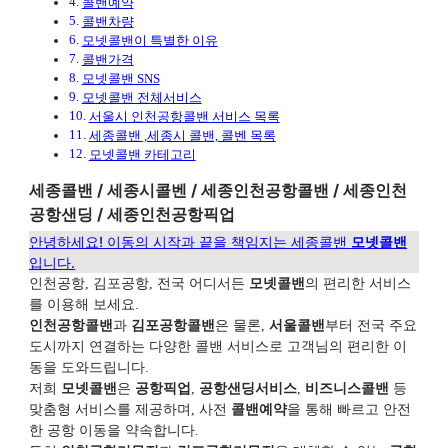
콜밴예약
콜밴차량
모넷콜밴이 특별한 이유
콜밴가격
모넷콜밴 SNS
모넷콜밴 전체서비스
서울시 인천공항콜밴 서비스 목록
세종콜밴 ,세종시 콜밴, 콜벤 목록
모넷콜밴 카테고리
세종콜밴 / 세종시콜벤 / 세종인천공항콜밴 / 세종인천
공항샌딩 / 세종인천공항픽업
안녕하세요! 이동의 시작과 끝을 책임지는 세종콜밴
모넷콜밴
입니다.
인천공항, 김포공항, 전국 어디서든
모넷콜밴
의 편리한 서비스
를 이용해 보세요.
인천공항콜밴
과
김포공항콜밴
은 물론,
서울콜밴
부터 전국 주요
도시까지 연결하는 다양한 콜밴 서비스로 고객님의 편리한 이
동을 도와드립니다.
저희
모넷콜밴
은
공항픽업
,
공항샌딩서비스
,
비즈니스콜밴
등
맞춤형 서비스를 제공하며, 사전
콜밴예약
을 통해 빠르고 안전
한 공항 이동을 약속합니다.