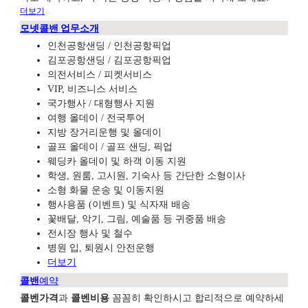
더보기
모넷콜밴 업무소개
인천공항샌딩 / 인천공항픽업
김포공항샌딩 / 김포공항픽업
의전서비스 / 피켓서비스
VIP, 비즈니스 서비스
국가행사 / 대형행사 지원
여행 올데이 / 전국투어
지방 장거리운행 및 올데이
골프 올데이 / 골프 샌딩, 픽업
웨딩카 올데이 및 하객 이동 지원
학생, 원룸, 고시원, 기숙사 등 간단한 소형이사
소형 화물 운송 및 이동지원
행사용품 (이벤트) 및 식자재 배송
꽃배달, 악기, 그림, 예술품 등 귀중품 배송
전시장 행사 및 철수
병원 입, 퇴원시 안전운행
더보기
콜밴
예약
콜벤가격
과
콜벤비용
꼼꼼히 확인하시고 합리적으로 예약하세