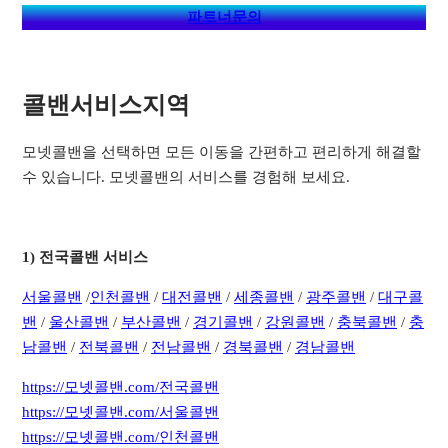
파트너문의
콜밴서비스지역​
모넷콜밴을 선택하면 모든 이동을 간편하고 편리하게 해결할
수 있습니다. 모넷콜밴의 서비스를 경험해 보세요.
1) 전국콜밴 서비스
서
울콜밴
/
인천콜밴
/
대전콜밴
/
세종콜밴
/
광주콜밴
/
대구콜
밴
/
울산콜밴
/
부산콜밴
/
경기콜밴
/
강원콜밴
/
충북콜밴
/
충
남콜밴
/
전북콜밴
/
전남콜밴
/
경북콜밴
/
경남콜밴
https://모넷콜밴.com/전국콜밴
https://모넷콜밴.com/서울콜밴
https://모넷콜밴.com/인천콜밴