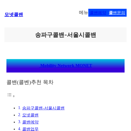
콘
메뉴
콜밴예약
콜
밴문의
모넷콜밴
텐
츠
로
바
송파구콜밴-서울시콜밴
로
가
기
Mobility Network MONET
콜밴(콜벤)추천 목차
송파구콜밴-서울시콜밴
모넷콜밴
콜밴예약
콜밴업무