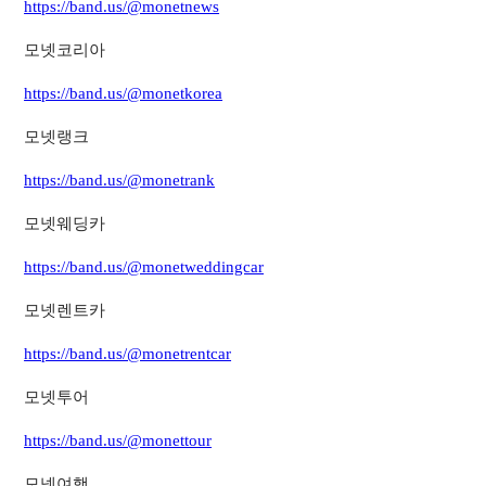
https://band.us/@monetnews
모넷코리아
https://band.us/@monetkorea
모넷랭크
https://band.us/@monetrank
모넷웨딩카
https://band.us/@monetweddingcar
모넷렌트카
https://band.us/@monetrentcar
모넷투어
https://band.us/@monettour
모넷여행