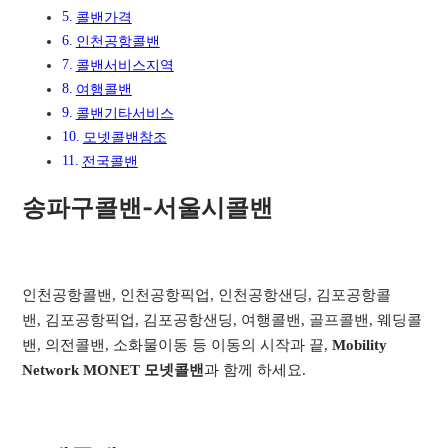
콜밴가격
인천공항콜밴
콜밴서비스지역​
여행콜밴​
콜밴기타서비스​
모넷콜밴참조
전국콜밴
송파구콜밴-서울시콜밴
인천공항콜밴, 인천공항픽업, 인천공항샌딩, 김포공항콜
밴, 김포공항픽업, 김포공항샌딩, 여행콜밴, 골프콜밴, 웨딩콜
밴, 의전콜밴, 소화물이동 등 이동의 시작과 끝,
Mobility
Network MONET 모넷콜밴
과 함께 하세요.