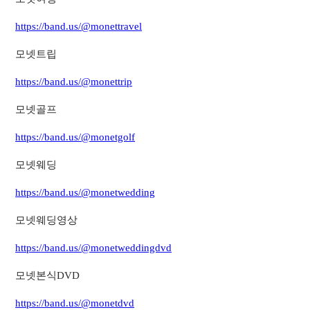
https://band.us/@monettravel
모넷트립
https://band.us/@monettrip
모넷골프
https://band.us/@monetgolf
모넷웨딩
https://band.us/@monetwedding
모넷웨딩영상
https://band.us/@monetweddingdvd
모넷본식DVD
https://band.us/@monetdvd