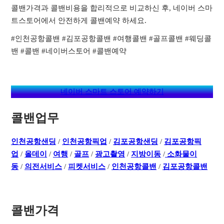
콜밴가격과 콜밴비용을 합리적으로 비교하신 후, 네이버 스마
트스토어에서 안전하게 콜밴예약 하세요.
#인천공항콜밴 #김포공항콜밴 #여행콜밴 #골프콜밴 #웨딩콜
밴 #콜밴 #네이버스토어 #콜밴예약
네이버 스마트 스토어 예약하기
콜밴업무
인천공항샌딩
/
인천공항픽업
/
김포공항샌딩
/
김포공항픽
업
/
올데이
/
여행
/
골프
/
광고촬영
/
지방이동
/
소화물이
동
/
의전서비스
/
피켓서비스
/
인천공항콜밴
/
김포공항콜밴
콜밴가격