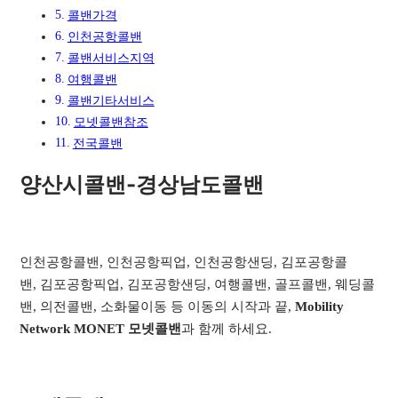
콜밴가격
인천공항콜밴
콜밴서비스지역​
여행콜밴​
콜밴기타서비스​
모넷콜밴참조
전국콜밴
양산시콜밴-경상남도콜밴
인천공항콜밴, 인천공항픽업, 인천공항샌딩, 김포공항콜
밴, 김포공항픽업, 김포공항샌딩, 여행콜밴, 골프콜밴, 웨딩콜
밴, 의전콜밴, 소화물이동 등 이동의 시작과 끝,
Mobility
Network MONET 모넷콜밴
과 함께 하세요.