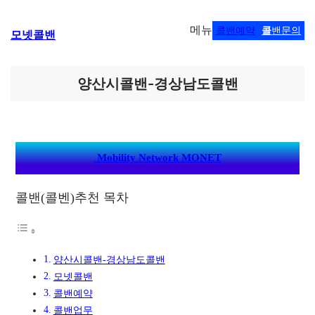
콘
메뉴
콜밴예약
콜
밴문의
모넷콜밴
텐
츠
로
바
양산시콜밴-경상남도콜밴
로
가
기
Mobility Network MONET
콜밴(콜벤)추천 목차
양산시콜밴-경상남도콜밴
모넷콜밴
콜밴예약
콜밴업무