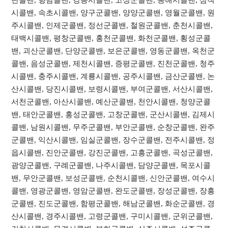
시콜밴, 속초시콜밴, 양구군콜밴, 양양군콜밴, 영월군콜밴, 원
주시콜밴, 인제군콜밴, 정선군콜밴, 철원군콜밴, 춘천시콜밴,
태백시콜밴, 평창군콜밴, 홍천군콜밴, 화천군콜밴, 횡성군콜
밴, 괴산군콜밴, 단양군콜밴, 보은군콜밴, 영동군콜밴, 옥천군
콜밴, 음성군콜밴, 제천시콜밴, 증평군콜밴, 진천군콜밴, 청주
시콜밴, 충주시콜밴, 계룡시콜밴, 공주시콜밴, 금산군콜밴, 논
산시콜밴, 당진시콜밴, 보령시콜밴, 부여군콜밴, 서산시콜밴,
서천군콜밴, 아산시콜밴, 예산군콜밴, 천안시콜밴, 청양군콜
밴, 태안군콜밴, 홍성군콜밴, 고창군콜밴, 군산시콜밴, 김제시
콜밴, 남원시콜밴, 무주군콜밴, 부안군콜밴, 순창군콜밴, 완주
군콜밴, 익산시콜밴, 임실군콜밴, 장수군콜밴, 전주시콜밴, 정
읍시콜밴, 진안군콜밴, 강진군콜밴, 고흥군콜밴, 곡성군콜밴,
광양군콜밴, 구례군콜밴, 나주시콜밴, 담양군콜밴, 목포시콜
밴, 무안군콜밴, 보성군콜밴, 순천시콜밴, 신안군콜밴, 여수시
콜밴, 영광군콜밴, 영암군콜밴, 완도군콜밴, 장성군콜밴, 장흥
군콜밴, 진도군콜밴, 함평군콜밴, 해남군콜밴, 화순군콜밴, 경
산시콜밴, 경주시콜밴, 고령군콜밴, 구미시콜밴, 군위군콜밴,