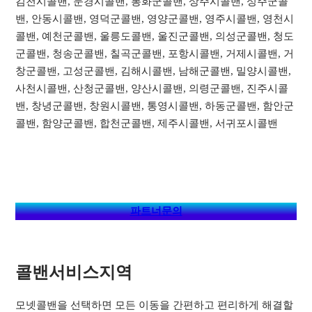
김천시콜밴, 문경시콜밴, 봉화군콜밴, 상주시콜밴, 성주군콜
밴, 안동시콜밴, 영덕군콜밴, 영양군콜밴, 영주시콜밴, 영천시
콜밴, 예천군콜밴, 울릉도콜밴, 울진군콜밴, 의성군콜밴, 청도
군콜밴, 청송군콜밴, 칠곡군콜밴, 포항시콜밴, 거제시콜밴, 거
창군콜밴, 고성군콜밴, 김해시콜밴, 남해군콜밴, 밀양시콜밴,
사천시콜밴, 산청군콜밴, 양산시콜밴, 의령군콜밴, 진주시콜
밴, 창녕군콜밴, 창원시콜밴, 통영시콜밴, 하동군콜밴, 함안군
콜밴, 함양군콜밴, 합천군콜밴, 제주시콜밴, 서귀포시콜밴
파트너문의
콜밴서비스지역​
모넷콜밴을 선택하면 모든 이동을 간편하고 편리하게 해결할