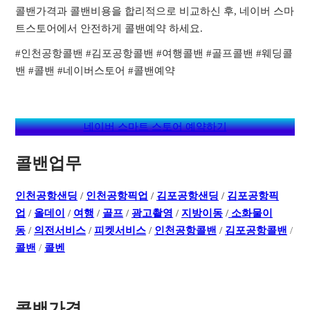
콜밴가격과 콜밴비용을 합리적으로 비교하신 후, 네이버 스마
트스토어에서 안전하게 콜밴예약 하세요.
#인천공항콜밴 #김포공항콜밴 #여행콜밴 #골프콜밴 #웨딩콜
밴 #콜밴 #네이버스토어 #콜밴예약
네이버 스마트 스토어 예약하기
콜밴업무
인천공항샌딩
/
인천공항픽업
/
김포공항샌딩
/
김포공항픽
업
/
올데이
/
여행
/
골프
/
광고촬영
/
지방이동
/
소화물이
동
/
의전서비스
/
피켓서비스
/
인천공항콜밴
/
김포공항콜밴
/
콜밴
/
콜벤
콜밴가격