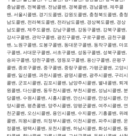
충남콜밴, 전북콜밴, 전남콜밴, 경북콜밴, 경남콜밴, 제주콜
밴, 서울시콜밴, 경기도콜밴, 강원도콜밴, 충청북도콜밴, 충청
남도콜밴, 전라북도콜밴, 전라남도콜밴, 경상북도콜밴, 경상
남도콜밴, 제주도콜밴, 강남구콜밴, 강동구콜밴, 강북구콜밴,
강서구콜밴, 관악구콜밴, 광진구콜밴, 구로구콜밴, 금천구콜
밴, 노원구콜밴, 도봉구콜밴, 동대문구콜밴, 동작구콜밴, 마포
구콜밴, 서대문구콜밴, 서초구콜밴, 성동구콜밴, 성북구콜밴,
송파구콜밴, 양천구콜밴, 영등포구콜밴, 용산구콜밴, 은평구
콜밴, 종로구콜밴, 중구콜밴, 중랑구콜밴, 가평군콜밴, 고양시
콜밴, 일산콜밴, 과천시콜밴, 광명시콜밴, 광주시콜밴, 구리시
콜밴, 군포시콜밴, 김포시콜밴, 남양주시콜밴, 별내콜밴, 퇴계
원콜밴, 다산콜밴, 동두천시콜밴, 부천시콜밴, 성남시콜밴, 분
당콜밴, 수원시콜밴, 시흥시콜밴, 안산시콜밴, 안성시콜밴, 안
양시콜밴, 평촌콜밴, 양주시콜밴, 양평군콜밴, 여주시콜밴, 연
천군콜밴, 오산시콜밴, 용인시콜밴, 수지콜밴, 기흥콜밴, 위례
콜밴, 의왕시콜밴, 의정부시콜밴, 이천시콜밴, 파주시콜밴, 운
정콜밴, 평택시콜밴, 포천시콜밴, 하남시콜밴, 화성시콜밴, 동
탄콜밴, 향남콜밴, 강릉시콜밴, 고성군콜밴, 동해시콜밴, 삼척