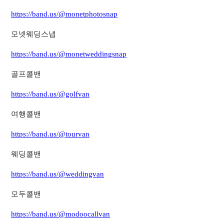
https://band.us/@monetphotosnap
모넷웨딩스냅
https://band.us/@monetweddingsnap
골프콜밴
https://band.us/@golfvan
여행콜밴
https://band.us/@tourvan
웨딩콜밴
https://band.us/@weddingvan
모두콜밴
https://band.us/@modoocallvan