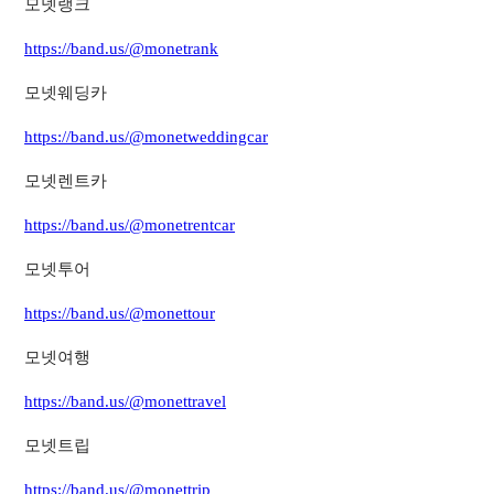
모넷랭크
https://band.us/@monetrank
모넷웨딩카
https://band.us/@monetweddingcar
모넷렌트카
https://band.us/@monetrentcar
모넷투어
https://band.us/@monettour
모넷여행
https://band.us/@monettravel
모넷트립
https://band.us/@monettrip