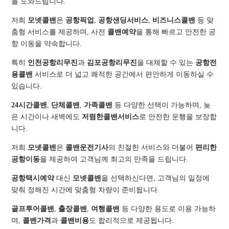
을 도와드립니다.
저희
모넷콜밴
은
공항픽업
,
공항샌딩서비스
,
비즈니스콜밴
등 맞
춤형 서비스를 제공하며, 사전
콜밴예약
을 통해 빠르고 안전한 공
항 이동을 약속합니다.
특히
인천공항리무진
과
김포공항리무진
을 대체할 수 있는
공항전
용콜밴
서비스로 더 넓고 쾌적한 공간에서 편안하게 이동하실 수
있습니다.
24시간콜밴
,
단체콜밴
,
가족콜밴
등 다양한 선택이 가능하며, 늦
은 시간이나 새벽에도
저렴한콜밴서비스
로 안전한 운행을 보장합
니다.
저희
모넷콜밴
은
콜밴운전기사
의 친절한 서비스와 더불어
편리한
공항이동
을 제공하여 고객님께 최고의 만족을 드립니다.
공항택시예약
대신
모넷콜밴
을 선택하신다면, 고객님의 일정에
맞춰 정해진 시간에 맞춤형 차량이 준비됩니다.
골프투어콜밴
,
출장콜밴
,
여행콜밴
등 다양한 용도로 이용 가능하
며,
콜밴가격
과
콜밴비용
도 합리적으로 제공됩니다.