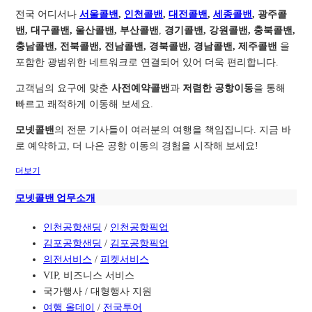
전국 어디서나
서울콜밴
,
인천콜밴
,
대전콜밴
,
세종콜밴
, 광주콜
밴, 대구콜밴, 울산콜밴, 부산콜밴
,
경기콜밴, 강원콜밴, 충북콜밴,
충남콜밴, 전북콜밴, 전남콜밴, 경북콜밴, 경남콜밴, 제주콜밴
을
포함한 광범위한 네트워크로 연결되어 있어 더욱 편리합니다.
고객님의 요구에 맞춘
사전예약콜밴
과
저렴한 공항이동
을 통해
빠르고 쾌적하게 이동해 보세요.
모넷콜밴
의 전문 기사들이 여러분의 여행을 책임집니다. 지금 바
로 예약하고, 더 나은 공항 이동의 경험을 시작해 보세요!
더보기
모넷콜밴 업무소개
인천공항샌딩
/
인천공항픽업
김포공항샌딩
/
김포공항픽업
의전서비스
/
피켓서비스
VIP, 비즈니스 서비스
국가행사 / 대형행사 지원
여행 올데이
/
전국투어