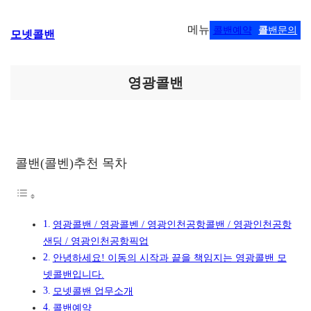
콘
메뉴
콜밴예약
콜
밴문의
모넷콜밴
텐
츠
로
바
영광콜밴
로
가
기
콜밴(콜벤)추천 목차
영광콜밴 / 영광콜벤 / 영광인천공항콜밴 / 영광인천공항
샌딩 / 영광인천공항픽업
안녕하세요! 이동의 시작과 끝을 책임지는 영광콜밴 모
넷콜밴입니다.
모넷콜밴 업무소개
콜밴예약