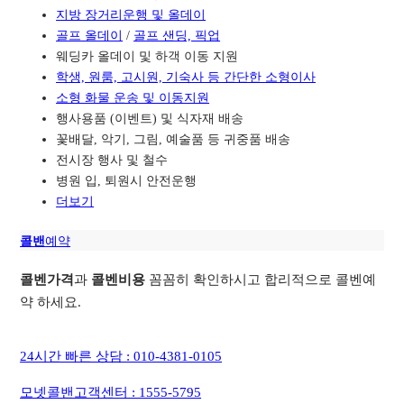
지방 장거리운행 및 올데이
골프 올데이
/
골프 샌딩, 픽업
웨딩카 올데이 및 하객 이동 지원
학생, 원룸, 고시원, 기숙사 등 간단한 소형이사
소형 화물 운송 및 이동지원
행사용품 (이벤트) 및 식자재 배송
꽃배달, 악기, 그림, 예술품 등 귀중품 배송
전시장 행사 및 철수
병원 입, 퇴원시 안전운행
더보기
콜밴
예약
콜벤가격
과
콜벤비용
꼼꼼히 확인하시고 합리적으로 콜벤예
약 하세요.
24시간 빠른 상담 : 010-4381-0105
모넷콜밴고객센터 : 1555-5795