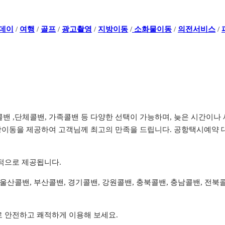
데이
/
여행
/
골프
/
광고촬영
/
지방이동
/
소화물이동
/
의전서비스
/
전콜밴 ,단체콜밴, 가족콜밴 등 다양한 선택이 가능하며, 늦은 시간
이동을 제공하여 고객님께 최고의 만족을 드립니다. 공항택시예약 대
리적으로 제공됩니다.
, 울산콜밴, 부산콜밴, 경기콜밴, 강원콜밴, 충북콜밴, 충남콜밴, 전
로 안전하고 쾌적하게 이용해 보세요.