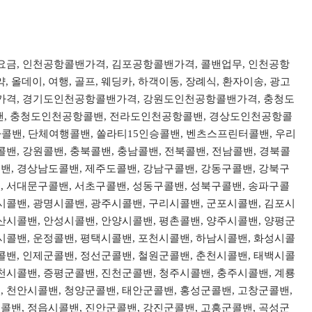
밴요금, 인천공항콜밴가격, 김포공항콜밴가격, 콜밴업무, 인천공항
데이, 여행, 골프, 웨딩카, 하객이동, 장례식, 환자이송, 광고
콜밴가격, 경기도인천공항콜밴가격, 강원도인천공항콜밴가격, 충청도
, 충청도인천공항콜밴, 전라도인천공항콜밴, 경상도인천공항콜
리아콜밴, 단체여행콜밴, 쏠라티15인승콜밴, 벤츠스프린터콜밴, 우리
밴, 강원콜밴, 충북콜밴, 충남콜밴, 전북콜밴, 전남콜밴, 경북콜
밴, 경상남도콜밴, 제주도콜밴, 강남구콜밴, 강동구콜밴, 강북구
, 서대문구콜밴, 서초구콜밴, 성동구콜밴, 성북구콜밴, 송파구콜
시콜밴, 광명시콜밴, 광주시콜밴, 구리시콜밴, 군포시콜밴, 김포시
산시콜밴, 안성시콜밴, 안양시콜밴, 평촌콜밴, 양주시콜밴, 양평군
시콜밴, 운정콜밴, 평택시콜밴, 포천시콜밴, 하남시콜밴, 화성시콜
콜밴, 인제군콜밴, 정선군콜밴, 철원군콜밴, 춘천시콜밴, 태백시콜
천시콜밴, 증평군콜밴, 진천군콜밴, 청주시콜밴, 충주시콜밴, 계룡
, 천안시콜밴, 청양군콜밴, 태안군콜밴, 홍성군콜밴, 고창군콜밴,
콜밴, 정읍시콜밴, 진안군콜밴, 강진군콜밴, 고흥군콜밴, 곡성군