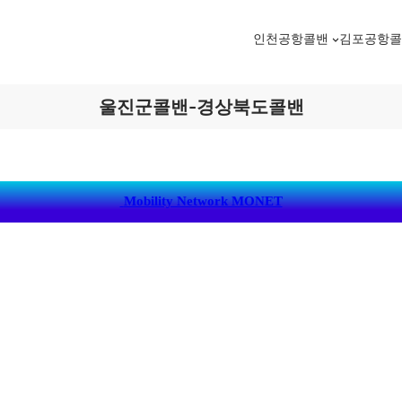
인천공항콜밴
김포공항
울진군콜밴-경상북도콜밴
Mobility Network MONET