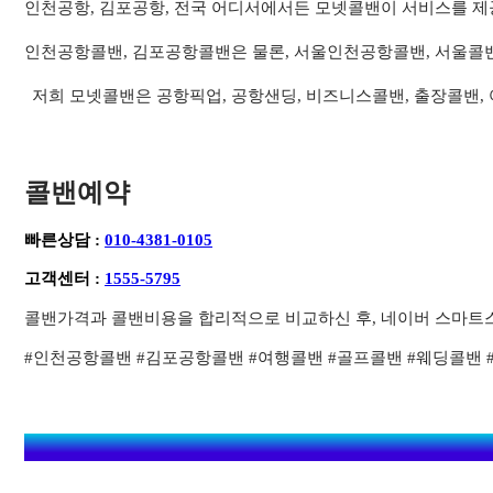
인천공항, 김포공항, 전국 어디서에서든 모넷콜밴이 서비스를 제
인천공항콜밴, 김포공항콜밴은 물론, 서울인천공항콜밴, 서울콜
저희 모넷콜밴은 공항픽업, 공항샌딩, 비즈니스콜밴, 출장콜밴,
콜밴예약
빠른상담 :
010-4381-0105
고객센터 :
1555-5795
콜밴가격과 콜밴비용을 합리적으로 비교하신 후, 네이버 스마트
#인천공항콜밴 #김포공항콜밴 #여행콜밴 #골프콜밴 #웨딩콜밴 