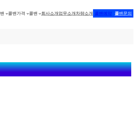
콜밴
콜밴가격
콜밴
회사소개
업무소개
차량소개
콜밴예약
콜
밴문의