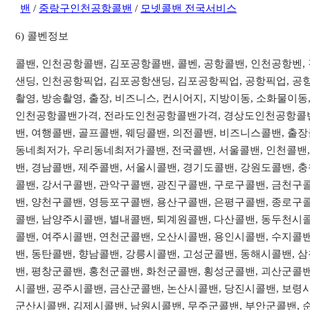
밴
/
중랑구인천공항콜밴
/
모넷콜밴 전국서비스
6) 콜벤정보
콜밴, 인천공항콜밴, 김포공항콜밴, 콜벤, 공항콜밴, 인천공항벤
샌딩, 인천공항픽업, 김포공항샌딩, 김포공항픽업, 공항픽업, 공항
촬영, 방송촬영, 출장, 비즈니스, 컨시어지, 지방이동, 소화물
인천공항콜밴가격, 전라도인천공항콜밴가격, 경상도인천공항콜밴
밴, 여행콜밴, 골프콜밴, 웨딩콜밴, 의전콜밴, 비즈니스콜밴, 출
동네최저가, 우리동네최저가콜밴, 전국콜밴, 서울콜밴, 인천콜밴, 
밴, 경남콜밴, 제주콜밴, 서울시콜밴, 경기도콜밴, 강원도콜밴,
콜밴, 강서구콜밴, 관악구콜밴, 광진구콜밴, 구로구콜밴, 금천구
밴, 양천구콜밴, 영등포구콜밴, 용산구콜밴, 은평구콜밴, 종로구콜
콜밴, 남양주시콜밴, 별내콜밴, 퇴계원콜밴, 다산콜밴, 동두천시콜
콜밴, 여주시콜밴, 연천군콜밴, 오산시콜밴, 용인시콜밴, 수지콜밴
밴, 동탄콜밴, 향남콜밴, 강릉시콜밴, 고성군콜밴, 동해시콜밴, 
밴, 평창군콜밴, 홍천군콜밴, 화천군콜밴, 횡성군콜밴, 괴산군콜밴
시콜밴, 공주시콜밴, 금산군콜밴, 논산시콜밴, 당진시콜밴, 보령
군산시콜밴, 김제시콜밴, 남원시콜밴, 무주군콜밴, 부안군콜밴, 