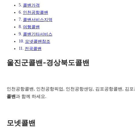
콜밴가격
인천공항콜밴
콜밴서비스지역​
여행콜밴​
콜밴기타서비스​
모넷콜밴참조
전국콜밴
울진군콜밴-경상북도콜밴
인천공항콜밴, 인천공항픽업, 인천공항샌딩, 김포공항콜밴, 김포공
콜밴
과 함께 하세요.
모넷콜밴