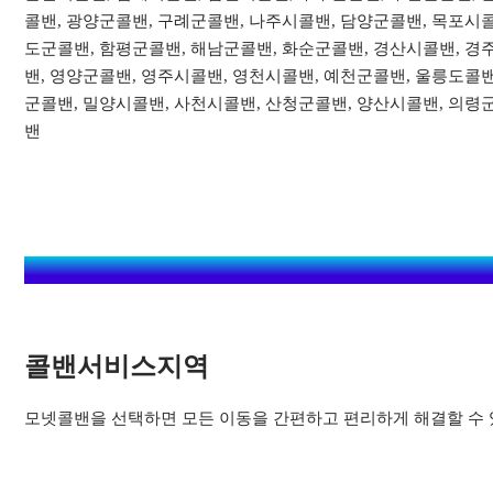
콜밴, 광양군콜밴, 구례군콜밴, 나주시콜밴, 담양군콜밴, 목포시콜
도군콜밴, 함평군콜밴, 해남군콜밴, 화순군콜밴, 경산시콜밴, 경
밴, 영양군콜밴, 영주시콜밴, 영천시콜밴, 예천군콜밴, 울릉도콜밴
군콜밴, 밀양시콜밴, 사천시콜밴, 산청군콜밴, 양산시콜밴, 의령
밴
콜밴서비스지역​
모넷콜밴을 선택하면 모든 이동을 간편하고 편리하게 해결할 수 