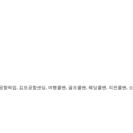
항픽업, 김포공항샌딩, 여행콜밴, 골프콜밴, 웨딩콜밴, 의전콜밴, 