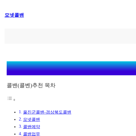
콘
모넷콜밴
텐
츠
로
바
로
가
기
콜밴(콜벤)추천 목차
울진군콜밴-경상북도콜밴
모넷콜밴
콜밴예약
콜밴업무