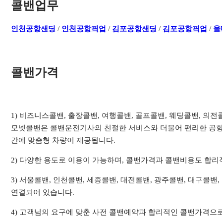
콜밴업무
인천공항샌딩
/
인천공항픽업
/
김포공항샌딩
/
김포공항픽업
/
올
콜밴가격
1) 비즈니스콜밴, 출장콜밴, 여행콜밴, 골프콜밴, 웨딩콜밴, 의
모넷콜밴은 콜밴운전기사의 친절한 서비스와 더불어 편리한 공항
간에 맞춤형 차량이 제공됩니다.
2) 다양한 용도로 이용이 가능하며, 콜밴가격과 콜밴비용도 합
3) 서울콜밴, 인천콜밴, 세종콜밴, 대전콜밴, 광주콜밴, 대구콜밴
연결되어 있습니다.
4) 고객님의 요구에 맞춘 사전 콜밴예약과 합리적인 콜밴가격으