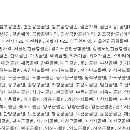
, 김포공항벤, 인천공항콜벤, 김포공항콜벤, 콜밴가격, 콜밴비용, 콜
샌딩, 콜밴예약, 공항콜밴예약, 인천공항콜밴예약, 김포공항콜밴예약, 올
이동, 의전서비스, 의전차량, 피켓서비스, 외국인픽업, 서울인천공항
가격, 서울인천공항콜밴, 경기도인천공항콜밴, 강원도인천공항콜밴
장콜밴, 단체콜밴, 가족콜밴, 해외콜밴, 최저가콜, 최저가콜밴, 스타
대전콜밴, 세종콜밴, 광주콜밴, 대구콜밴, 울산콜밴, 부산콜밴, 경기콜
 충청북도콜밴, 충청남도콜밴, 전라북도콜밴, 전라남도콜밴, 경상북도콜
콜밴, 노원구콜밴, 도봉구콜밴, 동대문구콜밴, 동작구콜밴, 마포구콜밴
밴, 중구콜밴, 중랑구콜밴, 가평군콜밴, 고양시콜밴, 일산콜밴, 과천
밴, 부천시콜밴, 성남시콜밴, 분당콜밴, 수원시콜밴, 시흥시콜밴, 안
, 기흥콜밴, 위례콜밴, 의왕시콜밴, 의정부시콜밴, 이천시콜밴, 파주
삼척시콜밴, 속초시콜밴, 양구군콜밴, 양양군콜밴, 영월군콜밴, 원주시
, 단양군콜밴, 보은군콜밴, 영동군콜밴, 옥천군콜밴, 음성군콜밴, 제
시콜밴, 부여군콜밴, 서산시콜밴, 서천군콜밴, 아산시콜밴, 예산군콜밴
순창군콜밴, 완주군콜밴, 익산시콜밴, 임실군콜밴, 장수군콜밴, 전주시