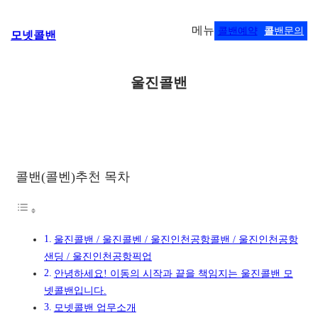
콘
메뉴
콜밴예약
콜
밴문의
모넷콜밴
텐
츠
로
울진콜밴
바
로
가
기
콜밴(콜벤)추천 목차
울진콜밴 / 울진콜벤 / 울진인천공항콜밴 / 울진인천공항
샌딩 / 울진인천공항픽업
안녕하세요! 이동의 시작과 끝을 책임지는 울진콜밴 모
넷콜밴입니다.
모넷콜밴 업무소개