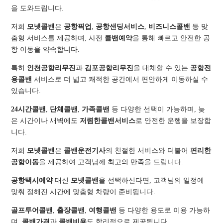
을 도와드립니다.
저희
모넷콜밴
은
공항픽업
,
공항샌딩서비스
,
비즈니스콜밴
등 맞
춤형 서비스를 제공하며, 사전
콜밴예약
을 통해 빠르고 안전한 공
항 이동을 약속합니다.
특히
인천공항리무진
과
김포공항리무진
을 대체할 수 있는
공항전
용콜밴
서비스로 더 넓고 쾌적한 공간에서 편안하게 이동하실 수
있습니다.
24시간콜밴
,
단체콜밴
,
가족콜밴
등 다양한 선택이 가능하며, 늦
은 시간이나 새벽에도
저렴한콜밴서비스
로 안전한 운행을 보장합
니다.
저희
모넷콜밴
은
콜밴운전기사
의 친절한 서비스와 더불어
편리한
공항이동
을 제공하여 고객님께 최고의 만족을 드립니다.
공항택시예약
대신
모넷콜밴
을 선택하신다면, 고객님의 일정에
맞춰 정해진 시간에 맞춤형 차량이 준비됩니다.
골프투어콜밴
,
출장콜밴
,
여행콜밴
등 다양한 용도로 이용 가능하
며,
콜밴가격
과
콜밴비용
도 합리적으로 제공됩니다.