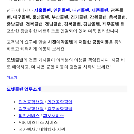
전국 어디서나
서울콜밴
,
인천콜밴
,
대전콜밴
,
세종콜밴
, 광주콜
밴, 대구콜밴, 울산콜밴, 부산콜밴
,
경기콜밴, 강원콜밴, 충북콜밴,
충남콜밴, 전북콜밴, 전남콜밴, 경북콜밴, 경남콜밴, 제주콜밴
을
포함한 광범위한 네트워크로 연결되어 있어 더욱 편리합니다.
고객님의 요구에 맞춘
사전예약콜밴
과
저렴한 공항이동
을 통해
빠르고 쾌적하게 이동해 보세요.
모넷콜밴
의 전문 기사들이 여러분의 여행을 책임집니다. 지금 바
로 예약하고, 더 나은 공항 이동의 경험을 시작해 보세요!
더보기
모넷콜밴 업무소개
인천공항샌딩
/
인천공항픽업
김포공항샌딩
/
김포공항픽업
의전서비스
/
피켓서비스
VIP, 비즈니스 서비스
국가행사 / 대형행사 지원