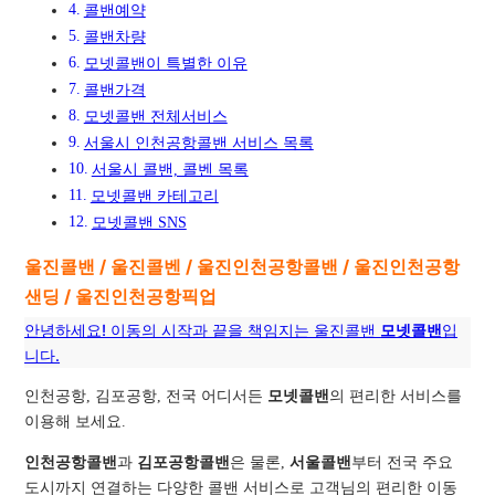
콜밴예약
콜밴차량
모넷콜밴이 특별한 이유
콜밴가격
모넷콜밴 전체서비스
서울시 인천공항콜밴 서비스 목록
서울시 콜밴, 콜벤 목록
모넷콜밴 카테고리
모넷콜밴 SNS
울진콜밴 / 울진콜벤 / 울진인천공항콜밴 / 울진인천공항
샌딩 / 울진인천공항픽업
안녕하세요! 이동의 시작과 끝을 책임지는 울진콜밴
모넷콜밴
입
니다.
인천공항, 김포공항, 전국 어디서든
모넷콜밴
의 편리한 서비스를
이용해 보세요.
인천공항콜밴
과
김포공항콜밴
은 물론,
서울콜밴
부터 전국 주요
도시까지 연결하는 다양한 콜밴 서비스로 고객님의 편리한 이동