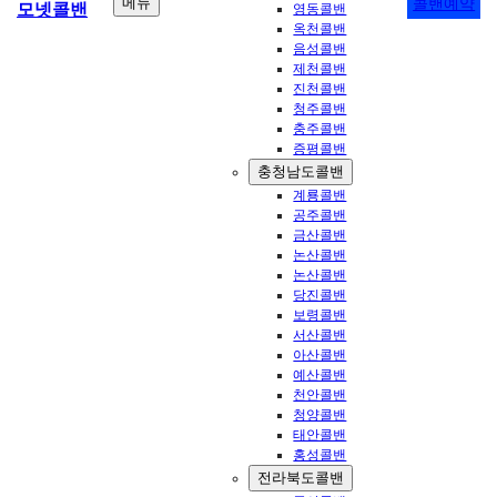
메뉴
콜밴예약
모넷콜밴
영동콜밴
옥천콜밴
음성콜밴
제천콜밴
진천콜밴
청주콜밴
충주콜밴
증평콜밴
충청남도콜밴
계룡콜밴
공주콜밴
금산콜밴
논산콜밴
논산콜밴
당진콜밴
보령콜밴
서산콜밴
아산콜밴
예산콜밴
천안콜밴
청양콜밴
태안콜밴
홍성콜밴
전라북도콜밴