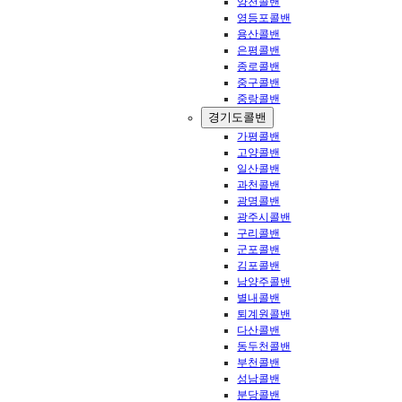
양천콜밴
영등포콜밴
용산콜밴
은평콜밴
종로콜밴
중구콜밴
중랑콜밴
경기도콜밴
가평콜밴
고양콜밴
일산콜밴
과천콜밴
광명콜밴
광주시콜밴
구리콜밴
군포콜밴
김포콜밴
남양주콜밴
별내콜밴
퇴계원콜밴
다산콜밴
동두천콜밴
부천콜밴
성남콜밴
분당콜밴