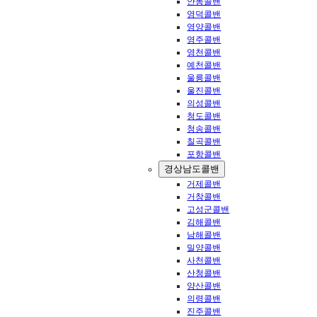
안동콜밴
영덕콜밴
영양콜밴
영주콜밴
영천콜밴
예천콜밴
울릉콜밴
울진콜밴
의성콜밴
청도콜밴
청송콜밴
칠곡콜밴
포항콜밴
경상남도콜밴
거제콜밴
거창콜밴
고성군콜밴
김해콜밴
남해콜밴
밀양콜밴
사천콜밴
산청콜밴
양산콜밴
의령콜밴
진주콜밴