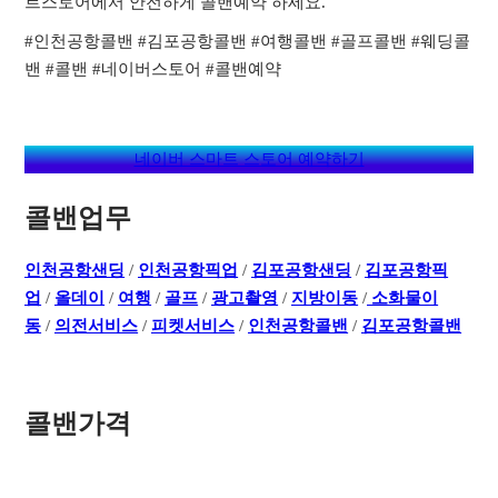
트스토어에서 안전하게 콜밴예약 하세요.
#인천공항콜밴 #김포공항콜밴 #여행콜밴 #골프콜밴 #웨딩콜
밴 #콜밴 #네이버스토어 #콜밴예약
네이버 스마트 스토어 예약하기
콜밴업무
인천공항샌딩
/
인천공항픽업
/
김포공항샌딩
/
김포공항픽
업
/
올데이
/
여행
/
골프
/
광고촬영
/
지방이동
/
소화물이
동
/
의전서비스
/
피켓서비스
/
인천공항콜밴
/
김포공항콜밴
콜밴가격