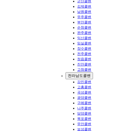
군산콜밴
김제콜밴
남원콜밴
무주콜밴
부안콜밴
순창콜밴
완주콜밴
익산콜밴
임실콜밴
장수콜밴
전주콜밴
정읍콜밴
진안콜밴
고창콜밴
전라남도콜밴
강진콜밴
고흥콜밴
곡성콜밴
광양콜밴
구례콜밴
나주콜밴
담양콜밴
목포콜밴
무안콜밴
보성콜밴