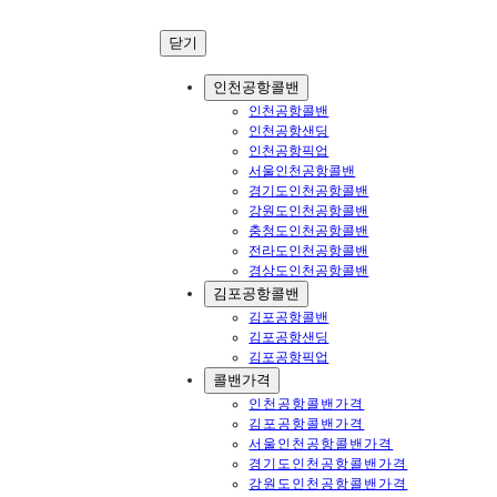
콘
닫기
텐
츠
인천공항콜밴
로
인천공항콜밴
바
인천공항샌딩
로
인천공항픽업
서울인천공항콜밴
가
경기도인천공항콜밴
기
강원도인천공항콜밴
충청도인천공항콜밴
전라도인천공항콜밴
경상도인천공항콜밴
김포공항콜밴
김포공항콜밴
김포공항샌딩
김포공항픽업
콜밴가격
인천공항콜밴가격
김포공항콜밴가격
서울인천공항콜밴가격
경기도인천공항콜밴가격
강원도인천공항콜밴가격