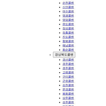
순천콜밴
신안콜밴
여수콜밴
영광콜밴
영암콜밴
완도콜밴
장성콜밴
장흥콜밴
진도콜밴
함평콜밴
해남콜밴
화순콜밴
경상북도콜밴
경산콜밴
경주콜밴
경주콜밴
고령콜밴
구미콜밴
군위콜밴
김천콜밴
문경콜밴
봉화콜밴
상주콜밴
성주콜밴