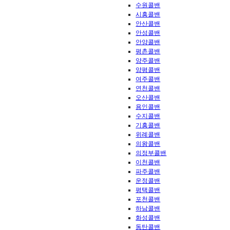
수원콜밴
시흥콜밴
안산콜밴
안성콜밴
안양콜밴
평촌콜밴
양주콜밴
양평콜밴
여주콜밴
연천콜밴
오산콜밴
용인콜밴
수지콜밴
기흥콜밴
위례콜밴
의왕콜밴
의정부콜밴
이천콜밴
파주콜밴
운정콜밴
평택콜밴
포천콜밴
하남콜밴
화성콜밴
동탄콜밴