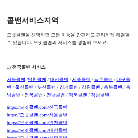
콜밴서비스지역​
모넷콜밴을 선택하면 모든 이동을 간편하고 편리하게 해결할
수 있습니다. 모넷콜밴의 서비스를 경험해 보세요.
1) 전국콜밴 서비스
서
울콜밴
/
인천콜밴
/
대전콜밴
/
세종콜밴
/
광주콜밴
/
대구콜
밴
/
울산콜밴
/
부산콜밴
/
경기콜밴
/
강원콜밴
/
충북콜밴
/
충
남콜밴
/
전북콜밴
/
전남콜밴
/
경북콜밴
/
경남콜밴
https://모넷콜밴.com/전국콜밴
https://모넷콜밴.com/서울콜밴
https://모넷콜밴.com/인천콜밴
https://모넷콜밴.com/대전콜밴
https://모넷콜밴.com/세종콜밴