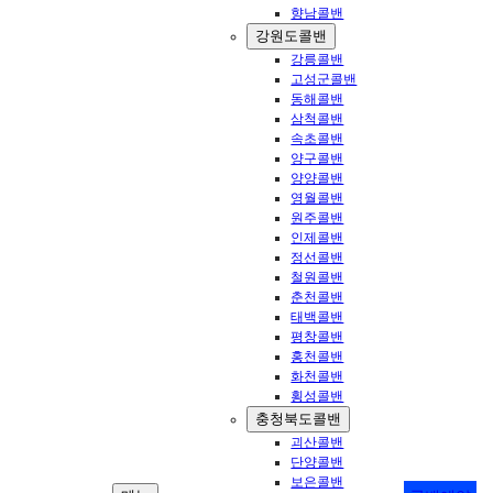
향남콜밴
강원도콜밴
강릉콜밴
고성군콜밴
동해콜밴
삼척콜밴
속초콜밴
양구콜밴
양양콜밴
영월콜밴
원주콜밴
인제콜밴
정선콜밴
철원콜밴
춘천콜밴
태백콜밴
평창콜밴
홍천콜밴
화천콜밴
횡성콜밴
충청북도콜밴
괴산콜밴
단양콜밴
보은콜밴