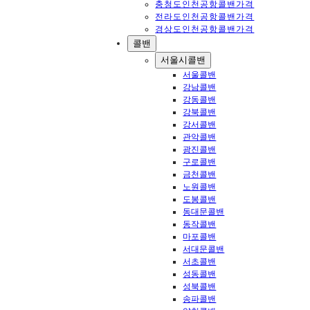
충청도인천공항콜밴가격
전라도인천공항콜밴가격
경상도인천공항콜밴가격
콜밴
서울시콜밴
서울콜밴
강남콜밴
강동콜밴
강북콜밴
강서콜밴
관악콜밴
광진콜밴
구로콜밴
금천콜밴
노원콜밴
도봉콜밴
동대문콜밴
동작콜밴
마포콜밴
서대문콜밴
서초콜밴
성동콜밴
성북콜밴
송파콜밴