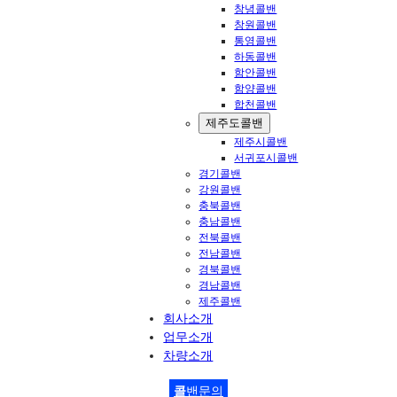
창녕콜밴
창원콜밴
통영콜밴
하동콜밴
함안콜밴
함양콜밴
합천콜밴
제주도콜밴
제주시콜밴
서귀포시콜밴
경기콜밴
강원콜밴
충북콜밴
충남콜밴
전북콜밴
전남콜밴
경북콜밴
경남콜밴
제주콜밴
회사소개
업무소개
차량소개
콜
밴문의