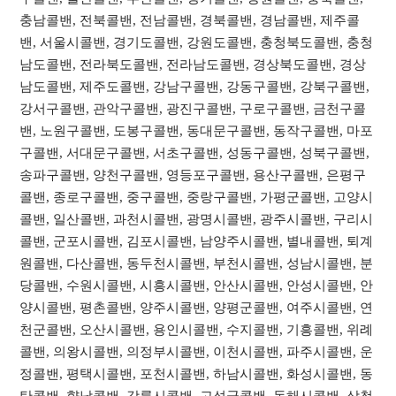
충남콜밴, 전북콜밴, 전남콜밴, 경북콜밴, 경남콜밴, 제주콜
밴, 서울시콜밴, 경기도콜밴, 강원도콜밴, 충청북도콜밴, 충청
남도콜밴, 전라북도콜밴, 전라남도콜밴, 경상북도콜밴, 경상
남도콜밴, 제주도콜밴, 강남구콜밴, 강동구콜밴, 강북구콜밴,
강서구콜밴, 관악구콜밴, 광진구콜밴, 구로구콜밴, 금천구콜
밴, 노원구콜밴, 도봉구콜밴, 동대문구콜밴, 동작구콜밴, 마포
구콜밴, 서대문구콜밴, 서초구콜밴, 성동구콜밴, 성북구콜밴,
송파구콜밴, 양천구콜밴, 영등포구콜밴, 용산구콜밴, 은평구
콜밴, 종로구콜밴, 중구콜밴, 중랑구콜밴, 가평군콜밴, 고양시
콜밴, 일산콜밴, 과천시콜밴, 광명시콜밴, 광주시콜밴, 구리시
콜밴, 군포시콜밴, 김포시콜밴, 남양주시콜밴, 별내콜밴, 퇴계
원콜밴, 다산콜밴, 동두천시콜밴, 부천시콜밴, 성남시콜밴, 분
당콜밴, 수원시콜밴, 시흥시콜밴, 안산시콜밴, 안성시콜밴, 안
양시콜밴, 평촌콜밴, 양주시콜밴, 양평군콜밴, 여주시콜밴, 연
천군콜밴, 오산시콜밴, 용인시콜밴, 수지콜밴, 기흥콜밴, 위례
콜밴, 의왕시콜밴, 의정부시콜밴, 이천시콜밴, 파주시콜밴, 운
정콜밴, 평택시콜밴, 포천시콜밴, 하남시콜밴, 화성시콜밴, 동
탄콜밴, 향남콜밴, 강릉시콜밴, 고성군콜밴, 동해시콜밴, 삼척