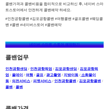
콜밴가격과 콜밴비용을 합리적으로 비교하신 후, 네이버 스마
트스토어에서 안전하게 콜밴예약 하세요.
#인천공항콜밴 #김포공항콜밴 #여행콜밴 #골프콜밴 #웨딩콜
밴 #콜밴 #네이버스토어 #콜밴예약
네이버 스마트 스토어 예약하기
콜밴업무
인천공항샌딩
/
인천공항픽업
/
김포공항샌딩
/
김포공항픽
업
/
올데이
/
여행
/
골프
/
광고촬영
/
지방이동
/
소화물이
동
/
의전서비스
/
피켓서비스
/
인천공항콜밴
/
김포공항콜밴
/
콜밴
/
콜벤
콜밴가격