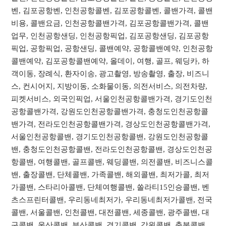
벤, 김포공항벤, 인천공항콜벤, 김포공항콜벤, 콜밴가격, 콜밴
비용, 콜밴요금, 인천공항콜밴가격, 김포공항콜밴가격, 콜밴
업무, 인천공항샌딩, 인천공항픽업, 김포공항샌딩, 김포공항
픽업, 공항픽업, 공항샌딩, 콜밴예약, 공항콜밴예약, 인천공항
콜밴예약, 김포공항콜밴예약, 올데이, 여행, 골프, 웨딩카, 하
객이동, 장례식, 환자이송, 광고촬영, 방송촬영, 출장, 비즈니
스, 컨시어지, 지방이동, 소화물이동, 의전서비스, 의전차량,
피켓서비스, 외국인픽업, 서울인천공항콜밴가격, 경기도인천
공항콜밴가격, 강원도인천공항콜밴가격, 충청도인천공항콜
밴가격, 전라도인천공항콜밴가격, 경상도인천공항콜밴가격,
서울인천공항콜밴, 경기도인천공항콜밴, 강원도인천공항콜
밴, 충청도인천공항콜밴, 전라도인천공항콜밴, 경상도인천공
항콜밴, 여행콜밴, 골프콜밴, 웨딩콜밴, 의전콜밴, 비즈니스콜
밴, 출장콜밴, 단체콜밴, 가족콜밴, 해외콜밴, 최저가콜, 최저
가콜밴, 스타리아콜밴, 단체여행콜밴, 쏠라티15인승콜밴, 벤
츠스프린터콜밴, 우리동네최저가, 우리동네최저가콜밴, 전국
콜밴, 서울콜밴, 인천콜밴, 대전콜밴, 세종콜밴, 광주콜밴, 대
구콜밴, 울산콜밴, 부산콜밴, 경기콜밴, 강원콜밴, 충북콜밴,