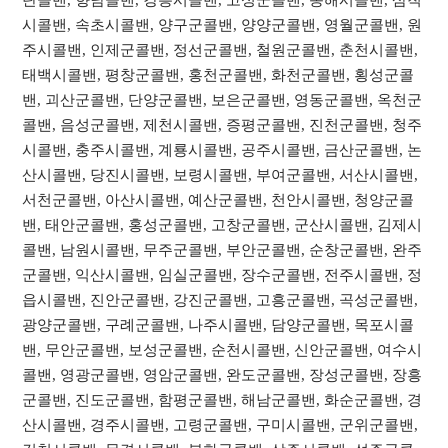
시콜밴, 속초시콜밴, 양구군콜밴, 양양군콜밴, 영월군콜밴, 원
주시콜밴, 인제군콜밴, 정선군콜밴, 철원군콜밴, 춘천시콜밴,
태백시콜밴, 평창군콜밴, 홍천군콜밴, 화천군콜밴, 횡성군콜
밴, 괴산군콜밴, 단양군콜밴, 보은군콜밴, 영동군콜밴, 옥천군
콜밴, 음성군콜밴, 제천시콜밴, 증평군콜밴, 진천군콜밴, 청주
시콜밴, 충주시콜밴, 계룡시콜밴, 공주시콜밴, 금산군콜밴, 논
산시콜밴, 당진시콜밴, 보령시콜밴, 부여군콜밴, 서산시콜밴,
서천군콜밴, 아산시콜밴, 예산군콜밴, 천안시콜밴, 청양군콜
밴, 태안군콜밴, 홍성군콜밴, 고창군콜밴, 군산시콜밴, 김제시
콜밴, 남원시콜밴, 무주군콜밴, 부안군콜밴, 순창군콜밴, 완주
군콜밴, 익산시콜밴, 임실군콜밴, 장수군콜밴, 전주시콜밴, 정
읍시콜밴, 진안군콜밴, 강진군콜밴, 고흥군콜밴, 곡성군콜밴,
광양군콜밴, 구례군콜밴, 나주시콜밴, 담양군콜밴, 목포시콜
밴, 무안군콜밴, 보성군콜밴, 순천시콜밴, 신안군콜밴, 여수시
콜밴, 영광군콜밴, 영암군콜밴, 완도군콜밴, 장성군콜밴, 장흥
군콜밴, 진도군콜밴, 함평군콜밴, 해남군콜밴, 화순군콜밴, 경
산시콜밴, 경주시콜밴, 고령군콜밴, 구미시콜밴, 군위군콜밴,