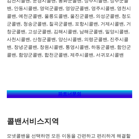
김천시콜밴, 문경시콜밴, 봉화군콜밴, 상주시콜밴, 성주군콜
밴, 안동시콜밴, 영덕군콜밴, 영양군콜밴, 영주시콜밴, 영천시
콜밴, 예천군콜밴, 울릉도콜밴, 울진군콜밴, 의성군콜밴, 청도
군콜밴, 청송군콜밴, 칠곡군콜밴, 포항시콜밴, 거제시콜밴, 거
창군콜밴, 고성군콜밴, 김해시콜밴, 남해군콜밴, 밀양시콜밴,
사천시콜밴, 산청군콜밴, 양산시콜밴, 의령군콜밴, 진주시콜
밴, 창녕군콜밴, 창원시콜밴, 통영시콜밴, 하동군콜밴, 함안군
콜밴, 함양군콜밴, 합천군콜밴, 제주시콜밴, 서귀포시콜밴
파트너문의
콜밴서비스지역​
모넷콜밴을 선택하면 모든 이동을 간편하고 편리하게 해결할