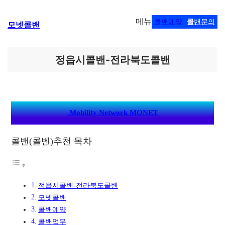
콘
메뉴
콜밴예약
콜
밴문의
모넷콜밴
텐
츠
로
바
정읍시콜밴-전라북도콜밴
로
가
기
Mobility Network MONET
콜밴(콜벤)추천 목차
정읍시콜밴-전라북도콜밴
모넷콜밴
콜밴예약
콜밴업무