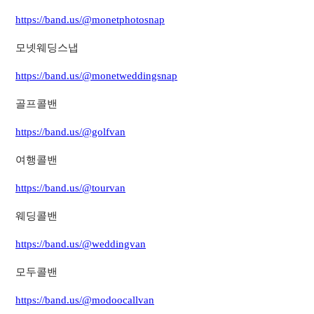
https://band.us/@monetphotosnap
모넷웨딩스냅
https://band.us/@monetweddingsnap
골프콜밴
https://band.us/@golfvan
여행콜밴
https://band.us/@tourvan
웨딩콜밴
https://band.us/@weddingvan
모두콜밴
https://band.us/@modoocallvan