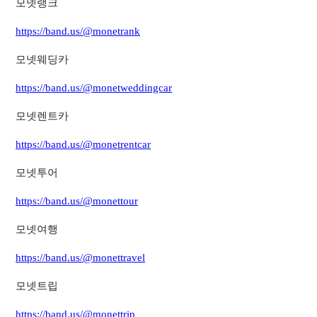
모넷랭크
https://band.us/@monetrank
모넷웨딩카
https://band.us/@monetweddingcar
모넷렌트카
https://band.us/@monetrentcar
모넷투어
https://band.us/@monettour
모넷여행
https://band.us/@monettravel
모넷트립
https://band.us/@monettrip