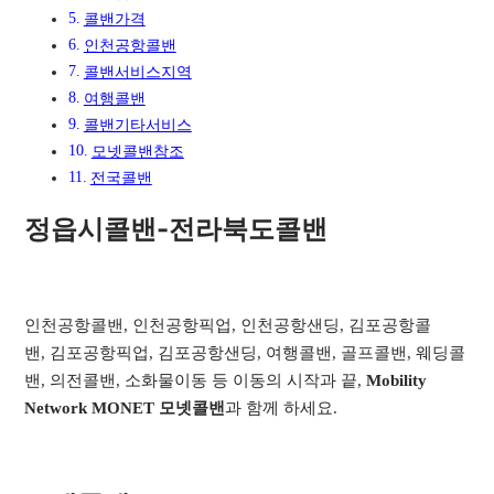
콜밴가격
인천공항콜밴
콜밴서비스지역​
여행콜밴​
콜밴기타서비스​
모넷콜밴참조
전국콜밴
정읍시콜밴-전라북도콜밴
인천공항콜밴, 인천공항픽업, 인천공항샌딩, 김포공항콜
밴, 김포공항픽업, 김포공항샌딩, 여행콜밴, 골프콜밴, 웨딩콜
밴, 의전콜밴, 소화물이동 등 이동의 시작과 끝,
Mobility
Network MONET 모넷콜밴
과 함께 하세요.