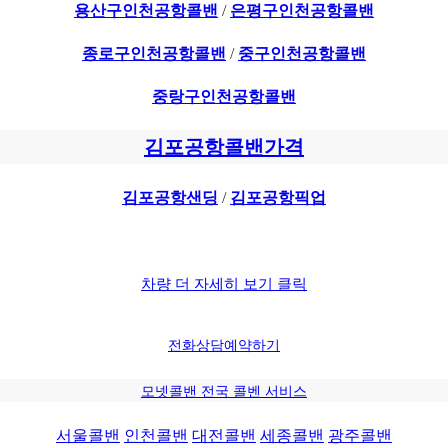
용산구인천공항콜밴
/
은평구인천공항콜밴
종로구인천공항콜밴
/
중구인천공항콜밴
중랑구인천공항콜밴
김포공항콜밴가격
김포공항샌딩
/
김포공항픽업
차량 더 자세히 보기 클릭
전화상담
예약하기
모넷콜밴 전국 콜벤 서비스
서울콜밴
인천콜밴
대전콜밴
세종콜밴
광주콜밴