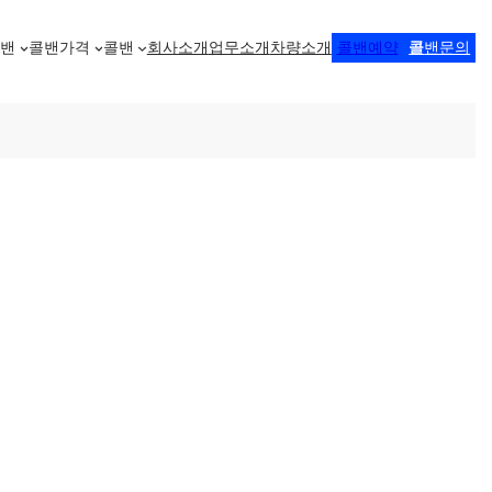
콜밴
콜밴가격
콜밴
회사소개
업무소개
차량소개
콜밴예약
콜
밴문의