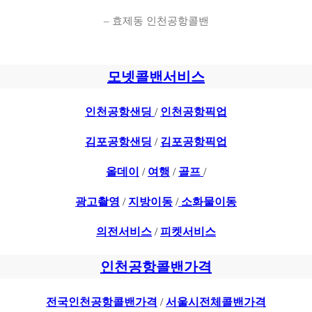
– 효제동 인천공항콜밴
모넷콜밴서비스
인천공항샌딩
/
인천공항픽업
김포공항샌딩
/
김포공항픽업
올데이
/
여행
/
골프
/
광고촬영
/
지방이동
/
소화물이동
의전서비스
/
피켓서비스
인천공항콜밴가격
전국인천공항콜밴가격
/
서울시전체콜밴가격