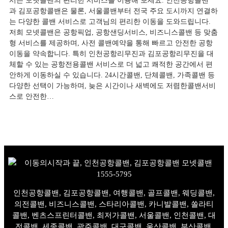
서든 모넷콜밴의 편리한 서비스를 이용해 보세요. 인천공항콜밴
과 김포공항콜밴은 물론, 서울콜밴부터 전국 주요 도시까지 연결하
는 다양한 콜밴 서비스로 고객님의 편리한 이동을 도와드립니다.
저희 모넷콜밴은 공항픽업, 공항샌딩서비스, 비즈니스콜밴 등 맞춤
형 서비스를 제공하며, 사전 콜밴예약을 통해 빠르고 안전한 공항
이동을 약속합니다. 특히 인천공항리무진과 김포공항리무진을 대
체할 수 있는 공항전용콜밴 서비스로 더 넓고 쾌적한 공간에서 편
안하게 이동하실 수 있습니다. 24시간콜밴, 단체콜밴, 가족콜밴 등
다양한 선택이 가능하며, 늦은 시간이나 새벽에도 저렴한콜밴서비
스로 안전한…
인천공항콜밴, 김포공항콜밴, 여행콜밴, 골프콜밴, 웨딩콜밴,
의전콜밴, 비즈니스콜밴, 스타리아콜밴, 카니발콜밴, 쏠라티
콜밴, 벤츠스프린터콜밴, 최저가콜밴, 서울콜밴, 인천콜밴, 대
전콜밴, 세종콜밴, 광주콜밴, 대구콜밴, 울산콜밴, 부산콜밴,