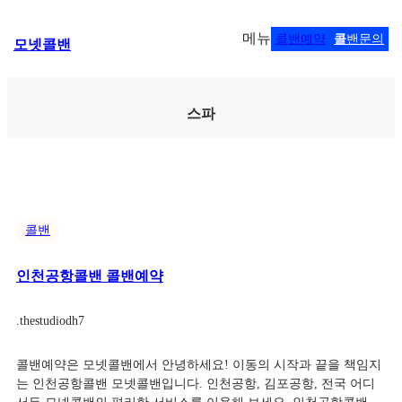
콘
메뉴
콜밴예약
콜
밴문의
모넷콜밴
텐
츠
로
바
스파
로
가
기
콜밴
인천공항콜밴 콜밴예약
.
thestudiodh7
콜밴예약은 모넷콜밴에서 안녕하세요! 이동의 시작과 끝을 책임지
는 인천공항콜밴 모넷콜밴입니다. 인천공항, 김포공항, 전국 어디