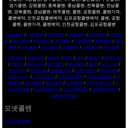
경기콜밴, 강원콜밴, 충북콜밴, 충남콜밴, 전북콜밴, 전남콜
밴, 경북콜밴, 경남콜밴, 제주콜밴, 콜밴, 공항콜밴, 콜밴가격,
콜밴예약, 인천공항콜밴예약, 김포공항콜밴예약, 콜벤, 공항
콜벤, 콜벤가격, 콜벤예약, 인천공항콜벤, 김포공항콜벤
서울콜밴
/
인천콜밴
/
대전콜밴
/
세종콜밴
/
광주콜밴
/
대구콜
밴
/
울산콜밴
/
부산콜밴
/
경기콜밴
/
강원콜밴
/
충북콜밴
/
충남
콜밴
/
전북콜밴
/
전남콜밴
/
경북콜밴
/
경남콜밴
/
제주콜밴
공항픽업
/
공항샌딩
/
올데이
/
여행
/
골프
/
웨딩카
/
하객이동
/
장례식
/
환자이송
/
광고촬영
/
방송촬영
/
출장
/
비즈니스
/
컨시어지
/
지방이동
/
소화물이동
/
의전서비스
/
의전차량
/
피켓서비스
/
외국인픽업
/
인천공항콜밴
/
김포공항콜밴
/
여
행콜밴
/
골프콜밴
/
웨딩콜밴
/
의전콜밴
/
인천공항샌딩
/
인
천공항픽업
/
김포공항샌딩
/
김포공항픽업
/
김해공항샌딩
/
김해공항픽업
모넷콜밴
인천공항콜밴