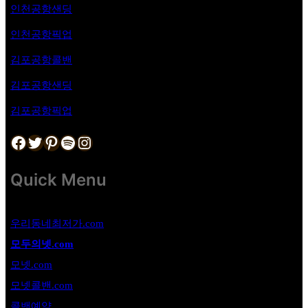
인천공항샌딩
인천공항픽업
김포공항
콜밴
김포공항샌딩
김포공항픽업
Facebook
Twitter
Pinterest
Spotify
Instagram
Quick Menu
우리동네최저가.com
모두의넷.com
모넷.com
모넷콜밴.com
콜밴예약