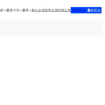
콜밴
콜밴가격
콜밴
회사소개
업무소개
차량소개
콜밴예약
콜
밴문의