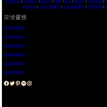
공항픽업
/
공항샌딩
/
올데이
/
여행
/
골프
/
웨딩카
/
하객이동
/
국인픽업
/
인천공항콜밴
/
김포공항콜밴
/
여행콜밴
/
모넷콜밴
인천공항콜밴
인천공항샌딩
인천공항픽업
김포공항
콜밴
김포공항샌딩
김포공항픽업
Facebook
Twitter
Pinterest
Spotify
Instagram