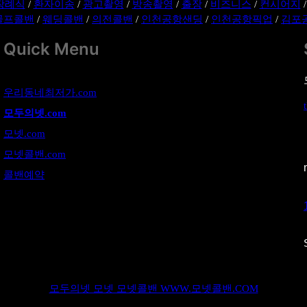
장례식
/
환자이송
/
광고촬영
/
방송촬영
/
출장
/
비즈니스
/
컨시어지
골프콜밴
/
웨딩콜밴
/
의전콜밴
/
인천공항샌딩
/
인천공항픽업
/
김포
Quick Menu
우리동네최저가.com
모두의넷.com
모넷.com
모넷콜밴.com
콜밴예약
모두의넷 모넷 모넷콜밴 WWW.모넷콜밴.COM