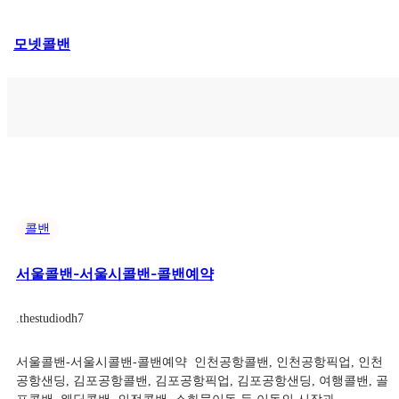
콘
모넷콜밴
텐
츠
로
바
로
가
기
콜밴
서울콜밴-서울시콜밴-콜밴예약
.
thestudiodh7
서울콜밴-서울시콜밴-콜밴예약 ​ 인천공항콜밴, 인천공항픽업, 인천
공항샌딩, 김포공항콜밴, 김포공항픽업, 김포공항샌딩, 여행콜밴, 골