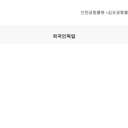
인천공항콜밴
김포공항
외국인픽업