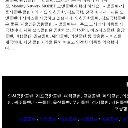
프콜밴, 웨딩콜밴, 의전콜밴, 소화물이동 등 이동의 시작과
끝, Mobility Network MONET 모넷콜밴과 함께 하세요. ​ 서울콜밴-서
울시콜밴-콜밴예약 개요 ​인천공항, 김포공항, 전국 어디서에서든 모
넷콜밴이 서비스를 제공하고 있습니다. 인천공항콜밴, 김포공항콜밴
은 물론, 서울인천공항콜밴, 서울콜밴부터 주요 도시까지 이동을 제
공합니다. 저희 모넷콜밴은 공항픽업, 공항샌딩, 비즈니스콜밴, 출장
콜밴, 여행콜밴, 골프콜밴, 웨딩콜밴, 의전콜밴 등 맞춤형 서비스를
제공하며, 사전 콜밴예약을 통해 빠르고 안전한 이동을 약속합니
다. …
인천공항콜밴, 김포공항콜밴, 여행콜밴, 골프콜밴, 웨딩콜밴, 의
밴, 광주콜밴, 대구콜밴, 울산콜밴, 부산콜밴, 경기콜밴, 강원콜밴
포공항
서울콜밴
/
인천콜밴
/
대전콜밴
/
세종콜밴
/
광주콜밴
/
대