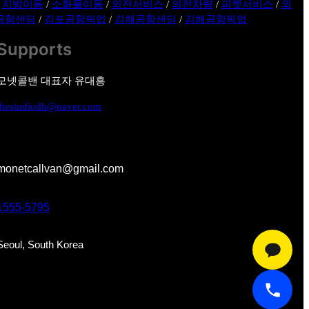
/
지방이동
/
소화물이동
/
의전서비스
/
의전차량
/
피켓서비스
/
외
공항샌딩
/
김포공항픽업
/
김해공항샌딩
/
김해공항픽업
Supports
모넷콜밴 대표자 유대흥
thestudiodh@naver.com
monetcallvan@gmail.com
1555-5795
Seoul, South Korea