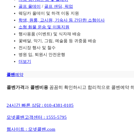
골프 올데이
/
골프 샌딩, 픽업
웨딩카 올데이 및 하객 이동 지원
학생, 원룸, 고시원, 기숙사 등 간단한 소형이사
소형 화물 운송 및 이동지원
행사용품 (이벤트) 및 식자재 배송
꽃배달, 악기, 그림, 예술품 등 귀중품 배송
전시장 행사 및 철수
병원 입, 퇴원시 안전운행
더보기
콜밴
예약
콜벤가격
과
콜벤비용
꼼꼼히 확인하시고 합리적으로 콜벤예약 하
24시간 빠른 상담 : 010-4381-0105
모넷콜밴고객센터 : 1555-5795
웹사이트 : 모넷콜밴.com