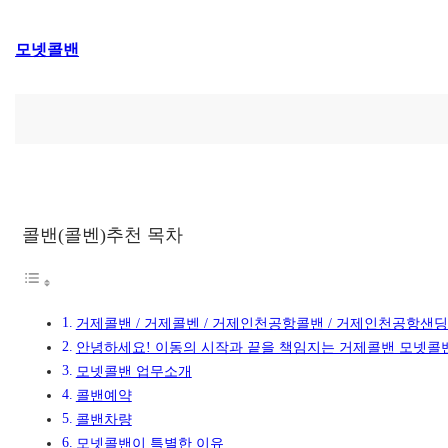
콘
모넷콜밴
텐
츠
로
바
로
가
기
콜밴(콜벤)추천 목차
거제콜밴 / 거제콜벤 / 거제인천공항콜밴 / 거제인천공항샌딩
안녕하세요! 이동의 시작과 끝을 책임지는 거제콜밴 모넷콜
모넷콜밴 업무소개
콜밴예약
콜밴차량
모넷콜밴이 특별한 이유