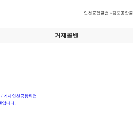
인천공항콜밴
김포공항
거제콜밴
 / 거제인천공항픽업
밴입니다.