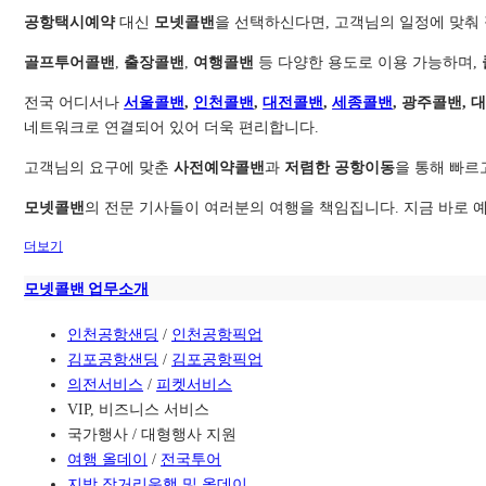
공항택시예약
대신
모넷콜밴
을 선택하신다면, 고객님의 일정에 맞춰
골프투어콜밴
,
출장콜밴
,
여행콜밴
등 다양한 용도로 이용 가능하며,
전국 어디서나
서울콜밴
,
인천콜밴
,
대전콜밴
,
세종콜밴
, 광주콜밴, 
네트워크로 연결되어 있어 더욱 편리합니다.
고객님의 요구에 맞춘
사전예약콜밴
과
저렴한 공항이동
을 통해 빠르
모넷콜밴
의 전문 기사들이 여러분의 여행을 책임집니다. 지금 바로 예
더보기
모넷콜밴 업무소개
인천공항샌딩
/
인천공항픽업
김포공항샌딩
/
김포공항픽업
의전서비스
/
피켓서비스
VIP, 비즈니스 서비스
국가행사 / 대형행사 지원
여행 올데이
/
전국투어
지방 장거리운행 및 올데이