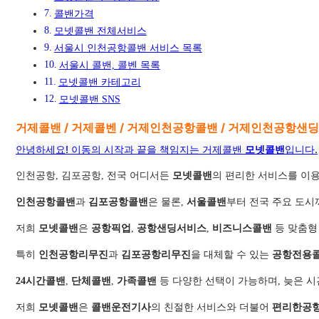
콜밴가격
모넷콜밴 전체서비스
서울시 인천공항콜밴 서비스 목록
서울시 콜밴, 콜벤 목록
모넷콜밴 카테고리
모넷콜밴 SNS
거제콜밴 / 거제콜벤 / 거제인천공항콜밴 / 거제인천공항샌
안녕하세요! 이동의 시작과 끝을 책임지는 거제콜밴
모넷콜밴
입니다.
인천공항, 김포공항, 전국 어디서든
모넷콜밴
의 편리한 서비스를 이용
인천공항콜밴
과
김포공항콜밴
은 물론,
서울콜밴
부터 전국 주요 도시
저희
모넷콜밴
은
공항픽업
,
공항샌딩서비스
,
비즈니스콜밴
등 맞춤형
특히
인천공항리무진
과
김포공항리무진
을 대체할 수 있는
공항전용
24시간콜밴
,
단체콜밴
,
가족콜밴
등 다양한 선택이 가능하며, 늦은 
저희
모넷콜밴
은
콜밴운전기사
의 친절한 서비스와 더불어
편리한공