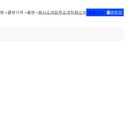
콜밴
콜밴가격
콜밴
회사소개
업무소개
차량소개
콜밴예약
콜
밴문의