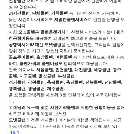
전용콜밴
서비스로 더 넓고 쾌적한 공간에서 편안하게 이동하
실 수 있습니다.
24시간콜밴
,
단체콜밴
,
가족콜밴
등 다양한 선택이 가능하며,
늦은 시간이나 새벽에도
저렴한콜밴서비스
로 안전한 운행을 보
장합니다.
저희
모넷콜밴
은
콜밴운전기사
의 친절한 서비스와 더불어
편리
한공항이동
을 제공하여 고객님께 최고의 만족을 드립니다.
공항택시예약
대신
모넷콜밴
을 선택하신다면, 고객님의 일정에
맞춰 정해진 시간에 맞춤형 차량이 준비됩니다.
골프투어콜밴
,
출장콜밴
,
여행콜밴
등 다양한 용도로 이용 가능
하며,
콜밴가격
과
콜밴비용
도 합리적으로 제공됩니다.
전국 어디서나
서울콜밴, 인천콜밴, 대전콜밴, 세종콜밴, 광주
콜밴, 대구콜밴, 울산콜밴, 부산콜밴
,
경기콜밴, 강원콜밴, 충북콜밴, 충남콜밴, 전북콜밴, 전남콜밴,
경북콜밴, 경남콜밴, 제주콜밴,
을 포함한 광범위한 네트워크로 연결되어 있어 더욱 편리합니
다.
고객님의 요구에 맞춘
사전예약콜밴
과
저렴한 공항이동
을 통해
빠르고 쾌적하게 이동해 보세요.
모넷콜밴
의 전문 기사들이 여러분의 여행을 책임집니다. 지금
바로 예약하고, 더 나은 공항 이동의 경험을 시작해 보세요!
더보기