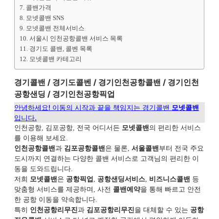
콜밴가격
모넷콜밴 SNS
모넷콜밴 전체서비스
서울시 인천공항콜밴 서비스 목록
경기도 콜밴, 콜벤 목록
모넷콜밴 카테고리
경기콜밴 / 경기도콜벤 / 경기인천공항콜밴 / 경기인천
공항샌딩 / 경기인천공항픽업
안녕하세요! 이동의 시작과 끝을 책임지는 경기콜밴
모넷콜밴
입니다.
인천공항, 김포공항, 전국 어디서든
모넷콜밴
의 편리한 서비스
를 이용해 보세요.
인천공항콜밴
과
김포공항콜밴
은 물론,
서울콜밴
부터 전국 주요
도시까지 연결하는 다양한 콜밴 서비스로 고객님의 편리한 이
동을 도와드립니다.
저희
모넷콜밴
은
공항픽업
,
공항샌딩서비스
,
비즈니스콜밴
등
맞춤형 서비스를 제공하며, 사전
콜밴예약
을 통해 빠르고 안전
한 공항 이동을 약속합니다.
특히
인천공항리무진
과
김포공항리무진
을 대체할 수 있는
공항