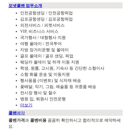
모넷콜밴 업무소개
인천공항샌딩 / 인천공항픽업
김포공항샌딩 / 김포공항픽업
의전서비스 / 피켓서비스
VIP, 비즈니스 서비스
국가행사 / 대형행사 지원
여행 올데이 / 전국투어
지방 장거리운행 및 올데이
골프 올데이 / 골프 샌딩, 픽업
웨딩카 올데이 및 하객 이동 지원
학생, 원룸, 고시원, 기숙사 등 간단한 소형이사
소형 화물 운송 및 이동지원
행사용품 (이벤트) 및 식자재 배송
꽃배달, 악기, 그림, 예술품 등 귀중품 배송
전시장 행사 및 철수
병원 입, 퇴원시 안전운행
더보기
콜밴
예약
콜벤가격
과
콜벤비용
꼼꼼히 확인하시고 합리적으로 예약하세
요.