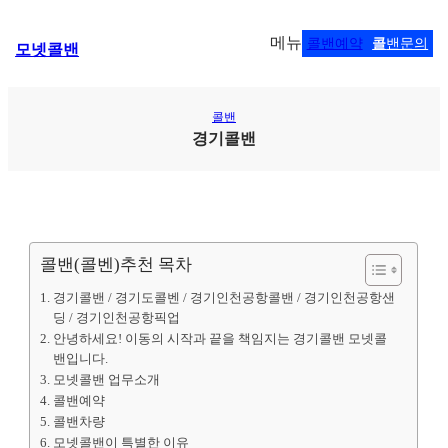
콘
메뉴
콜밴예약
콜
밴문의
모넷콜밴
텐
츠
로
바
콜밴
로
경기콜밴
가
기
콜밴(콜벤)추천 목차
경기콜밴 / 경기도콜벤 / 경기인천공항콜밴 / 경기인천공항샌
딩 / 경기인천공항픽업
안녕하세요! 이동의 시작과 끝을 책임지는 경기콜밴 모넷콜
밴입니다.
모넷콜밴 업무소개
콜밴예약
콜밴차량
모넷콜밴이 특별한 이유