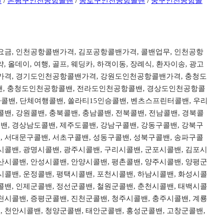
밴
/
은평구인천공항콜밴
/
종로구인천공항콜밴
/
중구인천공항콜
밴요금, 인천공항콜밴가격, 김포공항콜밴가격, 콜밴업무, 인천공항
데이, 여행, 골프, 웨딩카, 하객이동, 장례식, 환자이송, 광고
콜밴가격, 경기도인천공항콜밴가격, 강원도인천공항콜밴가격, 충청도
, 충청도인천공항콜밴, 전라도인천공항콜밴, 경상도인천공항콜
리아콜밴, 단체여행콜밴, 쏠라티15인승콜밴, 벤츠스프린터콜밴, 우리
밴, 강원콜밴, 충북콜밴, 충남콜밴, 전북콜밴, 전남콜밴, 경북콜
밴, 경상남도콜밴, 제주도콜밴, 강남구콜밴, 강동구콜밴, 강북구
, 서대문구콜밴, 서초구콜밴, 성동구콜밴, 성북구콜밴, 송파구콜
시콜밴, 광명시콜밴, 광주시콜밴, 구리시콜밴, 군포시콜밴, 김포시
산시콜밴, 안성시콜밴, 안양시콜밴, 평촌콜밴, 양주시콜밴, 양평군
시콜밴, 운정콜밴, 평택시콜밴, 포천시콜밴, 하남시콜밴, 화성시콜
콜밴, 인제군콜밴, 정선군콜밴, 철원군콜밴, 춘천시콜밴, 태백시콜
천시콜밴, 증평군콜밴, 진천군콜밴, 청주시콜밴, 충주시콜밴, 계룡
, 천안시콜밴, 청양군콜밴, 태안군콜밴, 홍성군콜밴, 고창군콜밴,