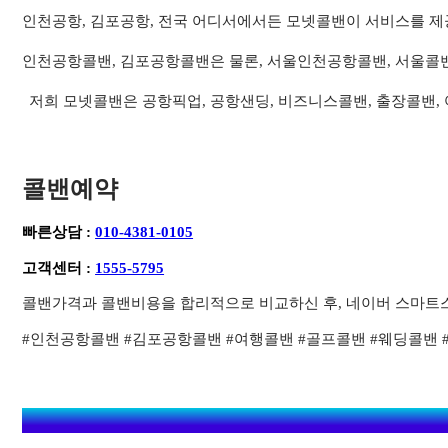
인천공항, 김포공항, 전국 어디서에서든 모넷콜밴이 서비스를 제
인천공항콜밴, 김포공항콜밴은 물론, 서울인천공항콜밴, 서울콜
저희 모넷콜밴은 공항픽업, 공항샌딩, 비즈니스콜밴, 출장콜밴,
콜밴예약
빠른상담 :
010-4381-0105
고객센터 :
1555-5795
콜밴가격과 콜밴비용을 합리적으로 비교하신 후, 네이버 스마트
#인천공항콜밴 #김포공항콜밴 #여행콜밴 #골프콜밴 #웨딩콜밴 