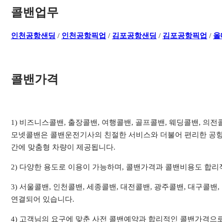
콜밴업무
인천공항샌딩
/
인천공항픽업
/
김포공항샌딩
/
김포공항픽업
/
올
콜밴가격
1) 비즈니스콜밴, 출장콜밴, 여행콜밴, 골프콜밴, 웨딩콜밴, 의
모넷콜밴은 콜밴운전기사의 친절한 서비스와 더불어 편리한 공항
간에 맞춤형 차량이 제공됩니다.
2) 다양한 용도로 이용이 가능하며, 콜밴가격과 콜밴비용도 합
3) 서울콜밴, 인천콜밴, 세종콜밴, 대전콜밴, 광주콜밴, 대구콜밴
연결되어 있습니다.
4) 고객님의 요구에 맞춘 사전 콜밴예약과 합리적인 콜밴가격으