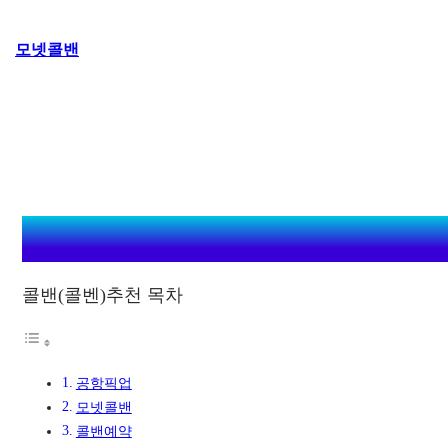
콘
모넷콜밴
텐
츠
로
바
로
가
기
콜밴(콜벤)추천 목차
공항픽업
모넷콜밴
콜밴예약