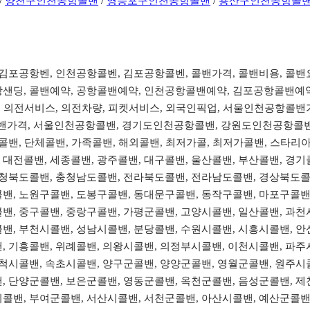
/
양천구인천공항콜밴
/
영등포구인천공항콜밴
/
용산구인천공항콜
, 김포공항벤, 인천공항콜벤, 김포공항콜벤, 콜밴가격, 콜밴비용, 콜
샌딩, 콜밴예약, 공항콜밴예약, 인천공항콜밴예약, 김포공항콜밴예약, 올
이동, 의전서비스, 의전차량, 피켓서비스, 외국인픽업, 서울인천공항
가격, 서울인천공항콜밴, 경기도인천공항콜밴, 강원도인천공항콜밴
장콜밴, 단체콜밴, 가족콜밴, 해외콜밴, 최저가콜, 최저가콜밴, 스타
대전콜밴, 세종콜밴, 광주콜밴, 대구콜밴, 울산콜밴, 부산콜밴, 경기콜
 충청북도콜밴, 충청남도콜밴, 전라북도콜밴, 전라남도콜밴, 경상북도콜
콜밴, 노원구콜밴, 도봉구콜밴, 동대문구콜밴, 동작구콜밴, 마포구콜밴
밴, 중구콜밴, 중랑구콜밴, 가평군콜밴, 고양시콜밴, 일산콜밴, 과천
밴, 부천시콜밴, 성남시콜밴, 분당콜밴, 수원시콜밴, 시흥시콜밴, 안
, 기흥콜밴, 위례콜밴, 의왕시콜밴, 의정부시콜밴, 이천시콜밴, 파주
삼척시콜밴, 속초시콜밴, 양구군콜밴, 양양군콜밴, 영월군콜밴, 원주시
, 단양군콜밴, 보은군콜밴, 영동군콜밴, 옥천군콜밴, 음성군콜밴, 제
시콜밴, 부여군콜밴, 서산시콜밴, 서천군콜밴, 아산시콜밴, 예산군콜밴