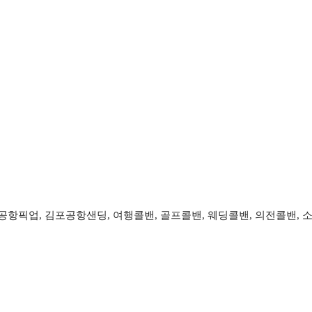
항픽업, 김포공항샌딩, 여행콜밴, 골프콜밴, 웨딩콜밴, 의전콜밴, 