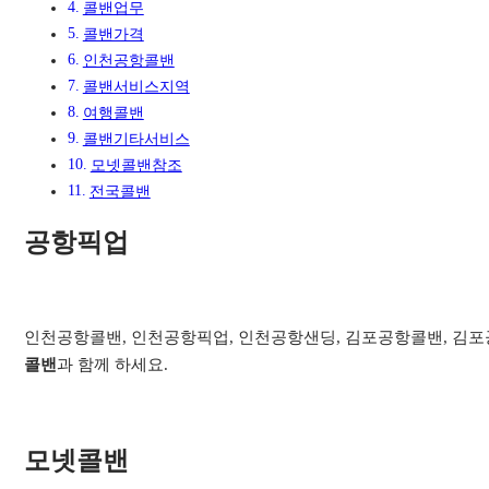
콜밴업무
콜밴가격
인천공항콜밴
콜밴서비스지역​
여행콜밴​
콜밴기타서비스​
모넷콜밴참조
전국콜밴
공항픽업
인천공항콜밴, 인천공항픽업, 인천공항샌딩, 김포공항콜밴, 김포공
콜밴
과 함께 하세요.
모넷콜밴