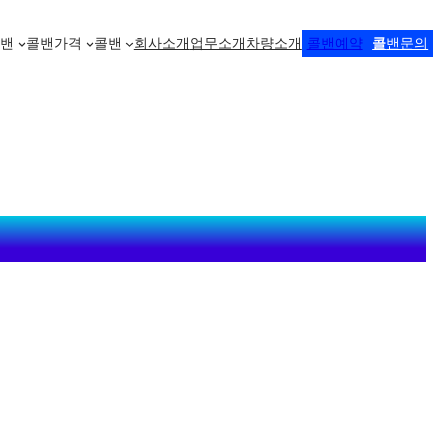
콜밴
콜밴가격
콜밴
회사소개
업무소개
차량소개
콜밴예약
콜
밴문의