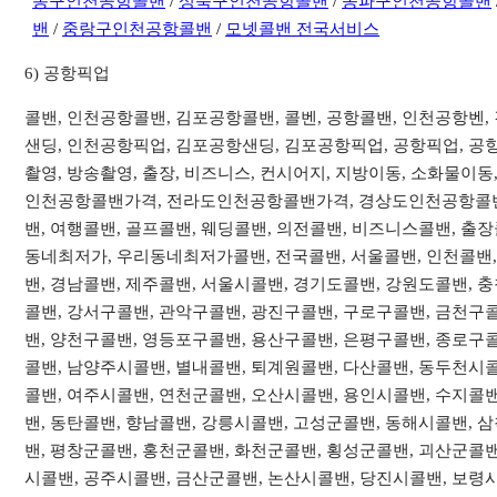
동구인천공항콜밴
/
성북구인천공항콜밴
/
송파구인천공항콜밴
밴
/
중랑구인천공항콜밴
/
모넷콜밴 전국서비스
6) 공항픽업
콜밴, 인천공항콜밴, 김포공항콜밴, 콜벤, 공항콜밴, 인천공항벤
샌딩, 인천공항픽업, 김포공항샌딩, 김포공항픽업, 공항픽업, 공항
촬영, 방송촬영, 출장, 비즈니스, 컨시어지, 지방이동, 소화물
인천공항콜밴가격, 전라도인천공항콜밴가격, 경상도인천공항콜밴
밴, 여행콜밴, 골프콜밴, 웨딩콜밴, 의전콜밴, 비즈니스콜밴, 출
동네최저가, 우리동네최저가콜밴, 전국콜밴, 서울콜밴, 인천콜밴, 
밴, 경남콜밴, 제주콜밴, 서울시콜밴, 경기도콜밴, 강원도콜밴,
콜밴, 강서구콜밴, 관악구콜밴, 광진구콜밴, 구로구콜밴, 금천구
밴, 양천구콜밴, 영등포구콜밴, 용산구콜밴, 은평구콜밴, 종로구콜
콜밴, 남양주시콜밴, 별내콜밴, 퇴계원콜밴, 다산콜밴, 동두천시콜
콜밴, 여주시콜밴, 연천군콜밴, 오산시콜밴, 용인시콜밴, 수지콜밴
밴, 동탄콜밴, 향남콜밴, 강릉시콜밴, 고성군콜밴, 동해시콜밴, 
밴, 평창군콜밴, 홍천군콜밴, 화천군콜밴, 횡성군콜밴, 괴산군콜밴
시콜밴, 공주시콜밴, 금산군콜밴, 논산시콜밴, 당진시콜밴, 보령