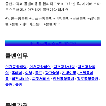
콜밴가격과 콜밴비용을 합리적으로 비교하신 후, 네이버 스마
트스토어에서 안전하게 콜밴예약 하세요.
#인천공항콜밴 #김포공항콜밴 #여행콜밴 #골프콜밴 #웨딩콜
밴 #콜밴 #네이버스토어 #콜밴예약
네이버 스마트 스토어 예약하기
콜밴업무
인천공항샌딩
/
인천공항픽업
/
김포공항샌딩
/
김포공항픽
업
/
올데이
/
여행
/
골프
/
광고촬영
/
지방이동
/
소화물이
동
/
의전서비스
/
피켓서비스
/
인천공항콜밴
/
김포공항콜밴
/
콜밴
/
콜벤
콜밴가격