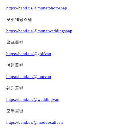
https://band.us/@monetphotosnap
모넷웨딩스냅
https://band.us/@monetweddingsnap
골프콜밴
https://band.us/@golfvan
여행콜밴
https://band.us/@tourvan
웨딩콜밴
https://band.us/@weddingvan
모두콜밴
https://band.us/@modoocallvan