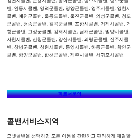
김천시콜밴, 문경시콜밴, 봉화군콜밴, 상주시콜밴, 성주군콜
밴, 안동시콜밴, 영덕군콜밴, 영양군콜밴, 영주시콜밴, 영천시
콜밴, 예천군콜밴, 울릉도콜밴, 울진군콜밴, 의성군콜밴, 청도
군콜밴, 청송군콜밴, 칠곡군콜밴, 포항시콜밴, 거제시콜밴, 거
창군콜밴, 고성군콜밴, 김해시콜밴, 남해군콜밴, 밀양시콜밴,
사천시콜밴, 산청군콜밴, 양산시콜밴, 의령군콜밴, 진주시콜
밴, 창녕군콜밴, 창원시콜밴, 통영시콜밴, 하동군콜밴, 함안군
콜밴, 함양군콜밴, 합천군콜밴, 제주시콜밴, 서귀포시콜밴
파트너문의
콜밴서비스지역​
모넷콜밴을 선택하면 모든 이동을 간편하고 편리하게 해결할