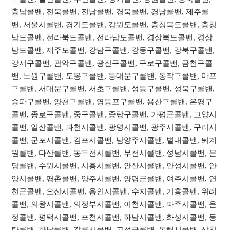
충남콜밴, 전북콜밴, 전남콜밴, 경북콜밴, 경남콜밴, 제주콜
밴, 서울시콜밴, 경기도콜밴, 강원도콜밴, 충청북도콜밴, 충청
남도콜밴, 전라북도콜밴, 전라남도콜밴, 경상북도콜밴, 경상
남도콜밴, 제주도콜밴, 강남구콜밴, 강동구콜밴, 강북구콜밴,
강서구콜밴, 관악구콜밴, 광진구콜밴, 구로구콜밴, 금천구콜
밴, 노원구콜밴, 도봉구콜밴, 동대문구콜밴, 동작구콜밴, 마포
구콜밴, 서대문구콜밴, 서초구콜밴, 성동구콜밴, 성북구콜밴,
송파구콜밴, 양천구콜밴, 영등포구콜밴, 용산구콜밴, 은평구
콜밴, 종로구콜밴, 중구콜밴, 중랑구콜밴, 가평군콜밴, 고양시
콜밴, 일산콜밴, 과천시콜밴, 광명시콜밴, 광주시콜밴, 구리시
콜밴, 군포시콜밴, 김포시콜밴, 남양주시콜밴, 별내콜밴, 퇴계
원콜밴, 다산콜밴, 동두천시콜밴, 부천시콜밴, 성남시콜밴, 분
당콜밴, 수원시콜밴, 시흥시콜밴, 안산시콜밴, 안성시콜밴, 안
양시콜밴, 평촌콜밴, 양주시콜밴, 양평군콜밴, 여주시콜밴, 연
천군콜밴, 오산시콜밴, 용인시콜밴, 수지콜밴, 기흥콜밴, 위례
콜밴, 의왕시콜밴, 의정부시콜밴, 이천시콜밴, 파주시콜밴, 운
정콜밴, 평택시콜밴, 포천시콜밴, 하남시콜밴, 화성시콜밴, 동
탄콜밴, 향남콜밴, 강릉시콜밴, 고성군콜밴, 동해시콜밴, 삼척