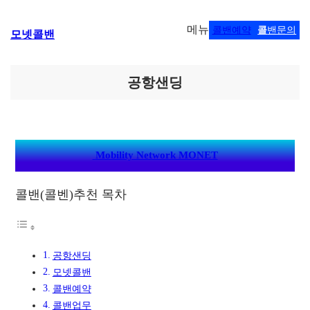
콘
메뉴
콜밴예약
콜
밴문의
모넷콜밴
텐
츠
로
바
공항샌딩
로
가
기
Mobility Network MONET
콜밴(콜벤)추천 목차
공항샌딩
모넷콜밴
콜밴예약
콜밴업무