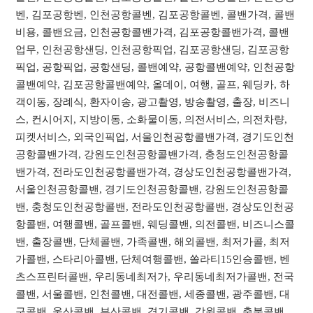
벤, 김포공항벤, 인천공항콜벤, 김포공항콜벤, 콜밴가격, 콜밴
비용, 콜밴요금, 인천공항콜밴가격, 김포공항콜밴가격, 콜밴
업무, 인천공항샌딩, 인천공항픽업, 김포공항샌딩, 김포공항
픽업, 공항픽업, 공항샌딩, 콜밴예약, 공항콜밴예약, 인천공항
콜밴예약, 김포공항콜밴예약, 올데이, 여행, 골프, 웨딩카, 하
객이동, 장례식, 환자이송, 광고촬영, 방송촬영, 출장, 비즈니
스, 컨시어지, 지방이동, 소화물이동, 의전서비스, 의전차량,
피켓서비스, 외국인픽업, 서울인천공항콜밴가격, 경기도인천
공항콜밴가격, 강원도인천공항콜밴가격, 충청도인천공항콜
밴가격, 전라도인천공항콜밴가격, 경상도인천공항콜밴가격,
서울인천공항콜밴, 경기도인천공항콜밴, 강원도인천공항콜
밴, 충청도인천공항콜밴, 전라도인천공항콜밴, 경상도인천공
항콜밴, 여행콜밴, 골프콜밴, 웨딩콜밴, 의전콜밴, 비즈니스콜
밴, 출장콜밴, 단체콜밴, 가족콜밴, 해외콜밴, 최저가콜, 최저
가콜밴, 스타리아콜밴, 단체여행콜밴, 쏠라티15인승콜밴, 벤
츠스프린터콜밴, 우리동네최저가, 우리동네최저가콜밴, 전국
콜밴, 서울콜밴, 인천콜밴, 대전콜밴, 세종콜밴, 광주콜밴, 대
구콜밴, 울산콜밴, 부산콜밴, 경기콜밴, 강원콜밴, 충북콜밴,