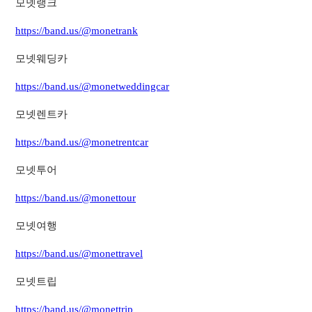
모넷랭크
https://band.us/@monetrank
모넷웨딩카
https://band.us/@monetweddingcar
모넷렌트카
https://band.us/@monetrentcar
모넷투어
https://band.us/@monettour
모넷여행
https://band.us/@monettravel
모넷트립
https://band.us/@monettrip