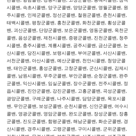
시콜밴, 속초시콜밴, 양구군콜밴, 양양군콜밴, 영월군콜밴, 원
주시콜밴, 인제군콜밴, 정선군콜밴, 철원군콜밴, 춘천시콜밴,
태백시콜밴, 평창군콜밴, 홍천군콜밴, 화천군콜밴, 횡성군콜
밴, 괴산군콜밴, 단양군콜밴, 보은군콜밴, 영동군콜밴, 옥천군
콜밴, 음성군콜밴, 제천시콜밴, 증평군콜밴, 진천군콜밴, 청주
시콜밴, 충주시콜밴, 계룡시콜밴, 공주시콜밴, 금산군콜밴, 논
산시콜밴, 당진시콜밴, 보령시콜밴, 부여군콜밴, 서산시콜밴,
서천군콜밴, 아산시콜밴, 예산군콜밴, 천안시콜밴, 청양군콜
밴, 태안군콜밴, 홍성군콜밴, 고창군콜밴, 군산시콜밴, 김제시
콜밴, 남원시콜밴, 무주군콜밴, 부안군콜밴, 순창군콜밴, 완주
군콜밴, 익산시콜밴, 임실군콜밴, 장수군콜밴, 전주시콜밴, 정
읍시콜밴, 진안군콜밴, 강진군콜밴, 고흥군콜밴, 곡성군콜밴,
광양군콜밴, 구례군콜밴, 나주시콜밴, 담양군콜밴, 목포시콜
밴, 무안군콜밴, 보성군콜밴, 순천시콜밴, 신안군콜밴, 여수시
콜밴, 영광군콜밴, 영암군콜밴, 완도군콜밴, 장성군콜밴, 장흥
군콜밴, 진도군콜밴, 함평군콜밴, 해남군콜밴, 화순군콜밴, 경
산시콜밴, 경주시콜밴, 고령군콜밴, 구미시콜밴, 군위군콜밴,