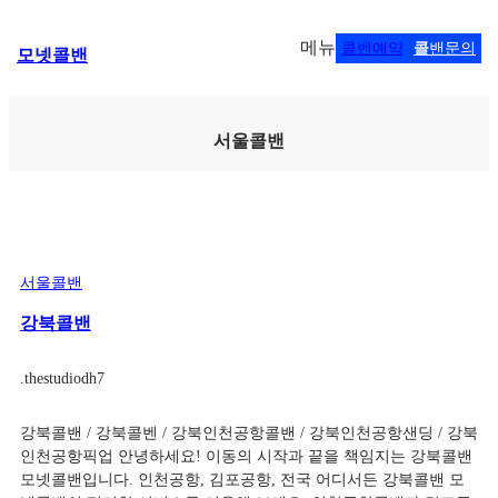
콘
메뉴
콜밴예약
콜
밴문의
모넷콜밴
텐
츠
로
바
서울콜밴
로
가
기
서울콜밴
강북콜밴
.
thestudiodh7
강북콜밴 / 강북콜벤 / 강북인천공항콜밴 / 강북인천공항샌딩 / 강북
인천공항픽업 안녕하세요! 이동의 시작과 끝을 책임지는 강북콜밴
모넷콜밴입니다. 인천공항, 김포공항, 전국 어디서든 강북콜밴 모