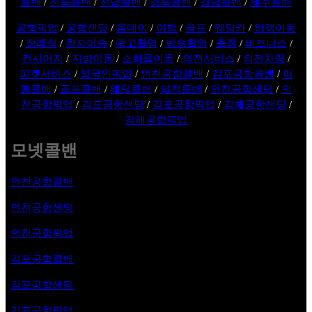
콜밴
/
전북콜밴
/
전남콜밴
/
경북콜밴
/
경남콜밴
/
제주콜밴
공항픽업
/
공항샌딩
/
올데이
/
여행
/
골프
/
웨딩카
/
하객이동
/
장례식
/
환자이송
/
광고촬영
/
방송촬영
/
출장
/
비즈니스
/
컨시어지
/
지방이동
/
소화물이동
/
의전서비스
/
의전차량
/
피켓서비스
/
외국인픽업
/
인천공항콜밴
/
김포공항콜밴
/
여
행콜밴
/
골프콜밴
/
웨딩콜밴
/
의전콜밴
/
인천공항샌딩
/
인
천공항픽업
/
김포공항샌딩
/
김포공항픽업
/
김해공항샌딩
/
김해공항픽업
모넷콜밴
인천공항콜밴
인천공항샌딩
인천공항픽업
김포공항
콜밴
김포공항샌딩
김포공항픽업