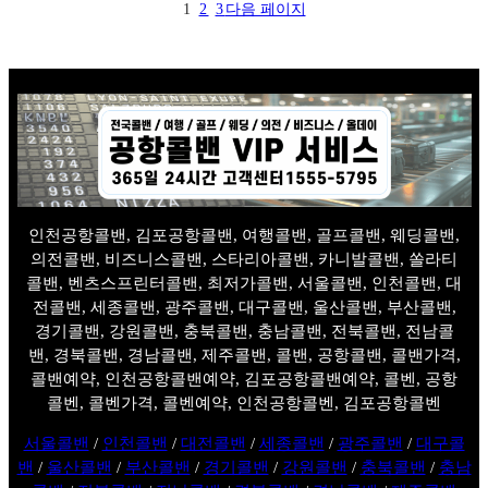
1
2
3
다음 페이지
인천공항콜밴, 김포공항콜밴, 여행콜밴, 골프콜밴, 웨딩콜밴,
의전콜밴, 비즈니스콜밴, 스타리아콜밴, 카니발콜밴, 쏠라티
콜밴, 벤츠스프린터콜밴, 최저가콜밴, 서울콜밴, 인천콜밴, 대
전콜밴, 세종콜밴, 광주콜밴, 대구콜밴, 울산콜밴, 부산콜밴,
경기콜밴, 강원콜밴, 충북콜밴, 충남콜밴, 전북콜밴, 전남콜
밴, 경북콜밴, 경남콜밴, 제주콜밴, 콜밴, 공항콜밴, 콜밴가격,
콜밴예약, 인천공항콜밴예약, 김포공항콜밴예약, 콜벤, 공항
콜벤, 콜벤가격, 콜벤예약, 인천공항콜벤, 김포공항콜벤
서울콜밴
/
인천콜밴
/
대전콜밴
/
세종콜밴
/
광주콜밴
/
대구콜
밴
/
울산콜밴
/
부산콜밴
/
경기콜밴
/
강원콜밴
/
충북콜밴
/
충남