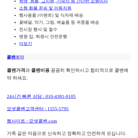
학생, 원룸, 고시원, 기숙사 등 간단한 소형이사
소형 화물 운송 및 이동지원
행사용품 (이벤트) 및 식자재 배송
꽃배달, 악기, 그림, 예술품 등 귀중품 배송
전시장 행사 및 철수
병원 입, 퇴원시 안전운행
더보기
콜밴
예약
콜벤가격
과
콜벤비용
꼼꼼히 확인하시고 합리적으로 콜벤예
약 하세요.
24시간 빠른 상담 : 010-4381-0105
모넷콜밴고객센터 : 1555-5795
웹사이트 : 모넷콜밴.com
가족 같은 마음으로 신속하고 정확하고 안전하게 모십니다.