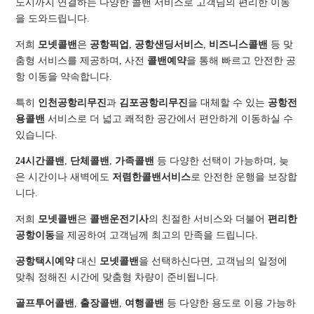
도시까지 연결하는 다양한 콜밴 서비스로 고객님의 편리한 이동
을 도와드립니다.
저희
모넷콜밴
은
공항픽업
,
공항샌딩서비스
,
비즈니스콜밴
등 맞
춤형 서비스를 제공하며, 사전
콜밴예약
을 통해 빠르고 안전한 공
항 이동을 약속합니다.
특히
인천공항리무진
과
김포공항리무진
을 대체할 수 있는
공항전
용콜밴
서비스로 더 넓고 쾌적한 공간에서 편안하게 이동하실 수
있습니다.
24시간콜밴
,
단체콜밴
,
가족콜밴
등 다양한 선택이 가능하며, 늦
은 시간이나 새벽에도
저렴한콜밴서비스
로 안전한 운행을 보장합
니다.
저희
모넷콜밴
은
콜밴운전기사
의 친절한 서비스와 더불어
편리한
공항이동
을 제공하여 고객님께 최고의 만족을 드립니다.
공항택시예약
대신
모넷콜밴
을 선택하신다면, 고객님의 일정에
맞춰 정해진 시간에 맞춤형 차량이 준비됩니다.
골프투어콜밴
,
출장콜밴
,
여행콜밴
등 다양한 용도로 이용 가능하