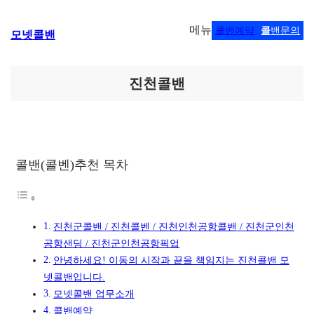
콘
메뉴
콜밴예약
콜
밴문의
모넷콜밴
텐
츠
로
바
진천콜밴
로
가
기
콜밴(콜벤)추천 목차
진천군콜밴 / 진천콜벤 / 진천인천공항콜밴 / 진천군인천
공항샌딩 / 진천군인천공항픽업
안녕하세요! 이동의 시작과 끝을 책임지는 진천콜밴 모
넷콜밴입니다.
모넷콜밴 업무소개
콜밴예약