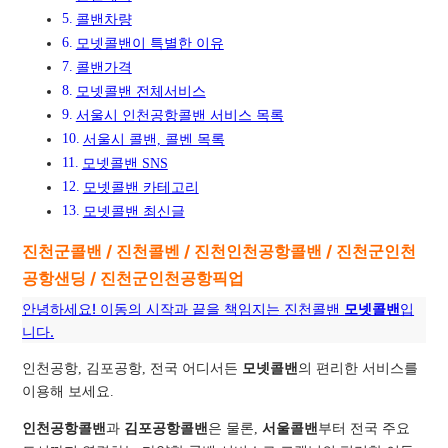
콜밴차량
모넷콜밴이 특별한 이유
콜밴가격
모넷콜밴 전체서비스
서울시 인천공항콜밴 서비스 목록
서울시 콜밴, 콜벤 목록
모넷콜밴 SNS
모넷콜밴 카테고리
모넷콜밴 최신글
진천군콜밴 / 진천콜벤 / 진천인천공항콜밴 / 진천군인천
공항샌딩 / 진천군인천공항픽업
안녕하세요! 이동의 시작과 끝을 책임지는 진천콜밴
모넷콜밴
입
니다.
인천공항, 김포공항, 전국 어디서든
모넷콜밴
의 편리한 서비스를
이용해 보세요.
인천공항콜밴
과
김포공항콜밴
은 물론,
서울콜밴
부터 전국 주요