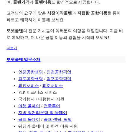
며,
콜밴가격
과
콜밴비용
도 합리적으로 제공됩니다.
고객님의 요구에 맞춘
사전예약콜밴
과
저렴한 공항이동
을 통해
빠르고 쾌적하게 이동해 보세요.
모넷콜밴
의 전문 기사들이 여러분의 여행을 책임집니다. 지금 바
로 예약하고, 더 나은 공항 이동의 경험을 시작해 보세요!
더보기
모넷콜밴 업무소개
인천공항샌딩
/
인천공항픽업
김포공항샌딩
/
김포공항픽업
의전서비스
/
피켓서비스
VIP, 비즈니스 서비스
국가행사 / 대형행사 지원
여행 올데이
/
전국투어
지방 장거리운행 및 올데이
골프 올데이
/
골프 샌딩, 픽업
웨딩카 올데이 및 하객 이동 지원