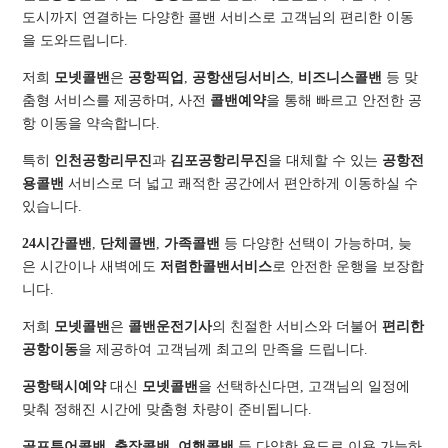
도시까지 연결하는 다양한 콜밴 서비스로 고객님의 편리한 이동
을 도와드립니다.
저희
모넷콜밴
은
공항픽업
,
공항샌딩서비스
,
비즈니스콜밴
등 맞
춤형 서비스를 제공하며, 사전
콜밴예약
을 통해 빠르고 안전한 공
항 이동을 약속합니다.
특히
인천공항리무진
과
김포공항리무진
을 대체할 수 있는
공항전
용콜밴
서비스로 더 넓고 쾌적한 공간에서 편안하게 이동하실 수
있습니다.
24시간콜밴
,
단체콜밴
,
가족콜밴
등 다양한 선택이 가능하며, 늦
은 시간이나 새벽에도
저렴한콜밴서비스
로 안전한 운행을 보장합
니다.
저희
모넷콜밴
은
콜밴운전기사
의 친절한 서비스와 더불어
편리한
공항이동
을 제공하여 고객님께 최고의 만족을 드립니다.
공항택시예약
대신
모넷콜밴
을 선택하신다면, 고객님의 일정에
맞춰 정해진 시간에 맞춤형 차량이 준비됩니다.
골프투어콜밴
,
출장콜밴
,
여행콜밴
등 다양한 용도로 이용 가능하