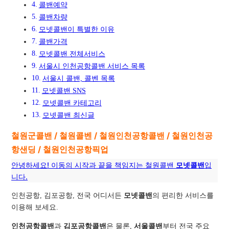
콜밴예약
콜밴차량
모넷콜밴이 특별한 이유
콜밴가격
모넷콜밴 전체서비스
서울시 인천공항콜밴 서비스 목록
서울시 콜밴, 콜벤 목록
모넷콜밴 SNS
모넷콜밴 카테고리
모넷콜밴 최신글
철원군콜밴 / 철원콜벤 / 철원인천공항콜밴 / 철원인천공
항샌딩 / 철원인천공항픽업
안녕하세요! 이동의 시작과 끝을 책임지는 철원콜밴
모넷콜밴
입
니다.
인천공항, 김포공항, 전국 어디서든
모넷콜밴
의 편리한 서비스를
이용해 보세요.
인천공항콜밴
과
김포공항콜밴
은 물론,
서울콜밴
부터 전국 주요