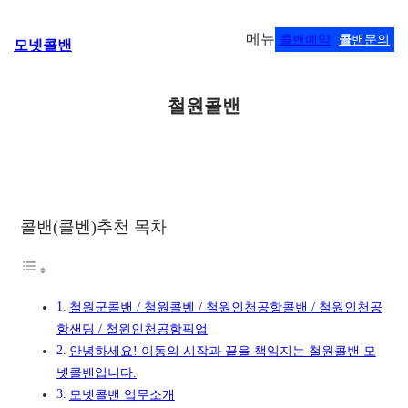
콘
메뉴
콜밴예약
콜
밴문의
모넷콜밴
텐
츠
로
철원콜밴
바
로
가
기
콜밴(콜벤)추천 목차
철원군콜밴 / 철원콜벤 / 철원인천공항콜밴 / 철원인천공
항샌딩 / 철원인천공항픽업
안녕하세요! 이동의 시작과 끝을 책임지는 철원콜밴 모
넷콜밴입니다.
모넷콜밴 업무소개