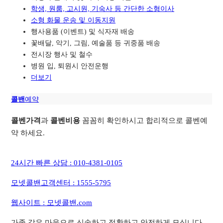
학생, 원룸, 고시원, 기숙사 등 간단한 소형이사
소형 화물 운송 및 이동지원
행사용품 (이벤트) 및 식자재 배송
꽃배달, 악기, 그림, 예술품 등 귀중품 배송
전시장 행사 및 철수
병원 입, 퇴원시 안전운행
더보기
콜밴
예약
콜벤가격
과
콜벤비용
꼼꼼히 확인하시고 합리적으로 콜벤예
약 하세요.
24시간 빠른 상담 : 010-4381-0105
모넷콜밴고객센터 : 1555-5795
웹사이트 : 모넷콜밴.com
가족 같은 마음으로 신속하고 정확하고 안전하게 모십니다.