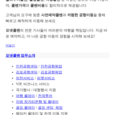
며,
콜밴가격
과
콜밴비용
도 합리적으로 제공됩니다.
고객님의 요구에 맞춘
사전예약콜밴
과
저렴한 공항이동
을 통해
빠르고 쾌적하게 이동해 보세요.
모넷콜밴
의 전문 기사들이 여러분의 여행을 책임집니다. 지금 바
로 예약하고, 더 나은 공항 이동의 경험을 시작해 보세요!
더보기
모넷콜밴 업무소개
인천공항샌딩
/
인천공항픽업
김포공항샌딩
/
김포공항픽업
의전서비스
/
피켓서비스
VIP, 비즈니스 서비스
국가행사 / 대형행사 지원
여행 올데이
/
전국투어
지방 장거리운행 및 올데이
골프 올데이
/
골프 샌딩, 픽업
웨딩카 올데이 및 하객 이동 지원