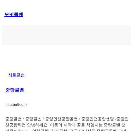
콘
모넷콜밴
텐
츠
로
바
로
가
기
서울콜밴
중랑콜밴
.
thestudiodh7
중랑콜밴 / 중랑콜벤 / 중랑인천공항콜밴 / 중랑인천공항샌딩 /중랑인
천공항픽업 안녕하세요! 이동의 시작과 끝을 책임지는 중랑콜밴 모