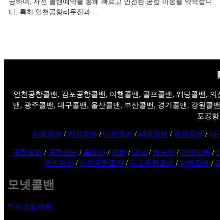
공하며, 사전 콜밴예약을 통해 빠르고 안전한 공항 이동을 약속합니
다. 특히 인천공항리무진과…
인천공항콜밴, 김포공항콜밴, 여행콜밴, 골프콜밴, 웨딩콜밴, 의
밴, 광주콜밴, 대구콜밴, 울산콜밴, 부산콜밴, 경기콜밴, 강원콜밴
포공항
서울콜밴
/
인천콜밴
/
대전콜밴
/
세종콜밴
/
광주콜밴
/
대
공항픽업
/
공항샌딩
/
올데이
/
여행
/
골프
/
웨딩카
/
하객이동
/
국인픽업
/
인천공항콜밴
/
김포공항콜밴
/
여행콜밴
/
모넷콜밴
인천공항콜밴