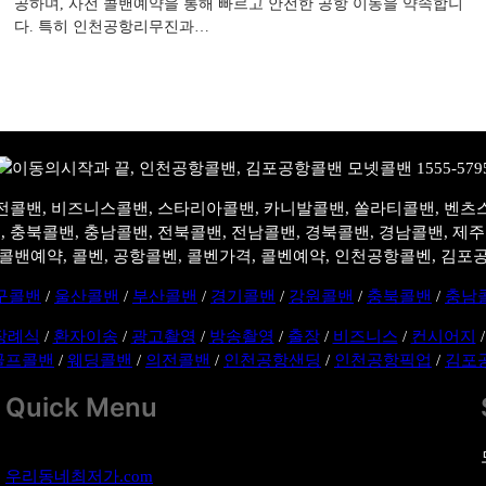
공하며, 사전 콜밴예약을 통해 빠르고 안전한 공항 이동을 약속합니
다. 특히 인천공항리무진과…
전콜밴, 비즈니스콜밴, 스타리아콜밴, 카니발콜밴, 쏠라티콜밴, 벤츠
, 충북콜밴, 충남콜밴, 전북콜밴, 전남콜밴, 경북콜밴, 경남콜밴, 제
콜밴예약, 콜벤, 공항콜벤, 콜벤가격, 콜벤예약, 인천공항콜벤, 김포
구콜밴
/
울산콜밴
/
부산콜밴
/
경기콜밴
/
강원콜밴
/
충북콜밴
/
충남
장례식
/
환자이송
/
광고촬영
/
방송촬영
/
출장
/
비즈니스
/
컨시어지
골프콜밴
/
웨딩콜밴
/
의전콜밴
/
인천공항샌딩
/
인천공항픽업
/
김포
Quick Menu
우리동네최저가.com