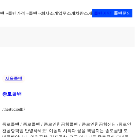
콜밴
콜밴가격
콜밴
회사소개
업무소개
차량소개
콜밴예약
콜
밴문의
서울콜밴
종로콜밴
.
thestudiodh7
종로콜밴 / 종로콜벤 / 종로인천공항콜밴 / 종로인천공항샌딩 /종로인
천공항픽업 안녕하세요! 이동의 시작과 끝을 책임지는 종로콜밴 모