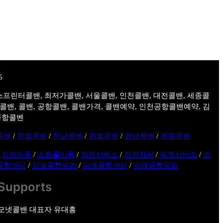
스프린터콜밴, 최저가콜밴, 서울콜밴, 인천콜밴, 대전콜밴, 세종콜
주콜밴, 콜밴, 공항콜밴, 콜밴가격, 콜밴예약, 인천공항콜밴예약, 김
공항콜벤
콜밴
/
전북콜밴
/
전남콜밴
/
경북콜밴
/
경남콜밴
/
제주콜밴
/
지방이동
/
소화물이동
/
의전서비스
/
의전차량
/
피켓서비스
/
외
공항샌딩
/
김포공항픽업
/
김해공항샌딩
/
김해공항픽업
Supports
모넷콜밴 대표자 유대흥