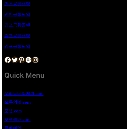
인천공항샌딩
인천공항픽업
김포공항
콜밴
김포공항샌딩
김포공항픽업
Facebook
Twitter
Pinterest
Spotify
Instagram
Quick Menu
우리동네최저가.com
모두의넷.com
모넷.com
모넷콜밴.com
콜밴예약