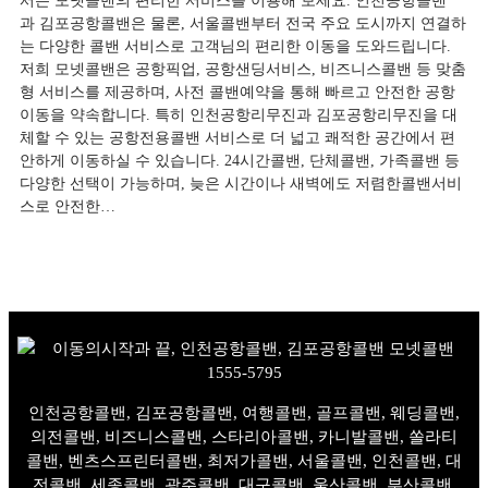
서든 모넷콜밴의 편리한 서비스를 이용해 보세요. 인천공항콜밴
과 김포공항콜밴은 물론, 서울콜밴부터 전국 주요 도시까지 연결하
는 다양한 콜밴 서비스로 고객님의 편리한 이동을 도와드립니다.
저희 모넷콜밴은 공항픽업, 공항샌딩서비스, 비즈니스콜밴 등 맞춤
형 서비스를 제공하며, 사전 콜밴예약을 통해 빠르고 안전한 공항
이동을 약속합니다. 특히 인천공항리무진과 김포공항리무진을 대
체할 수 있는 공항전용콜밴 서비스로 더 넓고 쾌적한 공간에서 편
안하게 이동하실 수 있습니다. 24시간콜밴, 단체콜밴, 가족콜밴 등
다양한 선택이 가능하며, 늦은 시간이나 새벽에도 저렴한콜밴서비
스로 안전한…
인천공항콜밴, 김포공항콜밴, 여행콜밴, 골프콜밴, 웨딩콜밴,
의전콜밴, 비즈니스콜밴, 스타리아콜밴, 카니발콜밴, 쏠라티
콜밴, 벤츠스프린터콜밴, 최저가콜밴, 서울콜밴, 인천콜밴, 대
전콜밴, 세종콜밴, 광주콜밴, 대구콜밴, 울산콜밴, 부산콜밴,