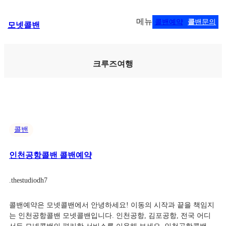
콘
메뉴
콜밴예약
콜
밴문의
모넷콜밴
텐
츠
로
바
크루즈여행
로
가
기
콜밴
인천공항콜밴 콜밴예약
.
thestudiodh7
콜밴예약은 모넷콜밴에서 안녕하세요! 이동의 시작과 끝을 책임지
는 인천공항콜밴 모넷콜밴입니다. 인천공항, 김포공항, 전국 어디