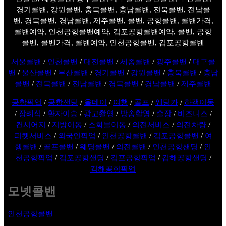
경기콜밴, 강원콜밴, 충북콜밴, 충남콜밴, 전북콜밴, 전남콜
밴, 경북콜밴, 경남콜밴, 제주콜밴, 콜밴, 공항콜밴, 콜밴가격,
콜밴예약, 인천공항콜밴예약, 김포공항콜밴예약, 콜벤, 공항
콜벤, 콜벤가격, 콜벤예약, 인천공항콜벤, 김포공항콜벤
서울콜밴
/
인천콜밴
/
대전콜밴
/
세종콜밴
/
광주콜밴
/
대구콜
밴
/
울산콜밴
/
부산콜밴
/
경기콜밴
/
강원콜밴
/
충북콜밴
/
충남
콜밴
/
전북콜밴
/
전남콜밴
/
경북콜밴
/
경남콜밴
/
제주콜밴
공항픽업
/
공항샌딩
/
올데이
/
여행
/
골프
/
웨딩카
/
하객이동
/
장례식
/
환자이송
/
광고촬영
/
방송촬영
/
출장
/
비즈니스
/
컨시어지
/
지방이동
/
소화물이동
/
의전서비스
/
의전차량
/
피켓서비스
/
외국인픽업
/
인천공항콜밴
/
김포공항콜밴
/
여
행콜밴
/
골프콜밴
/
웨딩콜밴
/
의전콜밴
/
인천공항샌딩
/
인
천공항픽업
/
김포공항샌딩
/
김포공항픽업
/
김해공항샌딩
/
김해공항픽업
모넷콜밴
인천공항콜밴