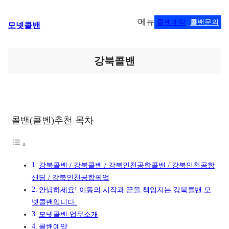
콘
메뉴
콜밴예약
콜
밴문의
모넷콜밴
텐
츠
로
바
강북콜밴
로
가
기
콜밴(콜벤)추천 목차
강북콜밴 / 강북콜벤 / 강북인천공항콜밴 / 강북인천공항
샌딩 / 강북인천공항픽업
안녕하세요! 이동의 시작과 끝을 책임지는 강북콜밴 모
넷콜밴입니다.
모넷콜밴 업무소개
콜밴예약