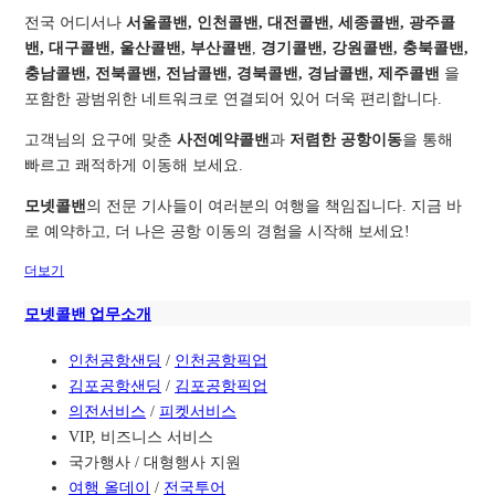
전국 어디서나
서울콜밴, 인천콜밴, 대전콜밴, 세종콜밴, 광주콜
밴, 대구콜밴, 울산콜밴, 부산콜밴
,
경기콜밴, 강원콜밴, 충북콜밴,
충남콜밴, 전북콜밴, 전남콜밴, 경북콜밴, 경남콜밴, 제주콜밴
을
포함한 광범위한 네트워크로 연결되어 있어 더욱 편리합니다.
고객님의 요구에 맞춘
사전예약콜밴
과
저렴한 공항이동
을 통해
빠르고 쾌적하게 이동해 보세요.
모넷콜밴
의 전문 기사들이 여러분의 여행을 책임집니다. 지금 바
로 예약하고, 더 나은 공항 이동의 경험을 시작해 보세요!
더보기
모넷콜밴 업무소개
인천공항샌딩
/
인천공항픽업
김포공항샌딩
/
김포공항픽업
의전서비스
/
피켓서비스
VIP, 비즈니스 서비스
국가행사 / 대형행사 지원
여행 올데이
/
전국투어