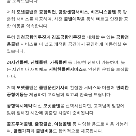
을 도와드립니다.
저희
모넷콜밴
은
공항픽업
,
공항샌딩서비스
,
비즈니스콜밴
등 맞
춤형 서비스를 제공하며, 사전
콜밴예약
을 통해 빠르고 안전한 공
항 이동을 약속합니다.
특히
인천공항리무진
과
김포공항리무진
을 대체할 수 있는
공항전
용콜밴
서비스로 더 넓고 쾌적한 공간에서 편안하게 이동하실 수
있습니다.
24시간콜밴
,
단체콜밴
,
가족콜밴
등 다양한 선택이 가능하며, 늦
은 시간이나 새벽에도
저렴한콜밴서비스
로 안전한 운행을 보장합
니다.
저희
모넷콜밴
은
콜밴운전기사
의 친절한 서비스와 더불어
편리한
공항이동
을 제공하여 고객님께 최고의 만족을 드립니다.
공항택시예약
대신
모넷콜밴
을 선택하신다면, 고객님의 일정에
맞춰 정해진 시간에 맞춤형 차량이 준비됩니다.
골프투어콜밴
,
출장콜밴
,
여행콜밴
등 다양한 용도로 이용 가능하
며,
콜밴가격
과
콜밴비용
도 합리적으로 제공됩니다.