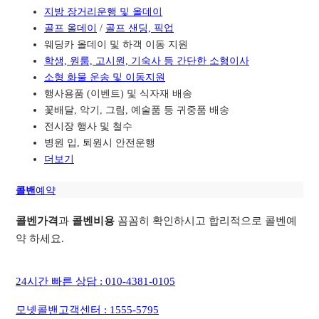
지방 장거리운행 및 올데이
골프 올데이
/
골프 샌딩, 픽업
웨딩카 올데이 및 하객 이동 지원
학생, 원룸, 고시원, 기숙사 등 간단한 소형이사
소형 화물 운송 및 이동지원
행사용품 (이벤트) 및 식자재 배송
꽃배달, 악기, 그림, 예술품 등 귀중품 배송
전시장 행사 및 철수
병원 입, 퇴원시 안전운행
더보기
콜밴
예약
콜벤가격
과
콜벤비용
꼼꼼히 확인하시고 합리적으로 콜벤예
약 하세요.
24시간 빠른 상담 : 010-4381-0105
모넷콜밴고객센터 : 1555-5795