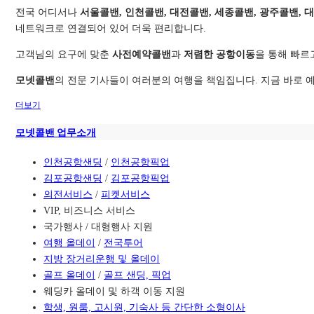
전국 어디서나
서울콜밴, 인천콜밴, 대전콜밴, 세종콜밴, 광주콜밴, 
네트워크로 연결되어 있어 더욱 편리합니다.
고객님의 요구에 맞춘
사전예약콜밴
과
저렴한 공항이동
을 통해 빠르
모넷콜밴
의 전문 기사들이 여러분의 여행을 책임집니다. 지금 바로 예
더보기
모넷콜밴 업무소개
인천공항샌딩
/
인천공항픽업
김포공항샌딩
/
김포공항픽업
의전서비스
/
피켓서비스
VIP, 비즈니스 서비스
국가행사 / 대형행사 지원
여행 올데이
/
전국투어
지방 장거리운행 및 올데이
골프 올데이
/
골프 샌딩, 픽업
웨딩카 올데이 및 하객 이동 지원
학생, 원룸, 고시원, 기숙사 등 간단한 소형이사