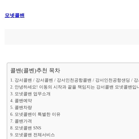
콘
모넷콜밴
텐
츠
로
바
로
가
기
콜밴(콜벤)추천 목차
강서콜밴 / 강서콜벤 / 강서인천공항콜밴 / 강서인천공항샌딩 /
안녕하세요! 이동의 시작과 끝을 책임지는 강서콜밴 모넷콜밴입
모넷콜밴 업무소개
콜밴예약
콜밴차량
모넷콜밴이 특별한 이유
콜밴가격
모넷콜밴 SNS
모넷콜밴 전체서비스