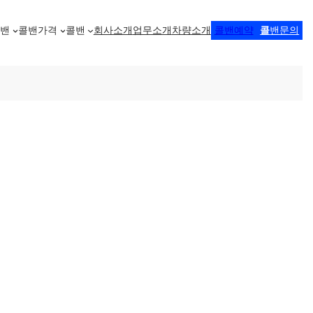
콜밴
콜밴가격
콜밴
회사소개
업무소개
차량소개
콜밴예약
콜
밴문의