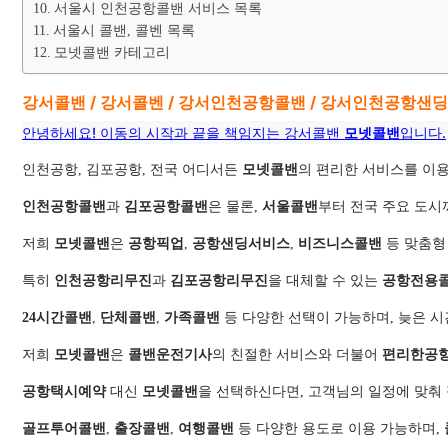
서울시 인천공항콜밴 서비스 목록
서울시 콜밴, 콜벤 목록
모넷콜밴 카테고리
강서콜밴 / 강서콜벤 / 강서인천공항콜밴 / 강서인천공항샌
안녕하세요! 이동의 시작과 끝을 책임지는 강서콜밴
모넷콜밴
입니다.
인천공항, 김포공항, 전국 어디서든
모넷콜밴
의 편리한 서비스를 이용
인천공항콜밴
과
김포공항콜밴
은 물론,
서울콜밴
부터 전국 주요 도시
저희
모넷콜밴
은
공항픽업
,
공항샌딩서비스
,
비즈니스콜밴
등 맞춤형
특히
인천공항리무진
과
김포공항리무진
을 대체할 수 있는
공항전용
24시간콜밴
,
단체콜밴
,
가족콜밴
등 다양한 선택이 가능하며, 늦은 
저희
모넷콜밴
은
콜밴운전기사
의 친절한 서비스와 더불어
편리한공
공항택시예약
대신
모넷콜밴
을 선택하신다면, 고객님의 일정에 맞춰
골프투어콜밴
,
출장콜밴
,
여행콜밴
등 다양한 용도로 이용 가능하며,