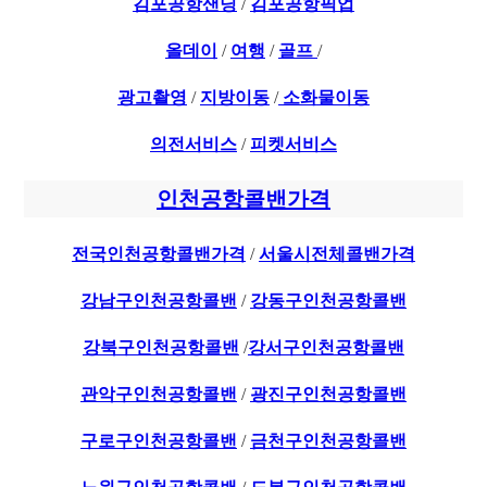
김포공항샌딩
/
김포공항픽업
올데이
/
여행
/
골프
/
광고촬영
/
지방이동
/
소화물이동
의전서비스
/
피켓서비스
인천공항콜밴가격
전국인천공항콜밴가격
/
서울시전체콜밴가격
강남구인천공항콜밴
/
강동구인천공항콜밴
강북구인천공항콜밴
/
강서구인천공항콜밴
관악구인천공항콜밴
/
광진구인천공항콜밴
구로구인천공항콜밴
/
금천구인천공항콜밴