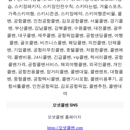
습, 스키장패키지, 스키장안전수칙, 스키타는법, 겨울스포츠,
가족스키여행, 스키시즌권, 스키장예약, 스키여행준비물, 콜
밴, 공항콜밴, 인천공항콜밴, 김포공항콜밴, 서울콜밴, 경기콜
밴, 부산콜밴, 강남콜밴, 강북콜밴, 수원콜밴, 대전콜밴, 광주
콜밴, 대구콜밴, 제주콜밴, 공항픽업콜밴, 공항샌딩콜밴, 여행
콜밴, 골프콜밴, 비즈니스콜밴, 웨딩콜밴, 의전콜밴, 단체콜
밴, 기업콜밴, 공항리무진콜밴, 호텔콜밴, 저렴한콜밴, 콜밴예
약, 콜밴비용, 24시콜밴, 긴급콜밴, vip콜밴, 럭셔리콜밴, 공항
콜밴가격, 공항콜밴서비스, 해외여행콜밴, 외국인콜밴, 개인
콜밴, 공항전용콜밴, 장거리콜밴, 콜밴대절, 콜밴렌트, 대형콜
밴, 중형콜밴, 공항택시콜밴, 콜밴기사포함, 콜밴이용후기, 공
항셔틀콜밴, 인천공항픽업, 김포공항픽업, 콜밴추천, 콜밴대
여
모넷콜밴 SNS
모넷콜밴 홈페이지
https://모넷콜밴.com