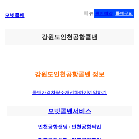
콘
메뉴
콜밴예약
콜
밴문의
모넷콜밴
텐
츠
로
바
강원도인천공항콜밴
로
가
기
강원도인천공항콜밴 정보
콜밴가격
차량소개
전화하기
예약하기
모넷콜밴서비스
인천공항샌딩
/
인천공항픽업