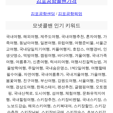
김포공항콜밴가격
김포공항샌딩
/
김포공항픽업
모넷콜밴 인기 키워드
국내여행, 해외여행, 제주도여행, 국내여행추천, 혼자여행, 가
족여행, 동남아여행, 일본여행, 유럽여행, 여행준비물, 서울근
교여행, 국내당일치기여행, 커플여행지, 호캉스, 여행경비, 인
생샷명소, 먹방여행, 캠핑여행, 바다여행, 겨울여행, 국내가족
여행, 여름휴가, 신혼여행, 럭셔리여행, 여행사진잘찍는법, 겨
울방학여행, 주말여행, 국내숨은명소, 1박2일여행, 여행할때
필수어플, 자연여행, 국내여름휴가, 국내겨울여행, 가을여행,
봄꽃여행, 친구여행, 부산여행, 강원도여행, 서울여행, 전라도
여행, 경상도여행, 한옥스테이, 펜션추천, 글램핑여행, 오토캠
핑, 국내산책로, 도시여행, 섬여행, 체험여행, 문화유적지여
행, 국내힐링여행, 스키장추천, 스키장비렌탈, 국내스키장, 스
노보드강습, 해외스키여행, 스키복대여, 스키장할인, 스키강
습추천, 스키장날씨, 스키장비구매, 스키장숙소, 초보스키강