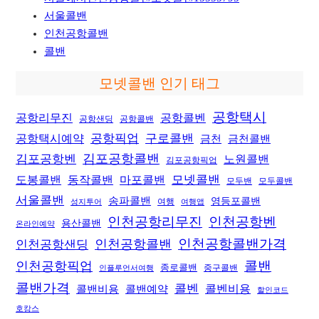
서울콜밴
인천공항콜밴
콜밴
모넷콜밴 인기 태그
공항택시
공항리무진
공항콜벤
공항샌딩
공항콜밴
공항픽업
공항택시예약
구로콜밴
금천
금천콜밴
김포공항콜밴
김포공항벤
노원콜밴
김포공항픽업
모넷콜밴
도봉콜밴
동작콜밴
마포콜밴
모두밴
모두콜밴
서울콜밴
송파콜밴
영등포콜밴
여행
성지투어
여행앱
인천공항리무진
인천공항벤
용산콜밴
온라인예약
인천공항콜밴가격
인천공항샌딩
인천공항콜밴
콜밴
인천공항픽업
종로콜밴
중구콜밴
인플루언서여행
콜밴가격
콜벤
콜벤비용
콜밴비용
콜밴예약
할인코드
호캉스