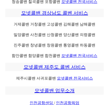
청송콜밴 칠곡콜밴 포항콜밴
모넷콜밴 전국서비스
모넷콜밴 경상남도 콜벤 서비스
거제콜밴 거창콜밴 고성콜밴 김해콜밴 남해콜밴
밀양콜밴 사천콜밴 산청콜밴 양산콜밴 의령콜밴
진주콜밴 창녕콜밴 창원콜밴 통영콜밴 하동콜밴
함안콜밴 함양콜밴 합천콜밴
모넷콜밴 전국서비스
모넷콜밴 제주도 콜벤 서비스
제주시콜밴 서귀포콜밴
모넷콜밴 전국서비스
모넷콜밴 업무소개
인천공항샌딩
/
인천공항픽업