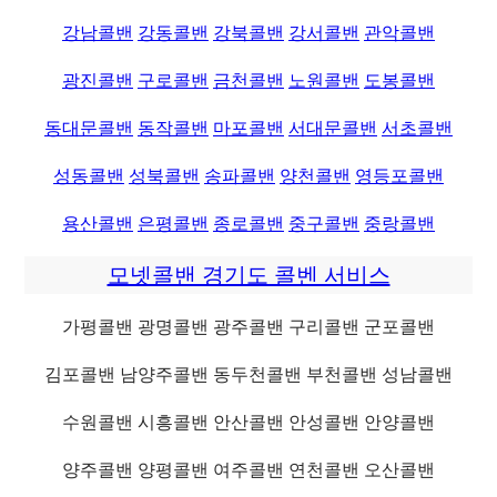
강남콜밴
강동콜밴
강북콜밴
강서콜밴
관악콜밴
광진콜밴
구로콜밴
금천콜밴
노원콜밴
도봉콜밴
동대문콜밴
동작콜밴
마포콜밴
서대문콜밴
서초콜밴
성동콜밴
성북콜밴
송파콜밴
양천콜밴
영등포콜밴
용산콜밴
은평콜밴
종로콜밴
중구콜밴
중랑콜밴
모넷콜밴 경기도 콜벤 서비스
가평콜밴 광명콜밴 광주콜밴 구리콜밴 군포콜밴
김포콜밴 남양주콜밴 동두천콜밴 부천콜밴 성남콜밴
수원콜밴 시흥콜밴 안산콜밴 안성콜밴 안양콜밴
양주콜밴 양평콜밴 여주콜밴 연천콜밴 오산콜밴