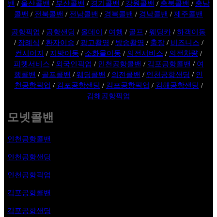
밴
/
울산콜밴
/
부산콜밴
/
경기콜밴
/
강원콜밴
/
충북콜밴
/
충남
콜밴
/
전북콜밴
/
전남콜밴
/
경북콜밴
/
경남콜밴
/
제주콜밴
공항픽업
/
공항샌딩
/
올데이
/
여행
/
골프
/
웨딩카
/
하객이동
/
장례식
/
환자이송
/
광고촬영
/
방송촬영
/
출장
/
비즈니스
/
컨시어지
/
지방이동
/
소화물이동
/
의전서비스
/
의전차량
/
피켓서비스
/
외국인픽업
/
인천공항콜밴
/
김포공항콜밴
/
여
행콜밴
/
골프콜밴
/
웨딩콜밴
/
의전콜밴
/
인천공항샌딩
/
인
천공항픽업
/
김포공항샌딩
/
김포공항픽업
/
김해공항샌딩
/
김해공항픽업
모넷콜밴
인천공항콜밴
인천공항샌딩
인천공항픽업
김포공항
콜밴
김포공항샌딩