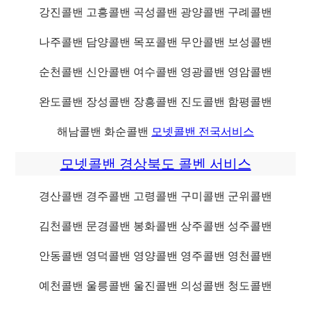
강진콜밴 고흥콜밴 곡성콜밴 광양콜밴 구례콜밴
나주콜밴 담양콜밴 목포콜밴 무안콜밴 보성콜밴
순천콜밴 신안콜밴 여수콜밴 영광콜밴 영암콜밴
완도콜밴 장성콜밴 장흥콜밴 진도콜밴 함평콜밴
해남콜밴 화순콜밴
모넷콜밴 전국서비스
모넷콜밴 경상북도 콜벤 서비스
경산콜밴 경주콜밴 고령콜밴 구미콜밴 군위콜밴
김천콜밴 문경콜밴 봉화콜밴 상주콜밴 성주콜밴
안동콜밴 영덕콜밴 영양콜밴 영주콜밴 영천콜밴
예천콜밴 울릉콜밴 울진콜밴 의성콜밴 청도콜밴