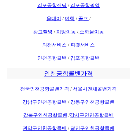
김포공항샌딩
/
김포공항픽업
올데이
/
여행
/
골프
/
광고촬영
/
지방이동
/
소화물이동
의전서비스
/
피켓서비스
인천공항콜밴
/
김포공항콜밴
인천공항콜밴가격
전국인천공항콜밴가격
/
서울시전체콜밴가격
강남구인천공항콜밴
/
강동구인천공항콜밴
강북구인천공항콜밴
/
강서구인천공항콜밴
관악구인천공항콜밴
/
광진구인천공항콜밴