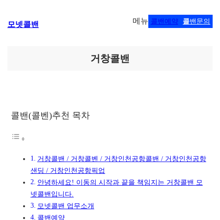
콘
메뉴
콜밴예약
콜
밴문의
모넷콜밴
텐
츠
로
바
거창콜밴
로
가
기
콜밴(콜벤)추천 목차
거창콜밴 / 거창콜벤 / 거창인천공항콜밴 / 거창인천공항
샌딩 / 거창인천공항픽업
안녕하세요! 이동의 시작과 끝을 책임지는 거창콜밴 모
넷콜밴입니다.
모넷콜밴 업무소개
콜밴예약