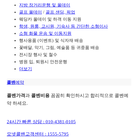
지방 장거리운행 및 올데이
골프 올데이
/
골프 샌딩, 픽업
웨딩카 올데이 및 하객 이동 지원
학생, 원룸, 고시원, 기숙사 등 간단한 소형이사
소형 화물 운송 및 이동지원
행사용품 (이벤트) 및 식자재 배송
꽃배달, 악기, 그림, 예술품 등 귀중품 배송
전시장 행사 및 철수
병원 입, 퇴원시 안전운행
더보기
콜밴
예약
콜벤가격
과
콜벤비용
꼼꼼히 확인하시고 합리적으로 콜벤예
약 하세요.
24시간 빠른 상담 : 010-4381-0105
모넷콜밴고객센터 : 1555-5795