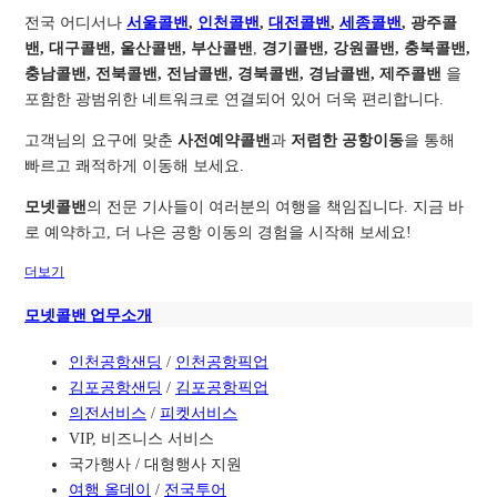
전국 어디서나
서울콜밴
,
인천콜밴
,
대전콜밴
,
세종콜밴
, 광주콜
밴, 대구콜밴, 울산콜밴, 부산콜밴
,
경기콜밴, 강원콜밴, 충북콜밴,
충남콜밴, 전북콜밴, 전남콜밴, 경북콜밴, 경남콜밴, 제주콜밴
을
포함한 광범위한 네트워크로 연결되어 있어 더욱 편리합니다.
고객님의 요구에 맞춘
사전예약콜밴
과
저렴한 공항이동
을 통해
빠르고 쾌적하게 이동해 보세요.
모넷콜밴
의 전문 기사들이 여러분의 여행을 책임집니다. 지금 바
로 예약하고, 더 나은 공항 이동의 경험을 시작해 보세요!
더보기
모넷콜밴 업무소개
인천공항샌딩
/
인천공항픽업
김포공항샌딩
/
김포공항픽업
의전서비스
/
피켓서비스
VIP, 비즈니스 서비스
국가행사 / 대형행사 지원
여행 올데이
/
전국투어