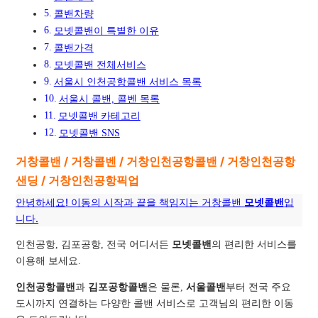
콜밴차량
모넷콜밴이 특별한 이유
콜밴가격
모넷콜밴 전체서비스
서울시 인천공항콜밴 서비스 목록
서울시 콜밴, 콜벤 목록
모넷콜밴 카테고리
모넷콜밴 SNS
거창콜밴 / 거창콜벤 / 거창인천공항콜밴 / 거창인천공항
샌딩 / 거창인천공항픽업
안녕하세요! 이동의 시작과 끝을 책임지는 거창콜밴
모넷콜밴
입
니다.
인천공항, 김포공항, 전국 어디서든
모넷콜밴
의 편리한 서비스를
이용해 보세요.
인천공항콜밴
과
김포공항콜밴
은 물론,
서울콜밴
부터 전국 주요
도시까지 연결하는 다양한 콜밴 서비스로 고객님의 편리한 이동