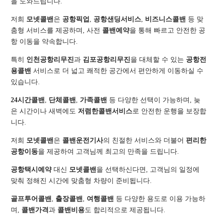
을 도와드립니다.
저희
모넷콜밴
은
공항픽업
,
공항샌딩서비스
,
비즈니스콜밴
등 맞
춤형 서비스를 제공하며, 사전
콜밴예약
을 통해 빠르고 안전한 공
항 이동을 약속합니다.
특히
인천공항리무진
과
김포공항리무진
을 대체할 수 있는
공항전
용콜밴
서비스로 더 넓고 쾌적한 공간에서 편안하게 이동하실 수
있습니다.
24시간콜밴
,
단체콜밴
,
가족콜밴
등 다양한 선택이 가능하며, 늦
은 시간이나 새벽에도
저렴한콜밴서비스
로 안전한 운행을 보장합
니다.
저희
모넷콜밴
은
콜밴운전기사
의 친절한 서비스와 더불어
편리한
공항이동
을 제공하여 고객님께 최고의 만족을 드립니다.
공항택시예약
대신
모넷콜밴
을 선택하신다면, 고객님의 일정에
맞춰 정해진 시간에 맞춤형 차량이 준비됩니다.
골프투어콜밴
,
출장콜밴
,
여행콜밴
등 다양한 용도로 이용 가능하
며,
콜밴가격
과
콜밴비용
도 합리적으로 제공됩니다.