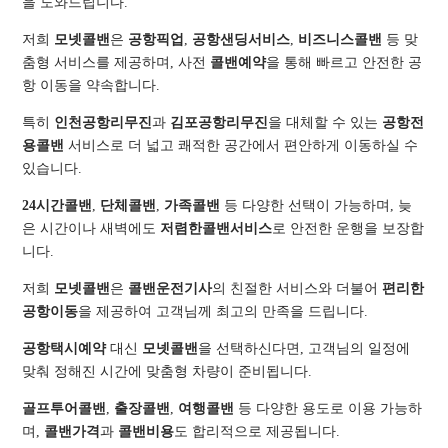
을 도와드립니다.
저희
모넷콜밴
은
공항픽업
,
공항샌딩서비스
,
비즈니스콜밴
등 맞
춤형 서비스를 제공하며, 사전
콜밴예약
을 통해 빠르고 안전한 공
항 이동을 약속합니다.
특히
인천공항리무진
과
김포공항리무진
을 대체할 수 있는
공항전
용콜밴
서비스로 더 넓고 쾌적한 공간에서 편안하게 이동하실 수
있습니다.
24시간콜밴
,
단체콜밴
,
가족콜밴
등 다양한 선택이 가능하며, 늦
은 시간이나 새벽에도
저렴한콜밴서비스
로 안전한 운행을 보장합
니다.
저희
모넷콜밴
은
콜밴운전기사
의 친절한 서비스와 더불어
편리한
공항이동
을 제공하여 고객님께 최고의 만족을 드립니다.
공항택시예약
대신
모넷콜밴
을 선택하신다면, 고객님의 일정에
맞춰 정해진 시간에 맞춤형 차량이 준비됩니다.
골프투어콜밴
,
출장콜밴
,
여행콜밴
등 다양한 용도로 이용 가능하
며,
콜밴가격
과
콜밴비용
도 합리적으로 제공됩니다.