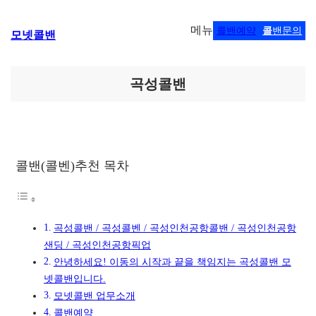
콘
메뉴
콜밴예약
콜
밴문의
모넷콜밴
텐
츠
로
바
곡성콜밴
로
가
기
콜밴(콜벤)추천 목차
곡성콜밴 / 곡성콜벤 / 곡성인천공항콜밴 / 곡성인천공항
샌딩 / 곡성인천공항픽업
안녕하세요! 이동의 시작과 끝을 책임지는 곡성콜밴 모
넷콜밴입니다.
모넷콜밴 업무소개
콜밴예약