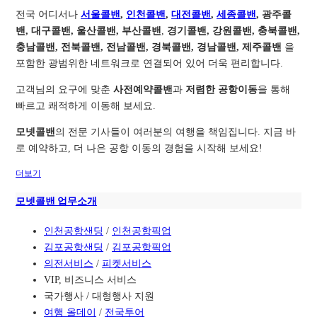
전국 어디서나
서울콜밴
,
인천콜밴
,
대전콜밴
,
세종콜밴
, 광주콜
밴, 대구콜밴, 울산콜밴, 부산콜밴
,
경기콜밴, 강원콜밴, 충북콜밴,
충남콜밴, 전북콜밴, 전남콜밴, 경북콜밴, 경남콜밴, 제주콜밴
을
포함한 광범위한 네트워크로 연결되어 있어 더욱 편리합니다.
고객님의 요구에 맞춘
사전예약콜밴
과
저렴한 공항이동
을 통해
빠르고 쾌적하게 이동해 보세요.
모넷콜밴
의 전문 기사들이 여러분의 여행을 책임집니다. 지금 바
로 예약하고, 더 나은 공항 이동의 경험을 시작해 보세요!
더보기
모넷콜밴 업무소개
인천공항샌딩
/
인천공항픽업
김포공항샌딩
/
김포공항픽업
의전서비스
/
피켓서비스
VIP, 비즈니스 서비스
국가행사 / 대형행사 지원
여행 올데이
/
전국투어