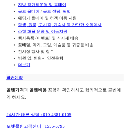
지방 장거리운행 및 올데이
골프 올데이
/
골프 샌딩, 픽업
웨딩카 올데이 및 하객 이동 지원
학생, 원룸, 고시원, 기숙사 등 간단한 소형이사
소형 화물 운송 및 이동지원
행사용품 (이벤트) 및 식자재 배송
꽃배달, 악기, 그림, 예술품 등 귀중품 배송
전시장 행사 및 철수
병원 입, 퇴원시 안전운행
더보기
콜밴
예약
콜벤가격
과
콜벤비용
꼼꼼히 확인하시고 합리적으로 콜벤예
약 하세요.
24시간 빠른 상담 : 010-4381-0105
모넷콜밴고객센터 : 1555-5795