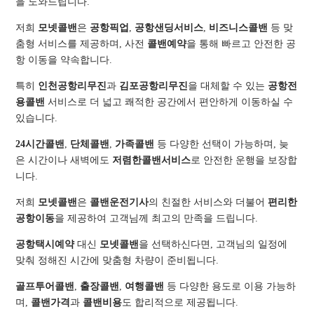
을 도와드립니다.
저희
모넷콜밴
은
공항픽업
,
공항샌딩서비스
,
비즈니스콜밴
등 맞
춤형 서비스를 제공하며, 사전
콜밴예약
을 통해 빠르고 안전한 공
항 이동을 약속합니다.
특히
인천공항리무진
과
김포공항리무진
을 대체할 수 있는
공항전
용콜밴
서비스로 더 넓고 쾌적한 공간에서 편안하게 이동하실 수
있습니다.
24시간콜밴
,
단체콜밴
,
가족콜밴
등 다양한 선택이 가능하며, 늦
은 시간이나 새벽에도
저렴한콜밴서비스
로 안전한 운행을 보장합
니다.
저희
모넷콜밴
은
콜밴운전기사
의 친절한 서비스와 더불어
편리한
공항이동
을 제공하여 고객님께 최고의 만족을 드립니다.
공항택시예약
대신
모넷콜밴
을 선택하신다면, 고객님의 일정에
맞춰 정해진 시간에 맞춤형 차량이 준비됩니다.
골프투어콜밴
,
출장콜밴
,
여행콜밴
등 다양한 용도로 이용 가능하
며,
콜밴가격
과
콜밴비용
도 합리적으로 제공됩니다.