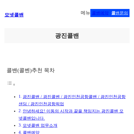
콘
메뉴
콜밴예약
콜
밴문의
모넷콜밴
텐
츠
로
바
광진콜밴
로
가
기
콜밴(콜벤)추천 목차
광진콜밴 / 광진콜벤 / 광진인천공항콜밴 / 광진인천공항
샌딩 / 광진인천공항픽업
안녕하세요! 이동의 시작과 끝을 책임지는 광진콜밴 모
넷콜밴입니다.
모넷콜밴 업무소개
콜밴예약