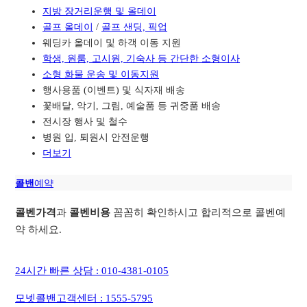
지방 장거리운행 및 올데이
골프 올데이
/
골프 샌딩, 픽업
웨딩카 올데이 및 하객 이동 지원
학생, 원룸, 고시원, 기숙사 등 간단한 소형이사
소형 화물 운송 및 이동지원
행사용품 (이벤트) 및 식자재 배송
꽃배달, 악기, 그림, 예술품 등 귀중품 배송
전시장 행사 및 철수
병원 입, 퇴원시 안전운행
더보기
콜밴
예약
콜벤가격
과
콜벤비용
꼼꼼히 확인하시고 합리적으로 콜벤예
약 하세요.
24시간 빠른 상담 : 010-4381-0105
모넷콜밴고객센터 : 1555-5795