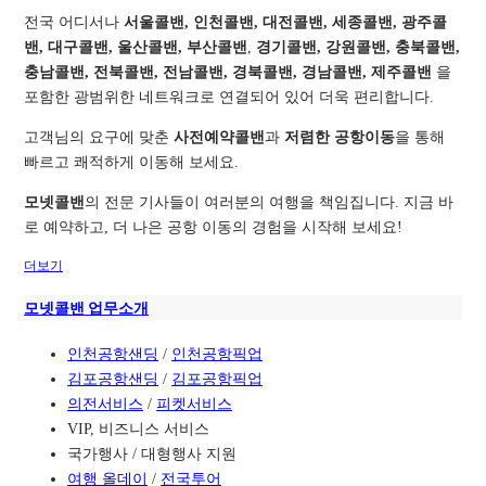
전국 어디서나
서울콜밴, 인천콜밴, 대전콜밴, 세종콜밴, 광주콜
밴, 대구콜밴, 울산콜밴, 부산콜밴
,
경기콜밴, 강원콜밴, 충북콜밴,
충남콜밴, 전북콜밴, 전남콜밴, 경북콜밴, 경남콜밴, 제주콜밴
을
포함한 광범위한 네트워크로 연결되어 있어 더욱 편리합니다.
고객님의 요구에 맞춘
사전예약콜밴
과
저렴한 공항이동
을 통해
빠르고 쾌적하게 이동해 보세요.
모넷콜밴
의 전문 기사들이 여러분의 여행을 책임집니다. 지금 바
로 예약하고, 더 나은 공항 이동의 경험을 시작해 보세요!
더보기
모넷콜밴 업무소개
인천공항샌딩
/
인천공항픽업
김포공항샌딩
/
김포공항픽업
의전서비스
/
피켓서비스
VIP, 비즈니스 서비스
국가행사 / 대형행사 지원
여행 올데이
/
전국투어