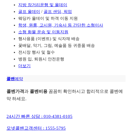
지방 장거리운행 및 올데이
골프 올데이
/
골프 샌딩, 픽업
웨딩카 올데이 및 하객 이동 지원
학생, 원룸, 고시원, 기숙사 등 간단한 소형이사
소형 화물 운송 및 이동지원
행사용품 (이벤트) 및 식자재 배송
꽃배달, 악기, 그림, 예술품 등 귀중품 배송
전시장 행사 및 철수
병원 입, 퇴원시 안전운행
더보기
콜밴
예약
콜벤가격
과
콜벤비용
꼼꼼히 확인하시고 합리적으로 콜벤예
약 하세요.
24시간 빠른 상담 : 010-4381-0105
모넷콜밴고객센터 : 1555-5795