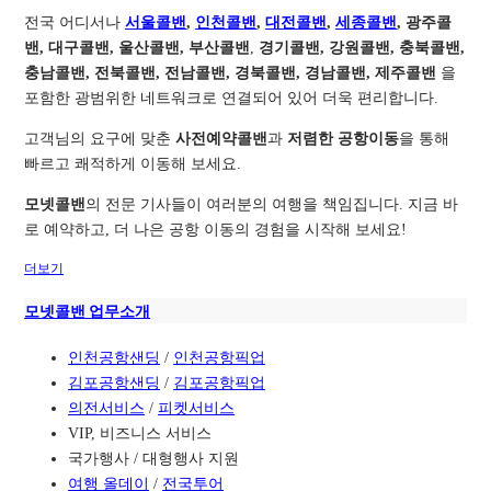
전국 어디서나
서울콜밴
,
인천콜밴
,
대전콜밴
,
세종콜밴
, 광주콜
밴, 대구콜밴, 울산콜밴, 부산콜밴
,
경기콜밴, 강원콜밴, 충북콜밴,
충남콜밴, 전북콜밴, 전남콜밴, 경북콜밴, 경남콜밴, 제주콜밴
을
포함한 광범위한 네트워크로 연결되어 있어 더욱 편리합니다.
고객님의 요구에 맞춘
사전예약콜밴
과
저렴한 공항이동
을 통해
빠르고 쾌적하게 이동해 보세요.
모넷콜밴
의 전문 기사들이 여러분의 여행을 책임집니다. 지금 바
로 예약하고, 더 나은 공항 이동의 경험을 시작해 보세요!
더보기
모넷콜밴 업무소개
인천공항샌딩
/
인천공항픽업
김포공항샌딩
/
김포공항픽업
의전서비스
/
피켓서비스
VIP, 비즈니스 서비스
국가행사 / 대형행사 지원
여행 올데이
/
전국투어