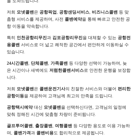
을 도와드립니다.
저희
모넷콜밴
은
공항픽업
,
공항샌딩서비스
,
비즈니스콜밴
등 맞
춤형 서비스를 제공하며, 사전
콜밴예약
을 통해 빠르고 안전한 공
항 이동을 약속합니다.
특히
인천공항리무진
과
김포공항리무진
을 대체할 수 있는
공항전
용콜밴
서비스로 더 넓고 쾌적한 공간에서 편안하게 이동하실 수
있습니다.
24시간콜밴
,
단체콜밴
,
가족콜밴
등 다양한 선택이 가능하며, 늦
은 시간이나 새벽에도
저렴한콜밴서비스
로 안전한 운행을 보장합
니다.
저희
모넷콜밴
은
콜밴운전기사
의 친절한 서비스와 더불어
편리한
공항이동
을 제공하여 고객님께 최고의 만족을 드립니다.
공항택시예약
대신
모넷콜밴
을 선택하신다면, 고객님의 일정에
맞춰 정해진 시간에 맞춤형 차량이 준비됩니다.
골프투어콜밴
,
출장콜밴
,
여행콜밴
등 다양한 용도로 이용 가능하
며,
콜밴가격
과
콜밴비용
도 합리적으로 제공됩니다.