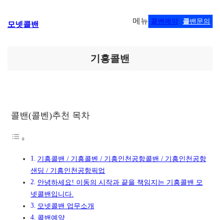
콘
메뉴
콜밴예약
콜
밴문의
모넷콜밴
텐
츠
로
바
기흥콜밴
로
가
기
콜밴(콜벤)추천 목차
기흥콜밴 / 기흥콜벤 / 기흥인천공항콜밴 / 기흥인천공항
샌딩 / 기흥인천공항픽업
안녕하세요! 이동의 시작과 끝을 책임지는 기흥콜밴 모
넷콜밴입니다.
모넷콜밴 업무소개
콜밴예약