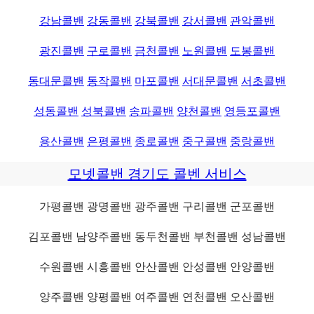
강남콜밴
강동콜밴
강북콜밴
강서콜밴
관악콜밴
광진콜밴
구로콜밴
금천콜밴
노원콜밴
도봉콜밴
동대문콜밴
동작콜밴
마포콜밴
서대문콜밴
서초콜밴
성동콜밴
성북콜밴
송파콜밴
양천콜밴
영등포콜밴
용산콜밴
은평콜밴
종로콜밴
중구콜밴
중랑콜밴
모넷콜밴 경기도 콜벤 서비스
가평콜밴 광명콜밴 광주콜밴 구리콜밴 군포콜밴
김포콜밴 남양주콜밴 동두천콜밴 부천콜밴 성남콜밴
수원콜밴 시흥콜밴 안산콜밴 안성콜밴 안양콜밴
양주콜밴 양평콜밴 여주콜밴 연천콜밴 오산콜밴