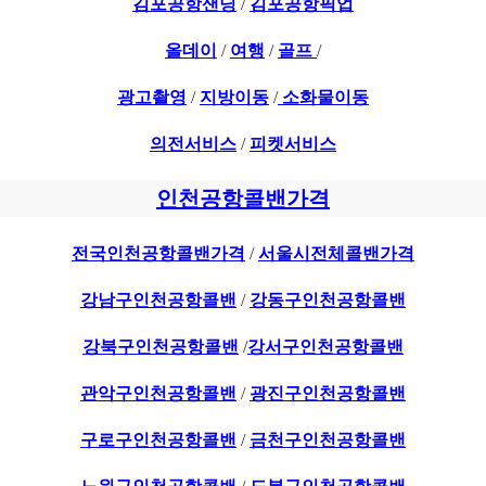
김포공항샌딩
/
김포공항픽업
올데이
/
여행
/
골프
/
광고촬영
/
지방이동
/
소화물이동
의전서비스
/
피켓서비스
인천공항콜밴가격
전국인천공항콜밴가격
/
서울시전체콜밴가격
강남구인천공항콜밴
/
강동구인천공항콜밴
강북구인천공항콜밴
/
강서구인천공항콜밴
관악구인천공항콜밴
/
광진구인천공항콜밴
구로구인천공항콜밴
/
금천구인천공항콜밴