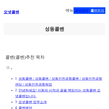
콘
메뉴
콜밴예약
콜
밴문의
모넷콜밴
텐
츠
로
바
성동콜밴
로
가
기
콜밴(콜벤)추천 목차
성동콜밴 / 성동콜벤 / 성동인천공항콜밴 / 성동인천공항
샌딩 / 성동인천공항픽업
안녕하세요! 이동의 시작과 끝을 책임지는 성동콜밴 모
넷콜밴입니다.
모넷콜밴 업무소개
콜밴예약