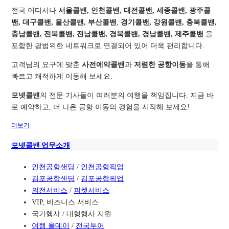
전국 어디서나
서울콜밴, 인천콜밴, 대전콜밴, 세종콜밴, 광주콜
밴, 대구콜밴, 울산콜밴, 부산콜밴
,
경기콜밴, 강원콜밴, 충북콜밴,
충남콜밴, 전북콜밴, 전남콜밴, 경북콜밴, 경남콜밴, 제주콜밴
을
포함한 광범위한 네트워크로 연결되어 있어 더욱 편리합니다.
고객님의 요구에 맞춘
사전예약콜밴
과
저렴한 공항이동
을 통해
빠르고 쾌적하게 이동해 보세요.
모넷콜밴
의 전문 기사들이 여러분의 여행을 책임집니다. 지금 바
로 예약하고, 더 나은 공항 이동의 경험을 시작해 보세요!
더보기
모넷콜밴 업무소개
인천공항샌딩
/
인천공항픽업
김포공항샌딩
/
김포공항픽업
의전서비스
/
피켓서비스
VIP, 비즈니스 서비스
국가행사 / 대형행사 지원
여행 올데이
/
전국투어