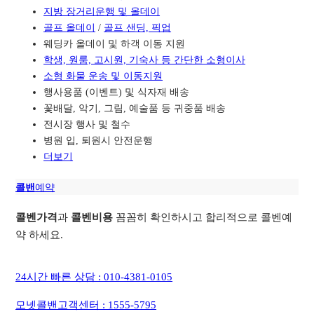
지방 장거리운행 및 올데이
골프 올데이
/
골프 샌딩, 픽업
웨딩카 올데이 및 하객 이동 지원
학생, 원룸, 고시원, 기숙사 등 간단한 소형이사
소형 화물 운송 및 이동지원
행사용품 (이벤트) 및 식자재 배송
꽃배달, 악기, 그림, 예술품 등 귀중품 배송
전시장 행사 및 철수
병원 입, 퇴원시 안전운행
더보기
콜밴
예약
콜벤가격
과
콜벤비용
꼼꼼히 확인하시고 합리적으로 콜벤예
약 하세요.
24시간 빠른 상담 : 010-4381-0105
모넷콜밴고객센터 : 1555-5795