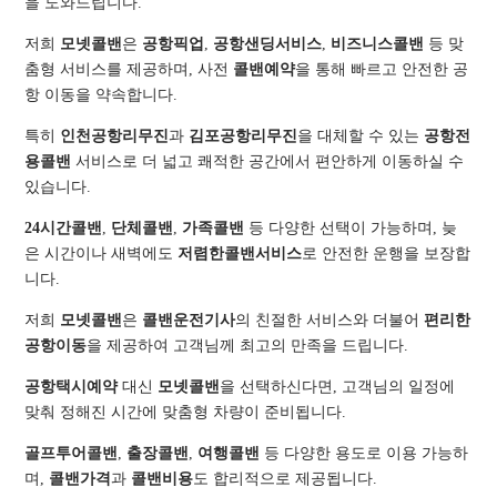
을 도와드립니다.
저희
모넷콜밴
은
공항픽업
,
공항샌딩서비스
,
비즈니스콜밴
등 맞
춤형 서비스를 제공하며, 사전
콜밴예약
을 통해 빠르고 안전한 공
항 이동을 약속합니다.
특히
인천공항리무진
과
김포공항리무진
을 대체할 수 있는
공항전
용콜밴
서비스로 더 넓고 쾌적한 공간에서 편안하게 이동하실 수
있습니다.
24시간콜밴
,
단체콜밴
,
가족콜밴
등 다양한 선택이 가능하며, 늦
은 시간이나 새벽에도
저렴한콜밴서비스
로 안전한 운행을 보장합
니다.
저희
모넷콜밴
은
콜밴운전기사
의 친절한 서비스와 더불어
편리한
공항이동
을 제공하여 고객님께 최고의 만족을 드립니다.
공항택시예약
대신
모넷콜밴
을 선택하신다면, 고객님의 일정에
맞춰 정해진 시간에 맞춤형 차량이 준비됩니다.
골프투어콜밴
,
출장콜밴
,
여행콜밴
등 다양한 용도로 이용 가능하
며,
콜밴가격
과
콜밴비용
도 합리적으로 제공됩니다.