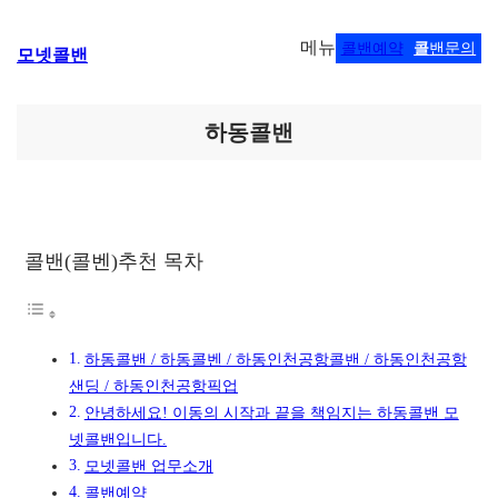
콘
메뉴
콜밴예약
콜
밴문의
모넷콜밴
텐
츠
로
바
하동콜밴
로
가
기
콜밴(콜벤)추천 목차
하동콜밴 / 하동콜벤 / 하동인천공항콜밴 / 하동인천공항
샌딩 / 하동인천공항픽업
안녕하세요! 이동의 시작과 끝을 책임지는 하동콜밴 모
넷콜밴입니다.
모넷콜밴 업무소개
콜밴예약