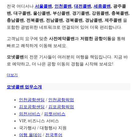
전국 어디서나
서울콜밴
,
인천콜밴
,
대전콜밴
,
세종콜밴
, 광주콜
밴, 대구콜밴, 울산콜밴, 부산콜밴
,
경기콜밴, 강원콜밴, 충북콜밴,
충남콜밴, 전북콜밴, 전남콜밴, 경북콜밴, 경남콜밴, 제주콜밴
을
포함한 광범위한 네트워크로 연결되어 있어 더욱 편리합니다.
고객님의 요구에 맞춘
사전예약콜밴
과
저렴한 공항이동
을 통해
빠르고 쾌적하게 이동해 보세요.
모넷콜밴
의 전문 기사들이 여러분의 여행을 책임집니다. 지금 바
로 예약하고, 더 나은 공항 이동의 경험을 시작해 보세요!
더보기
모넷콜밴 업무소개
인천공항샌딩
/
인천공항픽업
김포공항샌딩
/
김포공항픽업
의전서비스
/
피켓서비스
VIP, 비즈니스 서비스
국가행사 / 대형행사 지원
여행 올데이
/
전국투어