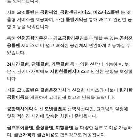
을 도와드립니다.
저희
모넷콜밴
은
공항픽업
,
공항샌딩서비스
,
비즈니스콜밴
등 맞
춤형 서비스를 제공하며, 사전
콜밴예약
을 통해 빠르고 안전한 공
항 이동을 약속합니다.
특히
인천공항리무진
과
김포공항리무진
을 대체할 수 있는
공항전
용콜밴
서비스로 더 넓고 쾌적한 공간에서 편안하게 이동하실 수
있습니다.
24시간콜밴
,
단체콜밴
,
가족콜밴
등 다양한 선택이 가능하며, 늦
은 시간이나 새벽에도
저렴한콜밴서비스
로 안전한 운행을 보장합
니다.
저희
모넷콜밴
은
콜밴운전기사
의 친절한 서비스와 더불어
편리한
공항이동
을 제공하여 고객님께 최고의 만족을 드립니다.
공항택시예약
대신
모넷콜밴
을 선택하신다면, 고객님의 일정에
맞춰 정해진 시간에 맞춤형 차량이 준비됩니다.
골프투어콜밴
,
출장콜밴
,
여행콜밴
등 다양한 용도로 이용 가능하
며,
콜밴가격
과
콜밴비용
도 합리적으로 제공됩니다.