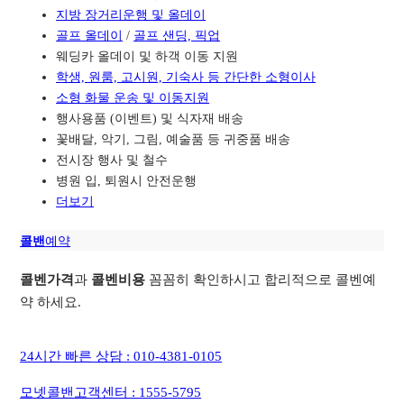
지방 장거리운행 및 올데이
골프 올데이
/
골프 샌딩, 픽업
웨딩카 올데이 및 하객 이동 지원
학생, 원룸, 고시원, 기숙사 등 간단한 소형이사
소형 화물 운송 및 이동지원
행사용품 (이벤트) 및 식자재 배송
꽃배달, 악기, 그림, 예술품 등 귀중품 배송
전시장 행사 및 철수
병원 입, 퇴원시 안전운행
더보기
콜밴
예약
콜벤가격
과
콜벤비용
꼼꼼히 확인하시고 합리적으로 콜벤예
약 하세요.
24시간 빠른 상담 : 010-4381-0105
모넷콜밴고객센터 : 1555-5795