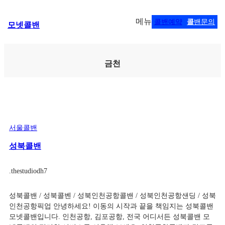
콘
메뉴
콜밴예약
콜
밴문의
모넷콜밴
텐
츠
로
바
금천
로
가
기
서울콜밴
성북콜밴
.
thestudiodh7
성북콜밴 / 성북콜벤 / 성북인천공항콜밴 / 성북인천공항샌딩 / 성북
인천공항픽업 안녕하세요! 이동의 시작과 끝을 책임지는 성북콜밴
모넷콜밴입니다. 인천공항, 김포공항, 전국 어디서든 성북콜밴 모