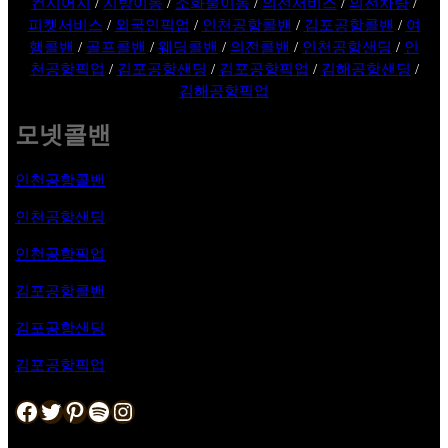
컨시어지
/
지방이동
/
소화물이동
/
의전서비스
/
의전차량
/
피켓서비스
/
외국인픽업
/
인천공항콜밴
/
김포공항콜밴
/
여
행콜밴
/
골프콜밴
/
웨딩콜밴
/
의전콜밴
/
인천공항샌딩
/
인
천공항픽업
/
김포공항샌딩
/
김포공항픽업
/
김해공항샌딩
/
김해공항픽업
모넷콜밴
인천공항콜밴
인천공항샌딩
인천공항픽업
김포공항
콜밴
김포공항샌딩
김포공항픽업
Facebook
Twitter
Pinterest
Spotify
Instagram