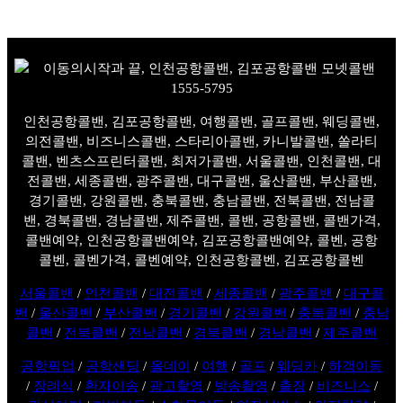
인천공항콜밴, 김포공항콜밴, 여행콜밴, 골프콜밴, 웨딩콜밴,
의전콜밴, 비즈니스콜밴, 스타리아콜밴, 카니발콜밴, 쏠라티
콜밴, 벤츠스프린터콜밴, 최저가콜밴, 서울콜밴, 인천콜밴, 대
전콜밴, 세종콜밴, 광주콜밴, 대구콜밴, 울산콜밴, 부산콜밴,
경기콜밴, 강원콜밴, 충북콜밴, 충남콜밴, 전북콜밴, 전남콜
밴, 경북콜밴, 경남콜밴, 제주콜밴, 콜밴, 공항콜밴, 콜밴가격,
콜밴예약, 인천공항콜밴예약, 김포공항콜밴예약, 콜벤, 공항
콜벤, 콜벤가격, 콜벤예약, 인천공항콜벤, 김포공항콜벤
서울콜밴
/
인천콜밴
/
대전콜밴
/
세종콜밴
/
광주콜밴
/
대구콜
밴
/
울산콜밴
/
부산콜밴
/
경기콜밴
/
강원콜밴
/
충북콜밴
/
충남
콜밴
/
전북콜밴
/
전남콜밴
/
경북콜밴
/
경남콜밴
/
제주콜밴
공항픽업
/
공항샌딩
/
올데이
/
여행
/
골프
/
웨딩카
/
하객이동
/
장례식
/
환자이송
/
광고촬영
/
방송촬영
/
출장
/
비즈니스
/