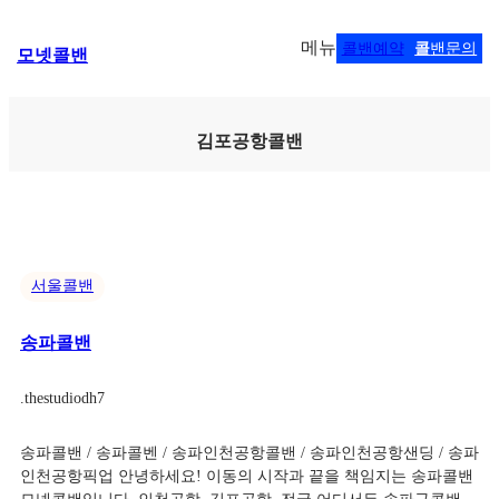
콘
메뉴
콜밴예약
콜
밴문의
모넷콜밴
텐
츠
로
바
김포공항콜밴
로
가
기
서울콜밴
송파콜밴
.
thestudiodh7
송파콜밴 / 송파콜벤 / 송파인천공항콜밴 / 송파인천공항샌딩 / 송파
인천공항픽업 안녕하세요! 이동의 시작과 끝을 책임지는 송파콜밴