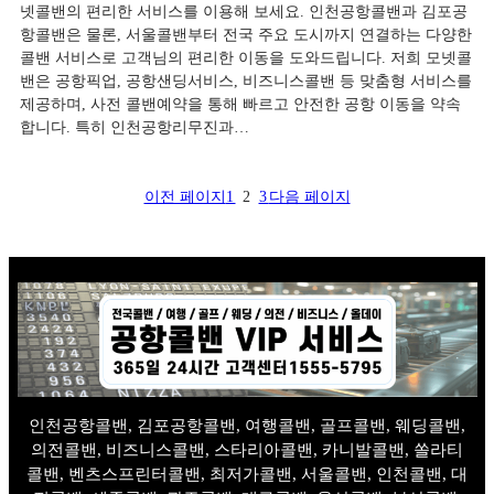
넷콜밴의 편리한 서비스를 이용해 보세요. 인천공항콜밴과 김포공
항콜밴은 물론, 서울콜밴부터 전국 주요 도시까지 연결하는 다양한
콜밴 서비스로 고객님의 편리한 이동을 도와드립니다. 저희 모넷콜
밴은 공항픽업, 공항샌딩서비스, 비즈니스콜밴 등 맞춤형 서비스를
제공하며, 사전 콜밴예약을 통해 빠르고 안전한 공항 이동을 약속
합니다. 특히 인천공항리무진과…
이전 페이지
1
2
3
다음 페이지
인천공항콜밴, 김포공항콜밴, 여행콜밴, 골프콜밴, 웨딩콜밴,
의전콜밴, 비즈니스콜밴, 스타리아콜밴, 카니발콜밴, 쏠라티
콜밴, 벤츠스프린터콜밴, 최저가콜밴, 서울콜밴, 인천콜밴, 대