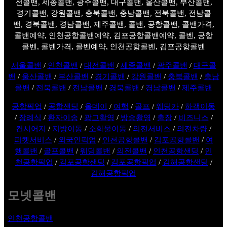
전콜밴, 세종콜밴, 광주콜밴, 대구콜밴, 울산콜밴, 부산콜밴,
경기콜밴, 강원콜밴, 충북콜밴, 충남콜밴, 전북콜밴, 전남콜
밴, 경북콜밴, 경남콜밴, 제주콜밴, 콜밴, 공항콜밴, 콜밴가격,
콜밴예약, 인천공항콜밴예약, 김포공항콜밴예약, 콜벤, 공항
콜벤, 콜벤가격, 콜벤예약, 인천공항콜벤, 김포공항콜벤
서울콜밴
/
인천콜밴
/
대전콜밴
/
세종콜밴
/
광주콜밴
/
대구콜
밴
/
울산콜밴
/
부산콜밴
/
경기콜밴
/
강원콜밴
/
충북콜밴
/
충남
콜밴
/
전북콜밴
/
전남콜밴
/
경북콜밴
/
경남콜밴
/
제주콜밴
공항픽업
/
공항샌딩
/
올데이
/
여행
/
골프
/
웨딩카
/
하객이동
/
장례식
/
환자이송
/
광고촬영
/
방송촬영
/
출장
/
비즈니스
/
컨시어지
/
지방이동
/
소화물이동
/
의전서비스
/
의전차량
/
피켓서비스
/
외국인픽업
/
인천공항콜밴
/
김포공항콜밴
/
여
행콜밴
/
골프콜밴
/
웨딩콜밴
/
의전콜밴
/
인천공항샌딩
/
인
천공항픽업
/
김포공항샌딩
/
김포공항픽업
/
김해공항샌딩
/
김해공항픽업
모넷콜밴
인천공항콜밴