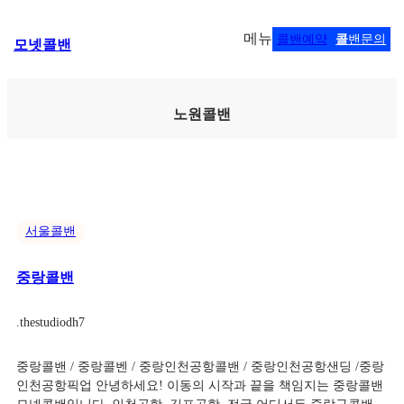
콘
메뉴
콜밴예약
콜
밴문의
모넷콜밴
텐
츠
로
바
노원콜밴
로
가
기
서울콜밴
중랑콜밴
.
thestudiodh7
중랑콜밴 / 중랑콜벤 / 중랑인천공항콜밴 / 중랑인천공항샌딩 /중랑
인천공항픽업 안녕하세요! 이동의 시작과 끝을 책임지는 중랑콜밴