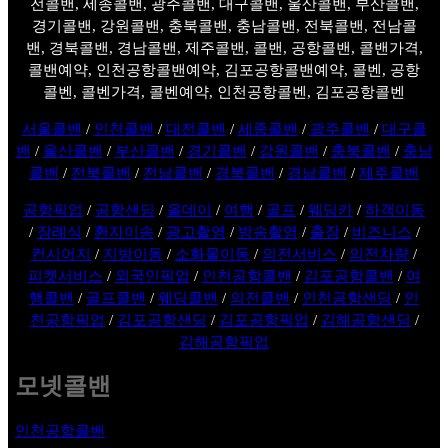
전콜밴, 세종콜밴, 광주콜밴, 대구콜밴, 울산콜밴, 부산콜밴,
경기콜밴, 강원콜밴, 충북콜밴, 충남콜밴, 전북콜밴, 전남콜
밴, 경북콜밴, 경남콜밴, 제주콜밴, 콜밴, 공항콜밴, 콜밴가격,
콜밴예약, 인천공항콜밴예약, 김포공항콜밴예약, 콜벤, 공항
콜벤, 콜벤가격, 콜벤예약, 인천공항콜벤, 김포공항콜벤
서울콜밴
/
인천콜밴
/
대전콜밴
/
세종콜밴
/
광주콜밴
/
대구콜
밴
/
울산콜밴
/
부산콜밴
/
경기콜밴
/
강원콜밴
/
충북콜밴
/
충남
콜밴
/
전북콜밴
/
전남콜밴
/
경북콜밴
/
경남콜밴
/
제주콜밴
공항픽업
/
공항샌딩
/
올데이
/
여행
/
골프
/
웨딩카
/
하객이동
/
장례식
/
환자이송
/
광고촬영
/
방송촬영
/
출장
/
비즈니스
/
컨시어지
/
지방이동
/
소화물이동
/
의전서비스
/
의전차량
/
피켓서비스
/
외국인픽업
/
인천공항콜밴
/
김포공항콜밴
/
여
행콜밴
/
골프콜밴
/
웨딩콜밴
/
의전콜밴
/
인천공항샌딩
/
인
천공항픽업
/
김포공항샌딩
/
김포공항픽업
/
김해공항샌딩
/
김해공항픽업
모넷콜밴
인천공항콜밴