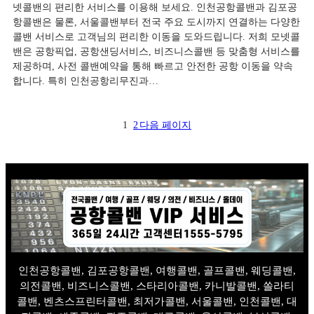
넷콜밴의 편리한 서비스를 이용해 보세요. 인천공항콜밴과 김포공
항콜밴은 물론, 서울콜밴부터 전국 주요 도시까지 연결하는 다양한
콜밴 서비스로 고객님의 편리한 이동을 도와드립니다. 저희 모넷콜
밴은 공항픽업, 공항샌딩서비스, 비즈니스콜밴 등 맞춤형 서비스를
제공하며, 사전 콜밴예약을 통해 빠르고 안전한 공항 이동을 약속
합니다. 특히 인천공항리무진과…
1
2
다음 페이지
인천공항콜밴, 김포공항콜밴, 여행콜밴, 골프콜밴, 웨딩콜밴,
의전콜밴, 비즈니스콜밴, 스타리아콜밴, 카니발콜밴, 쏠라티
콜밴, 벤츠스프린터콜밴, 최저가콜밴, 서울콜밴, 인천콜밴, 대