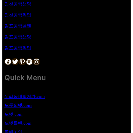
인천공항샌딩
인천공항픽업
김포공항
콜밴
김포공항샌딩
김포공항픽업
Facebook
Twitter
Pinterest
Spotify
Instagram
Quick Menu
우리동네최저가.com
모두의넷.com
모넷.com
모넷콜밴.com
콜밴예약