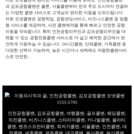
서든 모넷콜밴의 편리한 서비스를 이용해 보세요. 인천공항콜밴
과 김포공항콜밴은 물론, 서울콜밴부터 전국 주요 도시까지 연결하
는 다양한 콜밴 서비스로 고객님의 편리한 이동을 도와드립니다.
저희 모넷콜밴은 공항픽업, 공항샌딩서비스, 비즈니스콜밴 등 맞춤
형 서비스를 제공하며, 사전 콜밴예약을 통해 빠르고 안전한 공항
이동을 약속합니다. 특히 인천공항리무진과 김포공항리무진을 대
체할 수 있는 공항전용콜밴 서비스로 더 넓고 쾌적한 공간에서 편
안하게 이동하실 수 있습니다. 24시간콜밴, 단체콜밴, 가족콜밴 등
다양한 선택이 가능하며, 늦은 시간이나 새벽에도 저렴한콜밴서비
스로 안전한…
인천공항콜밴, 김포공항콜밴, 여행콜밴, 골프콜밴, 웨딩콜밴,
의전콜밴, 비즈니스콜밴, 스타리아콜밴, 카니발콜밴, 쏠라티
콜밴, 벤츠스프린터콜밴, 최저가콜밴, 서울콜밴, 인천콜밴, 대
전콜밴, 세종콜밴, 광주콜밴, 대구콜밴, 울산콜밴, 부산콜밴,