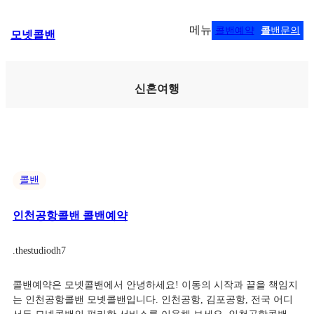
콘
메뉴
콜밴예약
콜
밴문의
모넷콜밴
텐
츠
로
바
신혼여행
로
가
기
콜밴
인천공항콜밴 콜밴예약
.
thestudiodh7
콜밴예약은 모넷콜밴에서 안녕하세요! 이동의 시작과 끝을 책임지
는 인천공항콜밴 모넷콜밴입니다. 인천공항, 김포공항, 전국 어디