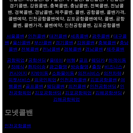
경기콜밴, 강원콜밴, 충북콜밴, 충남콜밴, 전북콜밴, 전남콜
밴, 경북콜밴, 경남콜밴, 제주콜밴, 콜밴, 공항콜밴, 콜밴가격,
콜밴예약, 인천공항콜밴예약, 김포공항콜밴예약, 콜벤, 공항
콜벤, 콜벤가격, 콜벤예약, 인천공항콜벤, 김포공항콜벤
서울콜밴
/
인천콜밴
/
대전콜밴
/
세종콜밴
/
광주콜밴
/
대구콜
밴
/
울산콜밴
/
부산콜밴
/
경기콜밴
/
강원콜밴
/
충북콜밴
/
충남
콜밴
/
전북콜밴
/
전남콜밴
/
경북콜밴
/
경남콜밴
/
제주콜밴
공항픽업
/
공항샌딩
/
올데이
/
여행
/
골프
/
웨딩카
/
하객이동
/
장례식
/
환자이송
/
광고촬영
/
방송촬영
/
출장
/
비즈니스
/
컨시어지
/
지방이동
/
소화물이동
/
의전서비스
/
의전차량
/
피켓서비스
/
외국인픽업
/
인천공항콜밴
/
김포공항콜밴
/
여
행콜밴
/
골프콜밴
/
웨딩콜밴
/
의전콜밴
/
인천공항샌딩
/
인
천공항픽업
/
김포공항샌딩
/
김포공항픽업
/
김해공항샌딩
/
김해공항픽업
모넷콜밴
인천공항콜밴