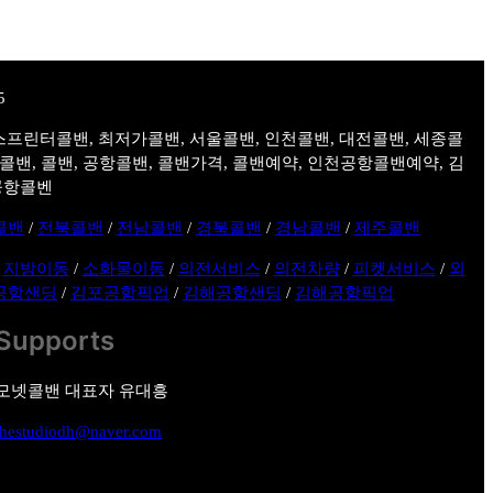
스프린터콜밴, 최저가콜밴, 서울콜밴, 인천콜밴, 대전콜밴, 세종콜
주콜밴, 콜밴, 공항콜밴, 콜밴가격, 콜밴예약, 인천공항콜밴예약, 김
공항콜벤
콜밴
/
전북콜밴
/
전남콜밴
/
경북콜밴
/
경남콜밴
/
제주콜밴
/
지방이동
/
소화물이동
/
의전서비스
/
의전차량
/
피켓서비스
/
외
공항샌딩
/
김포공항픽업
/
김해공항샌딩
/
김해공항픽업
Supports
모넷콜밴 대표자 유대흥
thestudiodh@naver.com