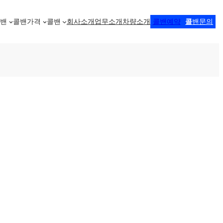
콜밴
콜밴가격
콜밴
회사소개
업무소개
차량소개
콜밴예약
콜
밴문의