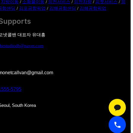
/
지방이동
/
소화물이동
/
의전서비스
/
의전차량
/
피켓서비스
/
외
공항샌딩
/
김포공항픽업
/
김해공항샌딩
/
김해공항픽업
Supports
모넷콜밴 대표자 유대흥
thestudiodh@naver.com
monetcallvan@gmail.com
1555-5795
Seoul, South Korea