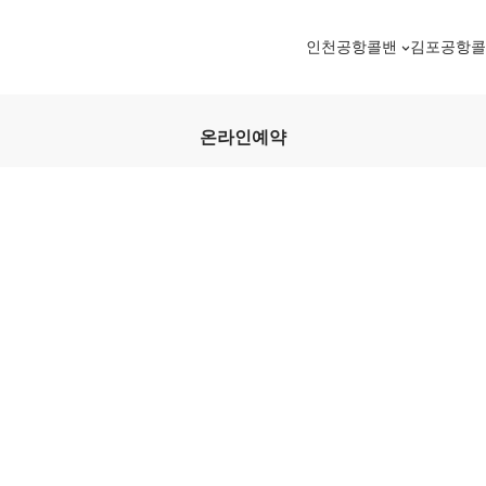
인천공항콜밴
김포공항
온라인예약