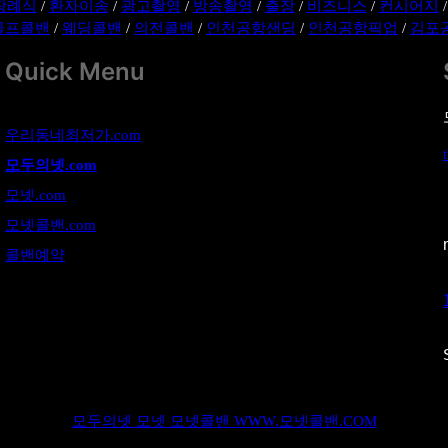
장례식
/
환자이송
/
광고촬영
/
방송촬영
/
출장
/
비즈니스
/
컨시어지
골프콜밴
/
웨딩콜밴
/
의전콜밴
/
인천공항샌딩
/
인천공항픽업
/
김포
Quick Menu
우리동네최저가.com
모두의넷.com
모넷.com
모넷콜밴.com
콜밴예약
모두의넷 모넷 모넷콜밴 WWW.모넷콜밴.COM