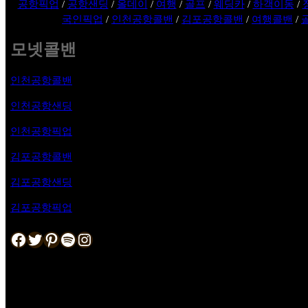
공항픽업
/
공항샌딩
/
올데이
/
여행
/
골프
/
웨딩카
/
하객이동
/
국인픽업
/
인천공항콜밴
/
김포공항콜밴
/
여행콜밴
/
모넷콜밴
인천공항콜밴
인천공항샌딩
인천공항픽업
김포공항
콜밴
김포공항샌딩
김포공항픽업
Facebook
Twitter
Pinterest
Spotify
Instagram