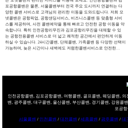
든 모넷콜밴의 편리한 서비스를 이용해 보세요. 인천공항콜밴과 김
포공항콜밴은 물론, 서울콜밴부터 전국 주요 도시까지 연결하는 다
양한 콜밴 서비스로 고객님의 편리한 이동을 도와드립니다. 저희 모
넷콜밴은 공항픽업, 공항샌딩서비스, 비즈니스콜밴 등 맞춤형 서비
스를 제공하며, 사전 콜밴예약을 통해 빠르고 안전한 공항 이동을 약
속합니다. 특히 인천공항리무진과 김포공항리무진을 대체할 수 있
는 공항전용콜밴 서비스로 더 넓고 쾌적한 공간에서 편안하게 이동
하실 수 있습니다. 24시간콜밴, 단체콜밴, 가족콜밴 등 다양한 선택이
가능하며, 늦은 시간이나 새벽에도 저렴한콜밴서비스로 안전한…
인천공항콜밴, 김포공항콜밴, 여행콜밴, 골프콜밴, 웨딩콜밴, 의
밴, 광주콜밴, 대구콜밴, 울산콜밴, 부산콜밴, 경기콜밴, 강원콜밴
포공항
서울콜밴
/
인천콜밴
/
대전콜밴
/
세종콜밴
/
광주콜밴
/
대