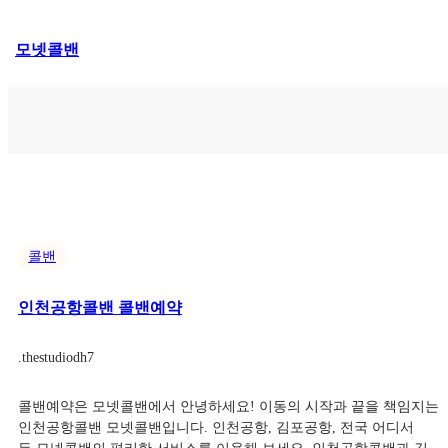
콘
모넷콜밴
텐
츠
로
바
로
가
기
콜밴
인천공항콜밴 콜밴예약
.
thestudiodh7
콜밴예약은 모넷콜밴에서 안녕하세요! 이동의 시작과 끝을 책임지는
인천공항콜밴 모넷콜밴입니다. 인천공항, 김포공항, 전국 어디서