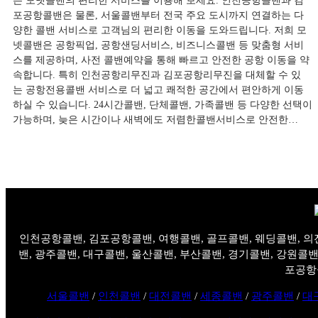
든 모넷콜밴의 편리한 서비스를 이용해 보세요. 인천공항콜밴과 김
포공항콜밴은 물론, 서울콜밴부터 전국 주요 도시까지 연결하는 다
양한 콜밴 서비스로 고객님의 편리한 이동을 도와드립니다. 저희 모
넷콜밴은 공항픽업, 공항샌딩서비스, 비즈니스콜밴 등 맞춤형 서비
스를 제공하며, 사전 콜밴예약을 통해 빠르고 안전한 공항 이동을 약
속합니다. 특히 인천공항리무진과 김포공항리무진을 대체할 수 있
는 공항전용콜밴 서비스로 더 넓고 쾌적한 공간에서 편안하게 이동
하실 수 있습니다. 24시간콜밴, 단체콜밴, 가족콜밴 등 다양한 선택이
가능하며, 늦은 시간이나 새벽에도 저렴한콜밴서비스로 안전한…
인천공항콜밴, 김포공항콜밴, 여행콜밴, 골프콜밴, 웨딩콜밴, 의
밴, 광주콜밴, 대구콜밴, 울산콜밴, 부산콜밴, 경기콜밴, 강원콜밴
포공항
서울콜밴
/
인천콜밴
/
대전콜밴
/
세종콜밴
/
광주콜밴
/
대