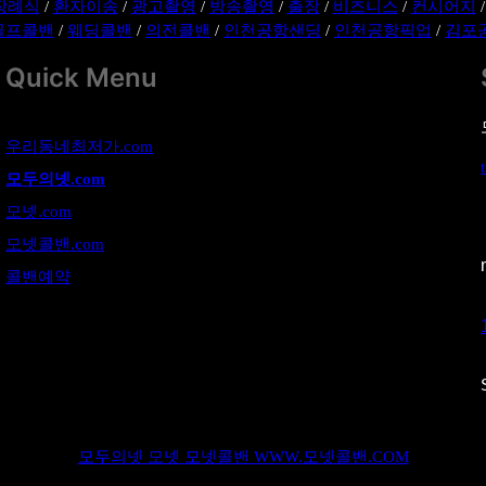
장례식
/
환자이송
/
광고촬영
/
방송촬영
/
출장
/
비즈니스
/
컨시어지
골프콜밴
/
웨딩콜밴
/
의전콜밴
/
인천공항샌딩
/
인천공항픽업
/
김포
Quick Menu
우리동네최저가.com
모두의넷.com
모넷.com
모넷콜밴.com
콜밴예약
모두의넷 모넷 모넷콜밴 WWW.모넷콜밴.COM