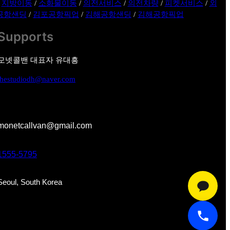
/
지방이동
/
소화물이동
/
의전서비스
/
의전차량
/
피켓서비스
/
외
공항샌딩
/
김포공항픽업
/
김해공항샌딩
/
김해공항픽업
Supports
모넷콜밴 대표자 유대흥
thestudiodh@naver.com
monetcallvan@gmail.com
1555-5795
Seoul, South Korea