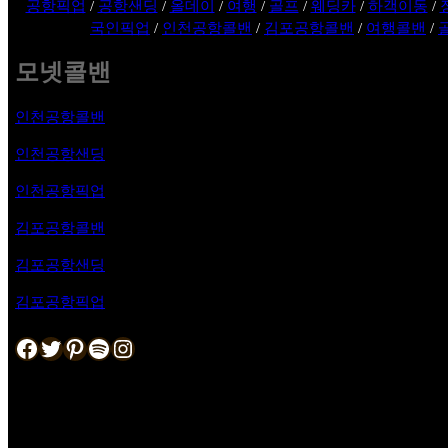
공항픽업
/
공항샌딩
/
올데이
/
여행
/
골프
/
웨딩카
/
하객이동
/
국인픽업
/
인천공항콜밴
/
김포공항콜밴
/
여행콜밴
/
모넷콜밴
인천공항콜밴
인천공항샌딩
인천공항픽업
김포공항
콜밴
김포공항샌딩
김포공항픽업
Facebook
Twitter
Pinterest
Spotify
Instagram