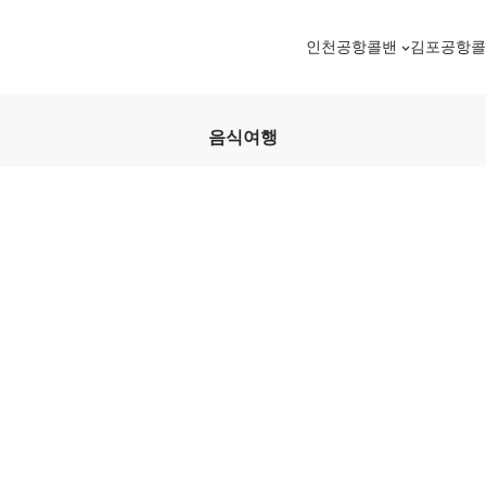
인천공항콜밴
김포공항
음식여행