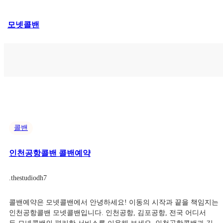
콘
모넷콜밴
텐
츠
로
바
로
가
기
콜밴
인천공항콜밴 콜밴예약
.
thestudiodh7
콜밴예약은 모넷콜밴에서 안녕하세요! 이동의 시작과 끝을 책임지는
인천공항콜밴 모넷콜밴입니다. 인천공항, 김포공항, 전국 어디서