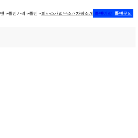
콜밴
콜밴가격
콜밴
회사소개
업무소개
차량소개
콜밴예약
콜
밴문의