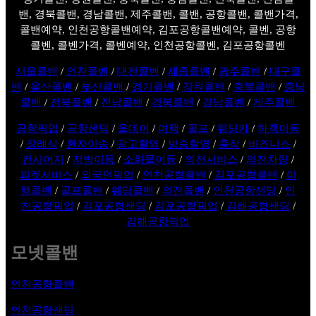
밴, 경북콜밴, 경남콜밴, 제주콜밴, 콜밴, 공항콜밴, 콜밴가격,
콜밴예약, 인천공항콜밴예약, 김포공항콜밴예약, 콜벤, 공항
콜벤, 콜벤가격, 콜벤예약, 인천공항콜벤, 김포공항콜벤
서울콜밴
/
인천콜밴
/
대전콜밴
/
세종콜밴
/
광주콜밴
/
대구콜
밴
/
울산콜밴
/
부산콜밴
/
경기콜밴
/
강원콜밴
/
충북콜밴
/
충남
콜밴
/
전북콜밴
/
전남콜밴
/
경북콜밴
/
경남콜밴
/
제주콜밴
공항픽업
/
공항샌딩
/
올데이
/
여행
/
골프
/
웨딩카
/
하객이동
/
장례식
/
환자이송
/
광고촬영
/
방송촬영
/
출장
/
비즈니스
/
컨시어지
/
지방이동
/
소화물이동
/
의전서비스
/
의전차량
/
피켓서비스
/
외국인픽업
/
인천공항콜밴
/
김포공항콜밴
/
여
행콜밴
/
골프콜밴
/
웨딩콜밴
/
의전콜밴
/
인천공항샌딩
/
인
천공항픽업
/
김포공항샌딩
/
김포공항픽업
/
김해공항샌딩
/
김해공항픽업
모넷콜밴
인천공항콜밴
인천공항샌딩