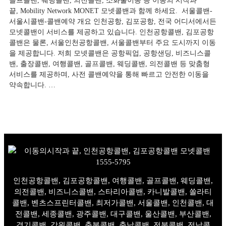
골프콜밴, 웨딩콜밴, 의전콜밴, 소화물이동 등 이동의 시작과
끝, Mobility Network MONET 모넷콜밴과 함께 하세요. ​ 서울콜밴-
서울시콜밴-콜밴예약 개요 ​인천공항, 김포공항, 전국 어디서에서든
모넷콜밴이 서비스를 제공하고 있습니다. 인천공항콜밴, 김포공항
콜밴은 물론, 서울인천공항콜밴, 서울콜밴부터 주요 도시까지 이동
을 제공합니다. 저희 모넷콜밴은 공항픽업, 공항샌딩, 비즈니스콜
밴, 출장콜밴, 여행콜밴, 골프콜밴, 웨딩콜밴, 의전콜밴 등 맞춤형
서비스를 제공하며, 사전 콜밴예약을 통해 빠르고 안전한 이동을
약속합니다. …
인천공항콜밴, 김포공항콜밴, 여행콜밴, 골프콜밴, 웨딩콜밴,
의전콜밴, 비즈니스콜밴, 스타리아콜밴, 카니발콜밴, 쏠라티
콜밴, 벤츠스프린터콜밴, 최저가콜밴, 서울콜밴, 인천콜밴, 대
전콜밴, 세종콜밴, 광주콜밴, 대구콜밴, 울산콜밴, 부산콜밴,
경기콜밴, 강원콜밴, 충북콜밴, 충남콜밴, 전북콜밴, 전남콜