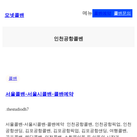
콘
메뉴
콜밴예약
콜
밴문의
모넷콜밴
텐
츠
로
바
인천공항콜벤
로
가
기
콜밴
서울콜밴-서울시콜밴-콜밴예약
.
thestudiodh7
서울콜밴-서울시콜밴-콜밴예약 ​ 인천공항콜밴, 인천공항픽업, 인천
공항샌딩, 김포공항콜밴, 김포공항픽업, 김포공항샌딩, 여행콜밴,