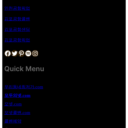
인천공항픽업
김포공항
콜밴
김포공항샌딩
김포공항픽업
Facebook
Twitter
Pinterest
Spotify
Instagram
Quick Menu
우리동네최저가.com
모두의넷.com
모넷.com
모넷콜밴.com
콜밴예약