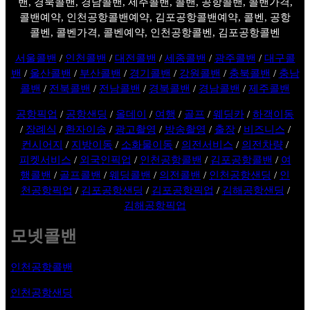
밴, 경북콜밴, 경남콜밴, 제주콜밴, 콜밴, 공항콜밴, 콜밴가격,
콜밴예약, 인천공항콜밴예약, 김포공항콜밴예약, 콜벤, 공항
콜벤, 콜벤가격, 콜벤예약, 인천공항콜벤, 김포공항콜벤
서울콜밴
/
인천콜밴
/
대전콜밴
/
세종콜밴
/
광주콜밴
/
대구콜
밴
/
울산콜밴
/
부산콜밴
/
경기콜밴
/
강원콜밴
/
충북콜밴
/
충남
콜밴
/
전북콜밴
/
전남콜밴
/
경북콜밴
/
경남콜밴
/
제주콜밴
공항픽업
/
공항샌딩
/
올데이
/
여행
/
골프
/
웨딩카
/
하객이동
/
장례식
/
환자이송
/
광고촬영
/
방송촬영
/
출장
/
비즈니스
/
컨시어지
/
지방이동
/
소화물이동
/
의전서비스
/
의전차량
/
피켓서비스
/
외국인픽업
/
인천공항콜밴
/
김포공항콜밴
/
여
행콜밴
/
골프콜밴
/
웨딩콜밴
/
의전콜밴
/
인천공항샌딩
/
인
천공항픽업
/
김포공항샌딩
/
김포공항픽업
/
김해공항샌딩
/
김해공항픽업
모넷콜밴
인천공항콜밴
인천공항샌딩