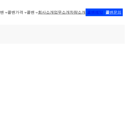
콜밴
콜밴가격
콜밴
회사소개
업무소개
차량소개
콜밴예약
콜
밴문의