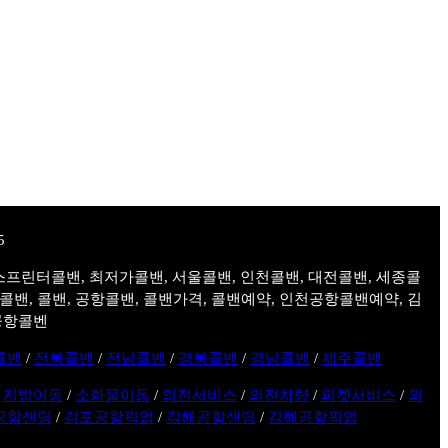
스프린터콜밴, 최저가콜밴, 서울콜밴, 인천콜밴, 대전콜밴, 세종콜
주콜밴, 콜밴, 공항콜밴, 콜밴가격, 콜밴예약, 인천공항콜밴예약, 김
공항콜벤
콜밴
/
전북콜밴
/
전남콜밴
/
경북콜밴
/
경남콜밴
/
제주콜밴
/
지방이동
/
소화물이동
/
의전서비스
/
의전차량
/
피켓서비스
/
외
공항샌딩
/
김포공항픽업
/
김해공항샌딩
/
김해공항픽업