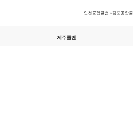
인천공항콜밴
김포공항
제주콜밴