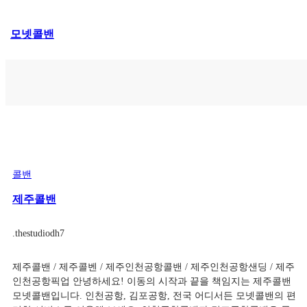
콘
모넷콜밴
텐
츠
로
바
로
가
기
콜밴
제주콜밴
.
thestudiodh7
제주콜밴 / 제주콜벤 / 제주인천공항콜밴 / 제주인천공항샌딩 / 제주
인천공항픽업 안녕하세요! 이동의 시작과 끝을 책임지는 제주콜밴
모넷콜밴입니다. 인천공항, 김포공항, 전국 어디서든 모넷콜밴의 편