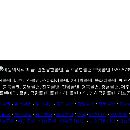
전콜밴, 비즈니스콜밴, 스타리아콜밴, 카니발콜밴, 쏠라티콜밴, 벤츠
, 충북콜밴, 충남콜밴, 전북콜밴, 전남콜밴, 경북콜밴, 경남콜밴, 제
콜밴예약, 콜벤, 공항콜벤, 콜벤가격, 콜벤예약, 인천공항콜벤, 김포
구콜밴
/
울산콜밴
/
부산콜밴
/
경기콜밴
/
강원콜밴
/
충북콜밴
/
충남
장례식
/
환자이송
/
광고촬영
/
방송촬영
/
출장
/
비즈니스
/
컨시어지
골프콜밴
/
웨딩콜밴
/
의전콜밴
/
인천공항샌딩
/
인천공항픽업
/
김포