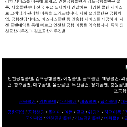
리한 서비스를 이용해 보세요. 인천공항콜밴과 김포공항콜밴은 물
론, 서울콜밴부터 전국 주요 도시까지 연결하는 다양한 콜밴 서비스
로 고객님의 편리한 이동을 도와드립니다. 저희 모넷콜밴은 공항픽
업, 공항샌딩서비스, 비즈니스콜밴 등 맞춤형 서비스를 제공하며, 사
전 콜밴예약을 통해 빠르고 안전한 공항 이동을 약속합니다. 특히 인
천공항리무진과 김포공항리무진을…
인천공항콜밴, 김포공항콜밴, 여행콜밴, 골프콜밴, 웨딩콜밴, 의
밴, 광주콜밴, 대구콜밴, 울산콜밴, 부산콜밴, 경기콜밴, 강원콜밴
포공항
서울콜밴
/
인천콜밴
/
대전콜밴
/
세종콜밴
/
광주콜밴
/
대
공항픽업
/
공항샌딩
/
올데이
/
여행
/
골프
/
웨딩카
/
하객이동
/
국인픽업
/
인천공항콜밴
/
김포공항콜밴
/
여행콜밴
/