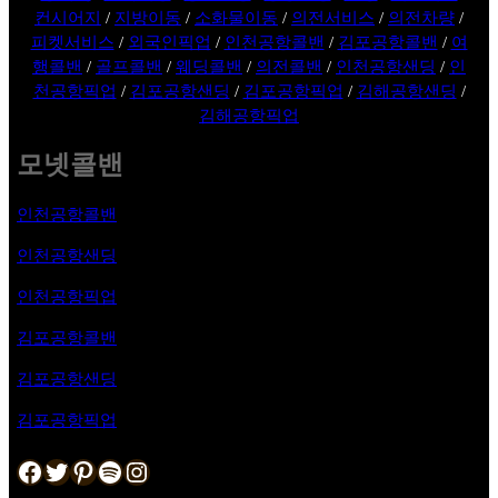
컨시어지
/
지방이동
/
소화물이동
/
의전서비스
/
의전차량
/
피켓서비스
/
외국인픽업
/
인천공항콜밴
/
김포공항콜밴
/
여
행콜밴
/
골프콜밴
/
웨딩콜밴
/
의전콜밴
/
인천공항샌딩
/
인
천공항픽업
/
김포공항샌딩
/
김포공항픽업
/
김해공항샌딩
/
김해공항픽업
모넷콜밴
인천공항콜밴
인천공항샌딩
인천공항픽업
김포공항
콜밴
김포공항샌딩
김포공항픽업
Facebook
Twitter
Pinterest
Spotify
Instagram