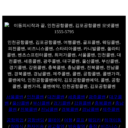
인천공항콜밴, 김포공항콜밴, 여행콜밴, 골프콜밴, 웨딩콜밴,
의전콜밴, 비즈니스콜밴, 스타리아콜밴, 카니발콜밴, 쏠라티
콜밴, 벤츠스프린터콜밴, 최저가콜밴, 서울콜밴, 인천콜밴, 대
전콜밴, 세종콜밴, 광주콜밴, 대구콜밴, 울산콜밴, 부산콜밴,
경기콜밴, 강원콜밴, 충북콜밴, 충남콜밴, 전북콜밴, 전남콜
밴, 경북콜밴, 경남콜밴, 제주콜밴, 콜밴, 공항콜밴, 콜밴가격,
콜밴예약, 인천공항콜밴예약, 김포공항콜밴예약, 콜벤, 공항
콜벤, 콜벤가격, 콜벤예약, 인천공항콜벤, 김포공항콜벤
서울콜밴
/
인천콜밴
/
대전콜밴
/
세종콜밴
/
광주콜밴
/
대구콜
밴
/
울산콜밴
/
부산콜밴
/
경기콜밴
/
강원콜밴
/
충북콜밴
/
충남
콜밴
/
전북콜밴
/
전남콜밴
/
경북콜밴
/
경남콜밴
/
제주콜밴
공항픽업
/
공항샌딩
/
올데이
/
여행
/
골프
/
웨딩카
/
하객이동
/
장례식
/
환자이송
/
광고촬영
/
방송촬영
/
출장
/
비즈니스
/